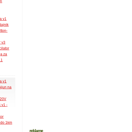
ri
la v1
ajnik
tton-
r v3
ilator
ja za
.1
la v1
pijun na
220V
 v1 -
tor
k do 1km
reklame