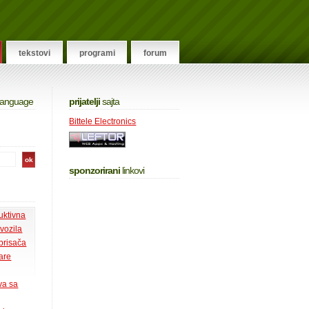
tekstovi
programi
forum
 language
prijatelji
sajta
Bittele Electronics
sponzorirani
linkovi
uktivna
 vozila
 brisača
tare
va sa