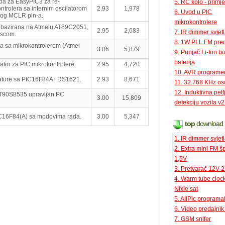
pa za EasyPIC3 za re-
5. RC kolo - primje
ntrolera sa internim oscilatorom
2.93
1,978
6. Uvod u PIC
og MCLR pin-a.
mikrokontrolere
a bazirana na Atmelu AT89C2051,
2.95
2,683
7. IR dimmer svjet
ascom.
8. 1W PLL FM pred
a sa mikrokontrolerom (Atmel
3.06
5,879
9. Punjač Li-Ion bu
baterija
tor za PIC mikrokontrolere.
2.95
4,720
10. AVR programe
ature sa PIC16F84A i DS1621.
2.93
8,671
11. 32.768 KHz osc
12. Induktivna petl
AT90S8535 upravljan PC
3.00
15,809
detekciju vozila v2
C16F84(A) sa modovima rada.
3.00
5,347
top
download
1. IR dimmer svjet
2. Extra mini FM š
1,5V
3. Pretvarač 12V-
4. Warm tube clock
Nixie sat
5. AllPic programa
6. Video predajni
7. GSM snifer