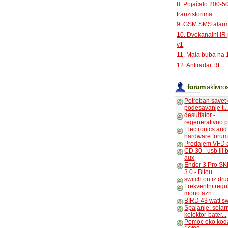
8. Pojačalo 200-
tranzistorima
9. GSM SMS alar
10. Dvokanalni IR
v1
11. Mala buba na 
12. Antiradar RF
forum
aktivnos
Potreban savet
podesavanje t..
desulfator -
regenerativno p
Electronics and
hardware foru
Prodajem VFD 
CD 30 - usb ili
aux
Ender 3 Pro SK
3.0 - Bltou...
switch on iz dr
Frekventni regu
monofazn...
BIRD 43 watt s
Spajanje: solar
kolektor-bater...
Pomoc oko kod