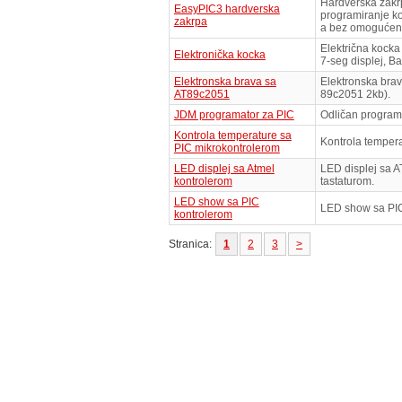
Hardverska zakr
EasyPIC3 hardverska
programiranje ko
zakrpa
a bez omogućen
Električna kock
Elektronička kocka
7-seg displej, B
Elektronska brava sa
Elektronska brav
AT89c2051
89c2051 2kb).
JDM programator za PIC
Odličan programa
Kontrola temperature sa
Kontrola temper
PIC mikrokontrolerom
LED displej sa Atmel
LED displej sa 
kontrolerom
tastaturom.
LED show sa PIC
LED show sa PI
kontrolerom
Stranica:
1
2
3
>