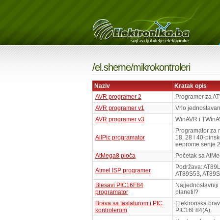
/
el.sheme
/
mikrokontroleri
Naziv
Kratak opis
AVR programer 2
Programer za AT
AVR programer v1
Vrlo jednostavan
AVR programer v3
WinAVR i TWinAV
Programator za m
AllPic programator
18, 28 i 40-pins
eeprome serije 
AtMega8 ploča
Početak sa AtMe
Podržava: AT89
Atmel ISP programer
AT89S53, AT89S
Blesavi PIC16F84
Najjednostavnij
programator
planeti!?
Brava sa tastaturom i PIC
Elektronska brav
kontrolerom
PIC16F84(A).