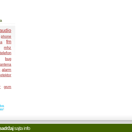
ja
audio
phone
fm
ca
mhz
telefon
bug
antena
alarm
c
etektor
gsm
r
sadržaj
sajta info