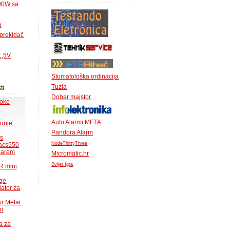
500W sa
m
 prekidač
1,5V
Stomatološka ordinacija
Tuzla
ti
Dobar majstor
 oko
.
Auto Alarmi META
unje...
Pandora Alarm
ms
NodeThirtyThree
acs550
 barem
Micromatic.hr
Svijet Igra
R mini
uge
lator za
wr Metar
ni
a za