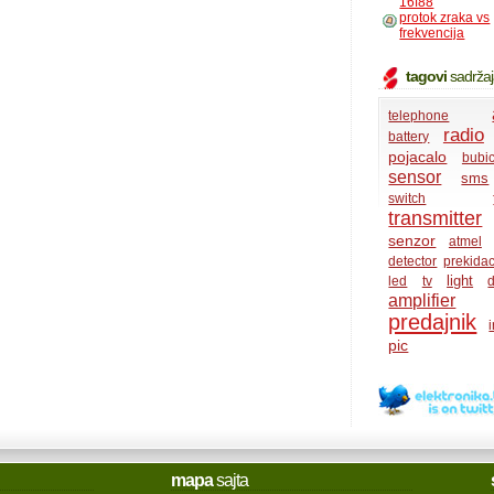
16f88
protok zraka vs
frekvencija
tagovi
sadrža
telephone
radio
battery
pojacalo
bubi
sensor
sms
switch
transmitter
senzor
atmel
detector
prekida
light
led
tv
d
amplifier
predajnik
i
pic
mapa
sajta