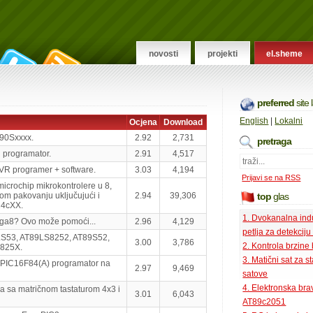
novosti
projekti
el.sheme
preferred
site
English
|
Lokalni
Ocjena
Download
90Sxxxx.
2.92
2,731
pretraga
 programator.
2.91
4,517
R programer + software.
3.03
4,194
Prijavi se na RSS
icrochip mikrokontrolere u 8,
kom pakovanju uključujući i
2.94
39,306
top
glas
24cXX.
1. Dvokanalna ind
ga8? Ovo može pomoći...
2.96
4,129
petlja za detekciju
LS53, AT89LS8252, AT89S52,
3.00
3,786
2. Kontrola brzine
825X.
3. Matični sat za s
i PIC16F84(A) programator na
2.97
9,469
satove
4. Elektronska bra
a sa matričnom tastaturom 4x3 i
3.01
6,043
AT89c2051