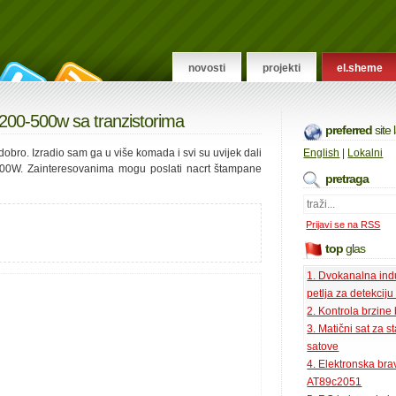
novosti
projekti
el.sheme
 200-500w sa tranzistorima
preferred
site
dobro. Izradio sam ga u više komada i svi su uvijek dali
English
|
Lokalni
300W. Zainteresovanima mogu poslati nacrt štampane
pretraga
Prijavi se na RSS
top
glas
1. Dvokanalna ind
petlja za detekciju
2. Kontrola brzine
3. Matični sat za s
satove
4. Elektronska bra
AT89c2051