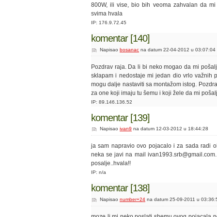
800W, ili vise, bio bih veoma zahvalan da m
svima hvala
IP: 176.9.72.45
komentar [140]
Napisao
bosanac
na datum 22-04-2012 u 03:07:04
Pozdrav raja. Da li bi neko mogao da mi poša
sklapam i nedostaje mi jedan dio vrlo važnih 
mogu dalje nastaviti sa montažom istog. Pozdrav
za one koji imaju tu šemu i koji žele da mi pošal
IP: 89.146.136.52
komentar [139]
Napisao
ivan9
na datum 12-03-2012 u 18:44:28
ja sam napravio ovo pojacalo i za sada rad
neka se javi na mail ivan1993.srb@gmail.com
posalje..hvala!!
IP: n/a
komentar [138]
Napisao
number+24
na datum 25-09-2011 u 03:36:
moze li mi neko poslati shemu ovog pojacala p