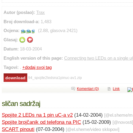
Autor (poslao):
Trax
Broj download-a:
1,483
Ocjena:
(2.88, glasova 2421)
Glasaj:
Datum:
18-03-2004
English version of this page:
Connecting two LEDs on a single u
Tagovi:
.
+dodaj svoj tag
94_spojite2ledsna1pinuc-av1.zip
Komentari (0)
Link
sličan sadržaj
Spojite 2 LEDs na 1 pin uC-a v2
(14-02-2004)
[@
el.sheme
/
mi
Spojite brojčanik od telefona na PIC
(15-02-2009)
[@
novosti
SCART pinouti
(07-03-2004)
[@
el.sheme
/
video sklopovi
]