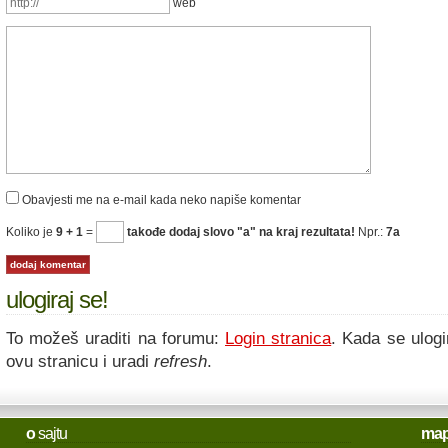
web
Obavjesti me na e-mail kada neko napiše komentar
Koliko je
9 + 1
=
takođe dodaj slovo "a" na kraj rezultata!
Npr.:
7a
ulogiraj se!
To možeš uraditi na forumu:
Login stranica
. Kada se ulogi
ovu stranicu i uradi
refresh
.
o
sajtu
ma