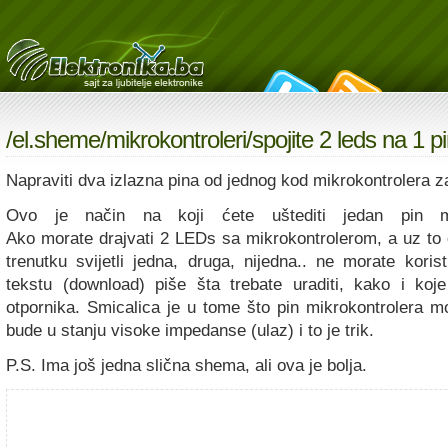
/
el.sheme
/
mikrokontroleri
/spojite 2 leds na 1 p
Napraviti dva izlazna pina od jednog kod mikrokontrolera 
Ovo je način na koji ćete uštediti jedan pin mik
Ako morate drajvati 2 LEDs sa mikrokontrolerom, a uz to 
trenutku svijetli jedna, druga, nijedna.. ne morate koris
tekstu (download) piše šta trebate uraditi, kako i koje
otpornika. Smicalica je u tome što pin mikrokontrolera mo
bude u stanju visoke impedanse (ulaz) i to je trik.
P.S. Ima još jedna slična shema, ali ova je bolja.