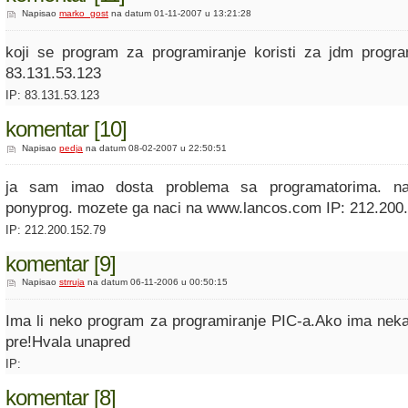
Napisao
marko_gost
na datum 01-11-2007 u 13:21:28
koji se program za programiranje koristi za jdm progra
83.131.53.123
IP: 83.131.53.123
komentar [10]
Napisao
pedja
na datum 08-02-2007 u 22:50:51
ja sam imao dosta problema sa programatorima. naj
ponyprog. mozete ga naci na www.lancos.com IP: 212.200
IP: 212.200.152.79
komentar [9]
Napisao
strruja
na datum 06-11-2006 u 00:50:15
Ima li neko program za programiranje PIC-a.Ako ima neka
pre!Hvala unapred
IP:
komentar [8]