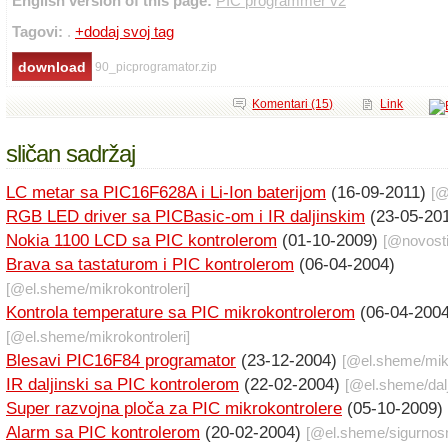
English version of this page:
PIC programmer v2
Tagovi:
.
+dodaj svoj tag
90_picprogramator.zip
Komentari (15)
Link
sličan sadržaj
LC metar sa PIC16F628A i Li-Ion baterijom
(16-09-2011)
[
RGB LED driver sa PICBasic-om i IR daljinskim
(23-05-20
Nokia 1100 LCD sa PIC kontrolerom
(01-10-2009)
[@
novost
Brava sa tastaturom i PIC kontrolerom
(06-04-2004)
[@
el.sheme
/
mikrokontroleri
]
Kontrola temperature sa PIC mikrokontrolerom
(06-04-2004
[@
el.sheme
/
mikrokontroleri
]
Blesavi PIC16F84 programator
(23-12-2004)
[@
el.sheme
/
mik
IR daljinski sa PIC kontrolerom
(22-02-2004)
[@
el.sheme
/
dal
Super razvojna ploča za PIC mikrokontrolere
(05-10-2009)
Alarm sa PIC kontrolerom
(20-02-2004)
[@
el.sheme
/
sigurnosn