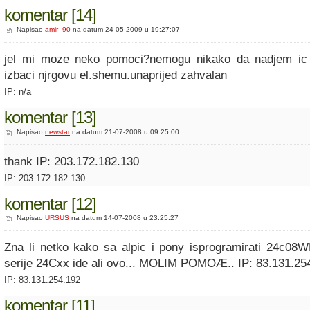
komentar [14]
Napisao
amir_90
na datum 24-05-2009 u 19:27:07
jel mi moze neko pomoci?nemogu nikako da nadjem ic
izbaci njrgovu el.shemu.unaprijed zahvalan
IP: n/a
komentar [13]
Napisao
newstar
na datum 21-07-2008 u 09:25:00
thank IP: 203.172.182.130
IP: 203.172.182.130
komentar [12]
Napisao
URSUS
na datum 14-07-2008 u 23:25:27
Zna li netko kako sa alpic i pony isprogramirati 24c08
serije 24Cxx ide ali ovo... MOLIM POMOÆ.. IP: 83.131.25
IP: 83.131.254.192
komentar [11]