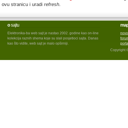
ovu stranicu i uradi
refresh
.
o
sajtu
ma
Elektronika-ba web sajt je nastao 2002. godine kao on-line
novo
kolekcija raznih shema koje su slali posjetioci sajta. Danas
foru
kao što vidite, web sajt je malo opširniji.
port
Copyright 