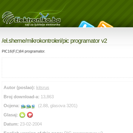
/
el.sheme
/
mikrokontroleri
/pic programator v2
PIC16(F,C)84 programator.
Autor (poslao):
kitsrus
Broj download-a:
13,863
Ocjena:
(2.88, glasova 3201)
Glasaj:
Datum:
23-02-2004