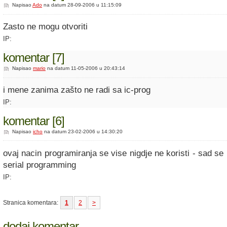
Napisao
Ado
na datum 28-09-2006 u 11:15:09
Zasto ne mogu otvoriti
IP:
komentar [7]
Napisao
mario
na datum 11-05-2006 u 20:43:14
i mene zanima zašto ne radi sa ic-prog
IP:
komentar [6]
Napisao
icho
na datum 23-02-2006 u 14:30:20
ovaj nacin programiranja se vise nigdje ne koristi - sad se k
serial programming
IP:
Stranica komentara:
1
2
>
dodaj komentar