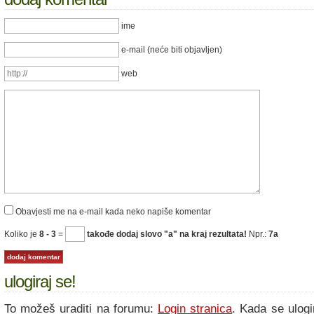
ime
e-mail (neće biti objavljen)
web
Obavjesti me na e-mail kada neko napiše komentar
Koliko je
8 - 3
=
takođe dodaj slovo "a" na kraj rezultata!
Npr.:
7a
ulogiraj se!
To možeš uraditi na forumu:
Login stranica
. Kada se ulogi