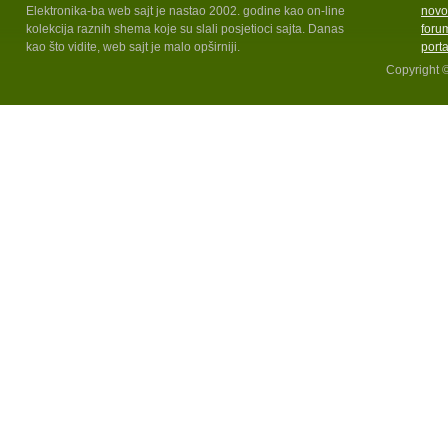
Elektronika-ba web sajt je nastao 2002. godine kao on-line
novo
kolekcija raznih shema koje su slali posjetioci sajta. Danas
foru
kao što vidite, web sajt je malo opširniji.
port
Copyright 