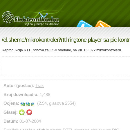
/
el.sheme
/
mikrokontroleri
/rttl ringtone player sa pic kon
Reprodukcija RTTL tonova za GSM telefone, na PIC16F87x mikrokontroleru.
Autor (poslao):
Trax
Broj download-a:
1,488
Ocjena:
(2.94, glasova 2554)
Glasaj:
Datum:
01-07-2004