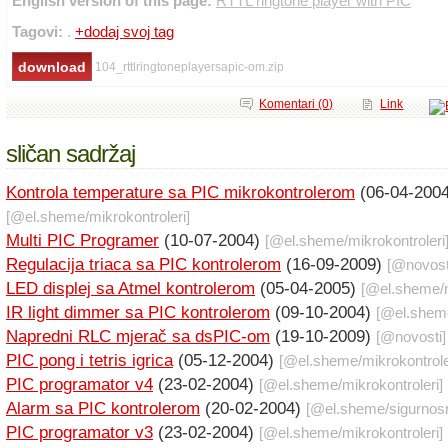
English version of this page:
RTTL ringtone player with PIC
Tagovi:
.
+dodaj svoj tag
104_rttlringtoneplayersapic-om.zip
Komentari (0)
Link
sličan sadržaj
Kontrola temperature sa PIC mikrokontrolerom
(06-04-2004
[@
el.sheme
/
mikrokontroleri
]
Multi PIC Programer
(10-07-2004)
[@
el.sheme
/
mikrokontroleri
Regulacija triaca sa PIC kontrolerom
(16-09-2009)
[@
novost
LED displej sa Atmel kontrolerom
(05-04-2005)
[@
el.sheme
/
IR light dimmer sa PIC kontrolerom
(09-10-2004)
[@
el.shem
Napredni RLC mjerač sa dsPIC-om
(19-10-2009)
[@
novosti
]
PIC pong i tetris igrica
(05-12-2004)
[@
el.sheme
/
mikrokontrole
PIC programator v4
(23-02-2004)
[@
el.sheme
/
mikrokontroleri
]
Alarm sa PIC kontrolerom
(20-02-2004)
[@
el.sheme
/
sigurnosn
PIC programator v3
(23-02-2004)
[@
el.sheme
/
mikrokontroleri
]