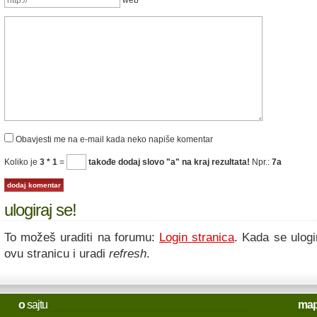
Obavjesti me na e-mail kada neko napiše komentar
Koliko je
3 * 1
=
takođe dodaj slovo "a" na kraj rezultata!
Npr.:
7a
ulogiraj se!
To možeš uraditi na forumu:
Login stranica
. Kada se ulogi
ovu stranicu i uradi
refresh
.
o
sajtu
ma