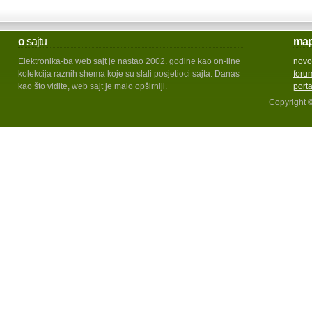
o
sajtu
ma
Elektronika-ba web sajt je nastao 2002. godine kao on-line
novo
kolekcija raznih shema koje su slali posjetioci sajta. Danas
foru
kao što vidite, web sajt je malo opširniji.
port
Copyright 