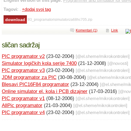
English version of this page:
Programmer and simulator for 68
Tagovi:
.
+dodaj svoj tag
93_programatorisimulatorza68hc705.zip
Komentari (1)
Link
sličan sadržaj
PIC programator v2
(23-02-2004)
[@
el.sheme
/
mikrokontroleri
]
Simulator logičkih kola serije 7400
(21-12-2008)
[@
novosti
]
PIC programator v3
(23-02-2004)
[@
el.sheme
/
mikrokontroleri
]
JDM programator za PIC
(30-08-2004)
[@
el.sheme
/
mikrokontr
Blesavi PIC16F84 programator
(23-12-2004)
[@
el.sheme
/
mik
Online simulator el. kola i PCB dizajner
(17-03-2016)
[@
nov
PIC programator v1
(08-12-2006)
[@
el.sheme
/
mikrokontroleri
]
AllPic programator
(21-03-2004)
[@
el.sheme
/
mikrokontroleri
]
PIC programator v4
(23-02-2004)
[@
el.sheme
/
mikrokontroleri
]