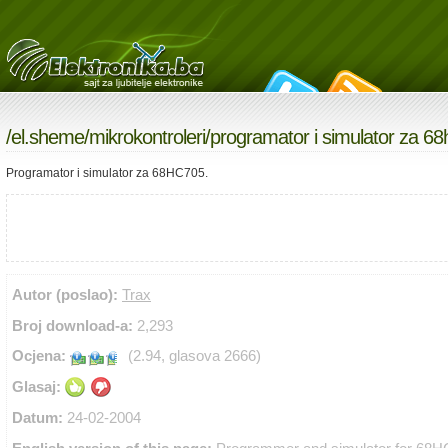
/
el.sheme
/
mikrokontroleri
/programator i simulator za 6
Programator i simulator za 68HC705.
Autor (poslao):
Trax
Broj download-a:
2,293
Ocjena:
(2.94, glasova 2666)
Glasaj:
Datum:
24-02-2004