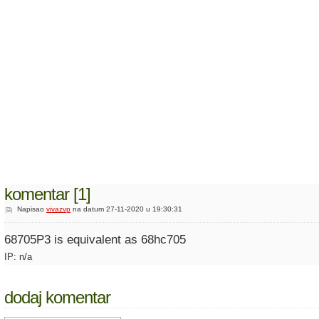
komentar [1]
Napisao
vivazvp
na datum 27-11-2020 u 19:30:31
68705P3 is equivalent as 68hc705
IP: n/a
dodaj komentar