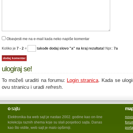
Obavjesti me na e-mail kada neko napiše komentar
Koliko je
7 - 2
=
takođe dodaj slovo "a" na kraj rezultata!
Npr.:
7a
ulogiraj se!
To možeš uraditi na forumu:
Login stranica
. Kada se ulogi
ovu stranicu i uradi
refresh
.
o
sajtu
ma
Elektronika-ba web sajt je nastao 2002. godine kao on-line
novo
kolekcija raznih shema koje su slali posjetioci sajta. Danas
foru
kao što vidite, web sajt je malo opširniji.
port