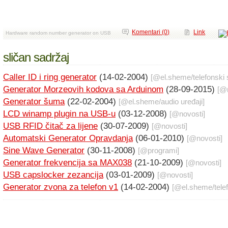
Komentari (0)
Link
Hardware random number generator on USB
sličan sadržaj
Caller ID i ring generator
(14-02-2004)
[@
el.sheme
/
telefonski
Generator Morzeovih kodova sa Arduinom
(28-09-2015)
[@
Generator šuma
(22-02-2004)
[@
el.sheme
/
audio uređaji
]
LCD winamp plugin na USB-u
(03-12-2008)
[@
novosti
]
USB RFID čitač za lijene
(30-07-2009)
[@
novosti
]
Automatski Generator Opravdanja
(06-01-2010)
[@
novosti
]
Sine Wave Generator
(30-11-2008)
[@
programi
]
Generator frekvencija sa MAX038
(21-10-2009)
[@
novosti
]
USB capslocker zezancija
(03-01-2009)
[@
novosti
]
Generator zvona za telefon v1
(14-02-2004)
[@
el.sheme
/
tele