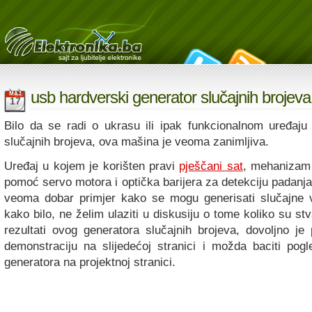
usb hardverski generator slučajnih brojeva
MAJ
17
Bilo da se radi o ukrasu ili ipak funkcionalnom uređaju
slučajnih brojeva, ova mašina je veoma zanimljiva.
Uređaj u kojem je korišten pravi
pješčani sat
, mehanizam 
pomoć servo motora i optička barijera za detekciju padanja
veoma dobar primjer kako se mogu generisati slučajne vr
kako bilo, ne želim ulaziti u diskusiju o tome koliko su s
rezultati ovog generatora slučajnih brojeva, dovoljno je 
demonstraciju na slijedećoj stranici i možda baciti pogl
generatora na projektnoj stranici.