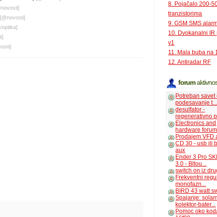
8. Pojačalo 200-
@
novosti
]
tranzistorima
[@
novosti
]
9. GSM SMS alar
e
/
optika
]
10. Dvokanalni IR
i
]
v1
osti
]
11. Mala buba na 
12. Antiradar RF
forum
aktivnos
Potreban savet
podesavanje t..
desulfator -
regenerativno p
Electronics and
hardware foru
Prodajem VFD 
CD 30 - usb ili
aux
Ender 3 Pro SK
3.0 - Bltou...
switch on iz dr
Frekventni regu
monofazn...
BIRD 43 watt s
Spajanje: solar
kolektor-bater...
Pomoc oko kod