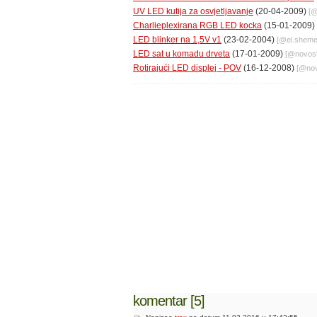
UV LED kutija za osvjetljavanje
(20-04-2009)
[
Charlieplexirana RGB LED kocka
(15-01-2009)
LED blinker na 1,5V v1
(23-02-2004)
[@
el.shem
LED sat u komadu drveta
(17-01-2009)
[@
novost
Rotirajući LED displej - POV
(16-12-2008)
[@
nov
komentar [5]