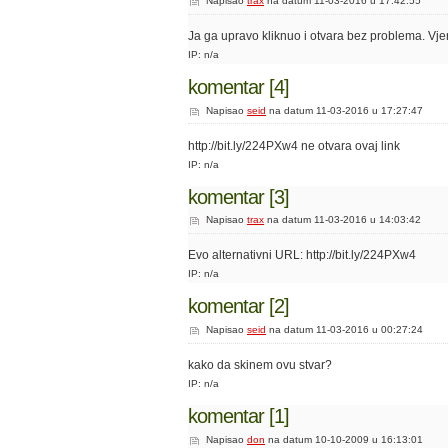
Napisao
trax
na datum 11-03-2016 u 17:42:55
Ja ga upravo kliknuo i otvara bez problema. Vje
IP: n/a
komentar [4]
Napisao
seid
na datum 11-03-2016 u 17:27:47
http://bit.ly/224PXw4 ne otvara ovaj link
IP: n/a
komentar [3]
Napisao
trax
na datum 11-03-2016 u 14:03:42
Evo alternativni URL: http://bit.ly/224PXw4
IP: n/a
komentar [2]
Napisao
seid
na datum 11-03-2016 u 00:27:24
kako da skinem ovu stvar?
IP: n/a
komentar [1]
Napisao
don
na datum 10-10-2009 u 16:13:01