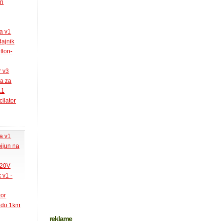
ri
la v1
ajnik
tton-
r v3
ja za
.1
ilator
la v1
pijun na
220V
 v1 -
tor
k do 1km
reklame