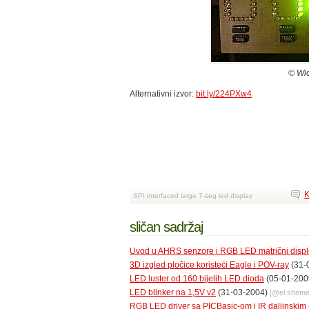
© Wic
Alternativni izvor:
bit.ly/224PXw4
K
SPI interfaced large 7-seg led display
sličan sadržaj
Uvod u AHRS senzore i RGB LED matrični displ
3D izgled pločice koristeći Eagle i POV-ray
(31-
LED luster od 160 bijelih LED dioda
(05-01-200
LED blinker na 1,5V v2
(31-03-2004)
[@
el.shem
RGB LED driver sa PICBasic-om i IR daljinskim