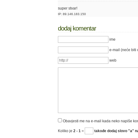
super stvar!
IP: 89.146.183.150
dodaj komentar
ime
e-mail (neće biti 
web
Obavjesti me na e-mail kada neko napiše k
Koliko je
2 - 1
=
takođe dodaj slovo "a" na