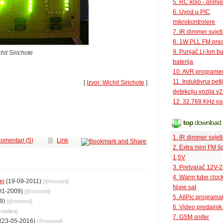
5. RC kolo - primje
6. Uvod u PIC
mikrokontrolere
7. IR dimmer svjet
8. 1W PLL FM pred
9. Punjač Li-Ion bu
hit Sirichote
baterija
10. AVR programe
11. Induktivna petl
[
Izvor: Wichit Sirichote
]
detekciju vozila v2
12. 32.768 KHz osc
top
download
1. IR dimmer svjet
omentari (5)
Link
2. Extra mini FM š
1,5V
3. Pretvarač 12V-
4. Warm tube clock
ej
(19-09-2011)
[@
novosti
]
Nixie sat
01-2009)
[@
novosti
]
5. AllPic programa
9)
[@
novosti
]
6. Video predajni
e
/
optika
]
7. GSM snifer
(23-05-2016)
[@
novosti
]