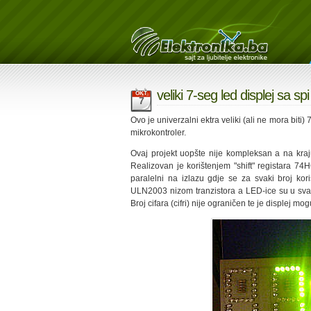
veliki 7-seg led displej sa sp
OKT
7
Ovo je univerzalni ektra veliki (ali ne mora biti)
mikrokontroler.
Ovaj projekt uopšte nije kompleksan a na kraj
Realizovan je korištenjem "shift" registara 74
paralelni na izlazu gdje se za svaki broj koris
ULN2003 nizom tranzistora a LED-ice su u svak
Broj cifara (cifri) nije ograničen te je displej mogu