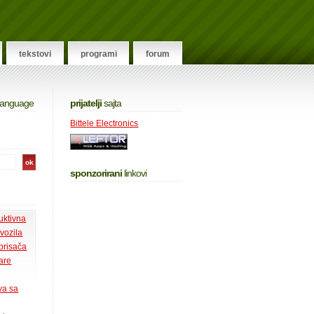
tekstovi
programi
forum
 language
prijatelji
sajta
Bittele Electronics
sponzorirani
linkovi
uktivna
 vozila
 brisača
tare
va sa