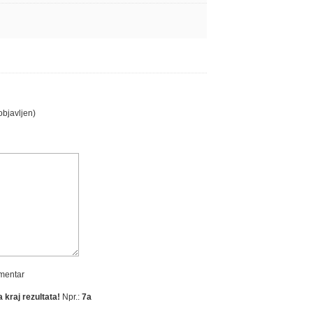
objavljen)
omentar
 kraj rezultata!
Npr.:
7a