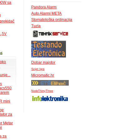
500W sa
Pandora Alarm
Auto Alarmi META
m
Stomatološka ordinacija
 prekidač
Tuzla
1,5V
ti
 oko
Dobar majstor
.
Svijet Igra
unje...
Micromatic.hr
ms
acs550
NodeThirtyThree
 barem
R mini
uge
lator za
wr Metar
ni
a za