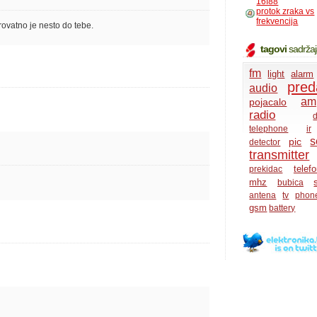
16f88
protok zraka vs
frekvencija
rovatno je nesto do tebe.
tagovi
sadrža
fm
light
alarm
pred
audio
amp
pojacalo
radio
d
telephone
ir
s
pic
detector
transmitter
telef
prekidac
mhz
bubica
antena
tv
phon
gsm
battery