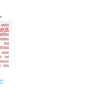
ja
switch
ajnik
lifier
etektor
bug
ensor
atmel
on
led
senzor
sms
e