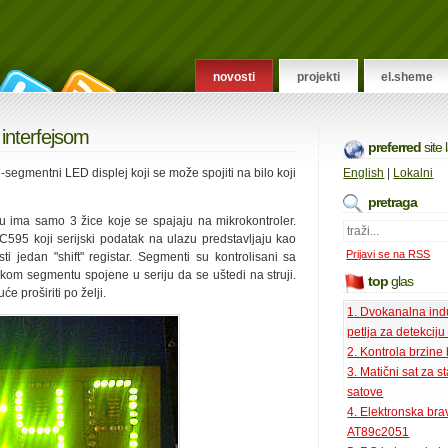
novosti
projekti
el.sheme
i interfejsom
preferred
site
 7-segmentni LED displej koji se može spojiti na bilo koji
English
|
Lokalni
pretraga
u ima samo 3 žice koje se spajaju na mikrokontroler.
HC595 koji serijski podatak na ulazu predstavljaju kao
Prijavi se na RSS
ti jedan "shift" registar. Segmenti su kontrolisani sa
om segmentu spojene u seriju da se uštedi na struji.
top
glas
će proširiti po želji.
1. Dvokanalna ind
petlja za detekciju
2. Kontrola brzine
3. Matični sat za s
satove
4. Elektronska bra
AT89c2051