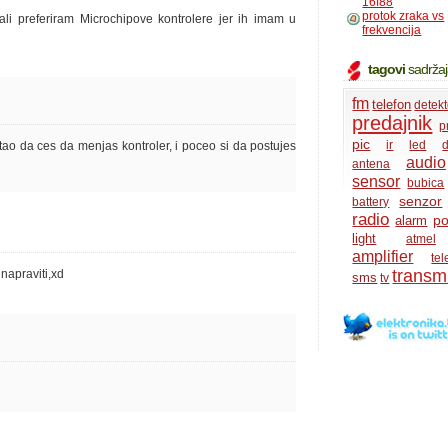
16f88
protok zraka vs
ali preferiram Microchipove kontrolere jer ih imam u
frekvencija
tagovi
sadrža
fm
telefon
detekt
predajnik
p
pic
ir
led
d
ao da ces da menjas kontroler, i poceo si da postujes
audio
antena
sensor
bubica
senzor
battery
radio
po
alarm
light
atmel
amplifier
te
transmi
 napraviti,xd
sms
tv