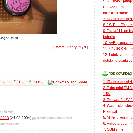
5. RC kolo - primje
6. Uvod u PIC
mikrokontrolere
7. IR dimmer svjet
8. 1W PLL FM pred
9. Punjač Li-Ion bu
baterija
ungry_Myst
10. AVR programe
[
Izvor: Hungry_Myst
]
11. 32.768 KHz osc
12. Induktivna petl
detekciju vozila v2
top
download
mentari (11)
Link
1. IR dimmer svjet
2. Extra mini FM š
1,5V
3. Pretvarač 12V-
4. Warm tube clock
Nixie sat
isluškivači
]
5. AllPic programa
S2313
(24-08-2004)
[@
el.sheme
/
mikrokontroleri
]
6. Video predajni
l.sheme
/
optika
]
7. GSM snifer