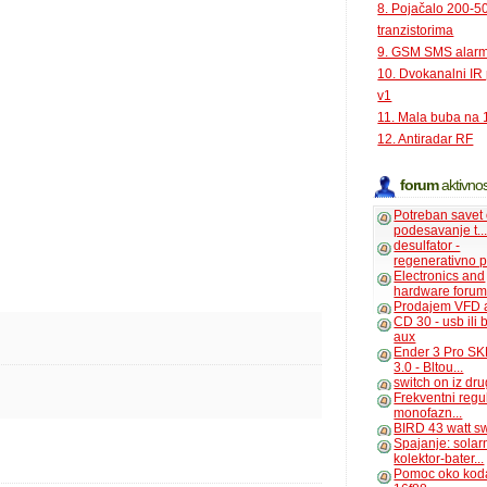
8. Pojačalo 200-
tranzistorima
9. GSM SMS alar
10. Dvokanalni IR
v1
11. Mala buba na 
12. Antiradar RF
forum
aktivnos
Potreban savet
podesavanje t..
desulfator -
regenerativno p
Electronics and
hardware foru
Prodajem VFD 
CD 30 - usb ili
aux
Ender 3 Pro SK
3.0 - Bltou...
switch on iz dr
Frekventni regu
monofazn...
BIRD 43 watt s
Spajanje: solar
kolektor-bater...
Pomoc oko kod