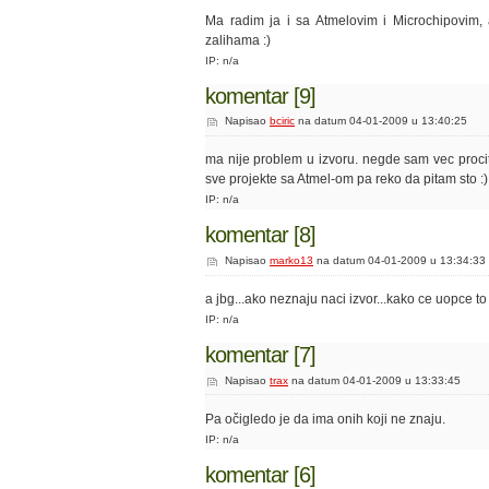
Ma radim ja i sa Atmelovim i Microchipovim, 
zalihama :)
IP: n/a
komentar [9]
Napisao
bciric
na datum 04-01-2009 u 13:40:25
ma nije problem u izvoru. negde sam vec procit
sve projekte sa Atmel-om pa reko da pitam sto :)
IP: n/a
komentar [8]
Napisao
marko13
na datum 04-01-2009 u 13:34:33
a jbg...ako neznaju naci izvor...kako ce uopce to
IP: n/a
komentar [7]
Napisao
trax
na datum 04-01-2009 u 13:33:45
Pa očigledo je da ima onih koji ne znaju.
IP: n/a
komentar [6]