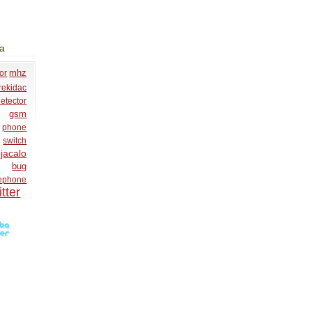
ja
mhz
or
rekidac
etector
gsm
phone
switch
jacalo
bug
lephone
tter