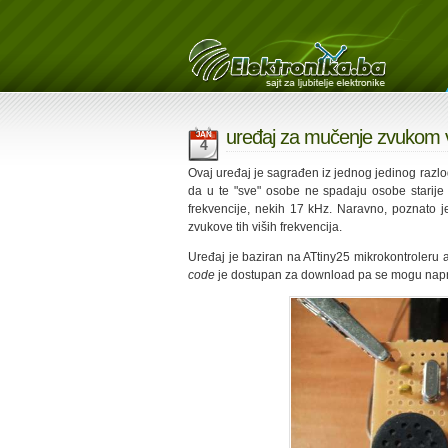
uređaj za mučenje zvukom v
JAN
4
Ovaj uređaj je sagrađen iz jednog jedinog razlog
da u te "sve" osobe ne spadaju osobe starije
frekvencije, nekih 17 kHz. Naravno, poznato 
zvukove tih viših frekvencija.
Uređaj je baziran na ATtiny25 mikrokontroleru
code
je dostupan za download pa se mogu napra