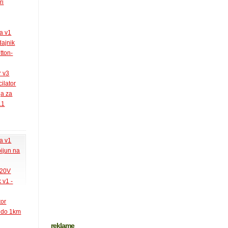
ri
la v1
ajnik
tton-
r v3
ilator
ja za
.1
la v1
pijun na
220V
 v1 -
tor
k do 1km
reklame