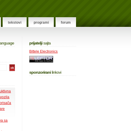
tekstovi
programi
forum
 language
prijatelji
sajta
Bittele Electronics
sponzorirani
linkovi
uktivna
 vozila
 brisača
tare
va sa