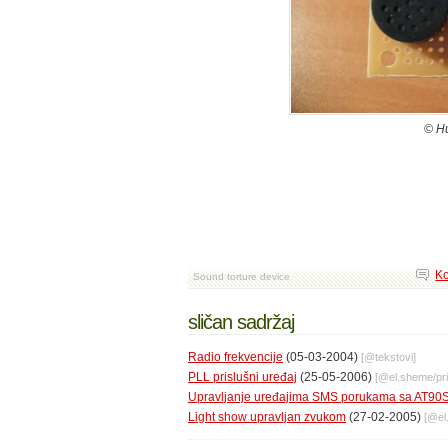
© H
Ko
Sound torture device
sličan sadržaj
Radio frekvencije
(05-03-2004)
[@
tekstovi
]
PLL prislušni uređaj
(25-05-2006)
[@
el.sheme
/
pr
Upravljanje uređajima SMS porukama sa AT90
Light show upravljan zvukom
(27-02-2005)
[@
e