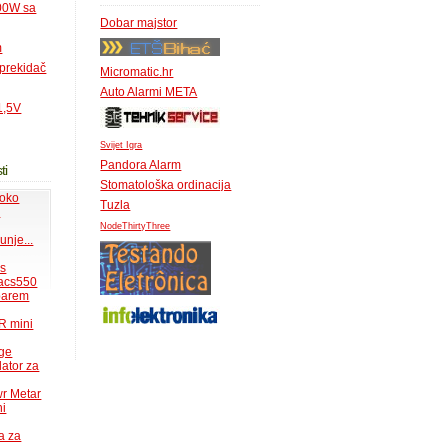
500W sa
Dobar majstor
m
 prekidač
Micromatic.hr
Auto Alarmi META
1,5V
Svijet Igra
Pandora Alarm
ti
Stomatološka ordinacija
 oko
Tuzla
.
NodeThirtyThree
unje...
ms
acs550
 barem
R mini
uge
lator za
wr Metar
ni
a za