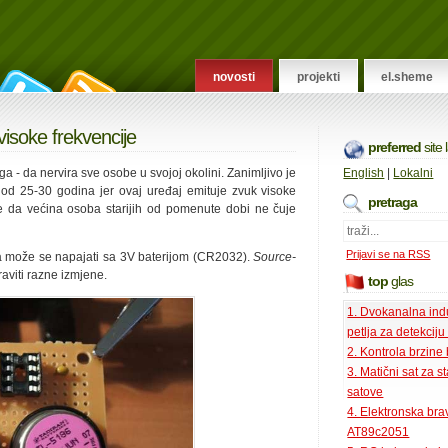
novosti
projekti
el.sheme
isoke frekvencije
preferred
site
a - da nervira sve osobe u svojoj okolini. Zanimljivo je
English
|
Lokalni
 od 25-30 godina jer ovaj uređaj emituje zvuk visoke
pretraga
je da većina osoba starijih od pomenute dobi ne čuje
Prijavi se na RSS
 a može se napajati sa 3V baterijom (CR2032).
Source-
viti razne izmjene.
top
glas
1. Dvokanalna ind
petlja za detekciju
2. Kontrola brzine
3. Matični sat za s
satove
4. Elektronska bra
AT89c2051