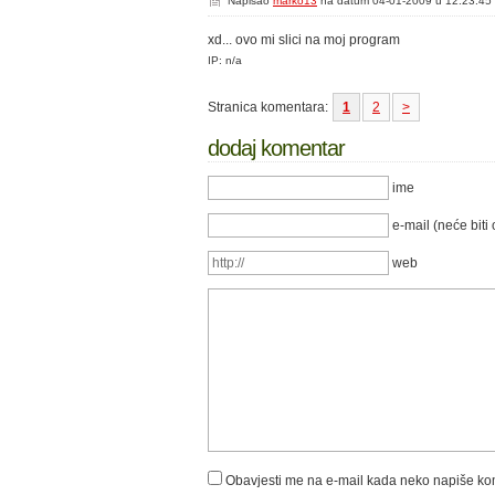
Napisao
marko13
na datum 04-01-2009 u 12:23:45
xd... ovo mi slici na moj program
IP: n/a
Stranica komentara:
1
2
>
dodaj komentar
ime
e-mail (neće biti 
web
Obavjesti me na e-mail kada neko napiše k