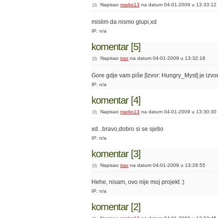
Napisao
marko13
na datum 04-01-2009 u 13:33:12
mislim da nismo glupi,xd
IP: n/a
komentar [5]
Napisao
trax
na datum 04-01-2009 u 13:32:18
Gore gdje vam piše [Izvor: Hungry_Myst] je izvo
IP: n/a
komentar [4]
Napisao
marko13
na datum 04-01-2009 u 13:30:30
xd...bravo,dobro si se sjetio
IP: n/a
komentar [3]
Napisao
trax
na datum 04-01-2009 u 13:28:55
Hehe, nisam, ovo nije moj projekt :)
IP: n/a
komentar [2]