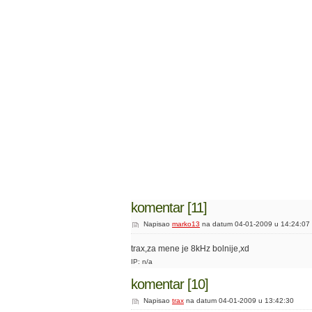
komentar [11]
Napisao
marko13
na datum 04-01-2009 u 14:24:07
trax,za mene je 8kHz bolnije,xd
IP: n/a
komentar [10]
Napisao
trax
na datum 04-01-2009 u 13:42:30