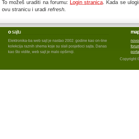
To možeš uraditi na forumu:
Login stranica
. Kada se ulogi
ovu stranicu i uradi
refresh
.
o
sajtu
ma
Elektronika-ba web sajt je nastao 2002. godine kao on-line
novo
kolekcija raznih shema koje su slali posjetioci sajta. Danas
foru
kao što vidite, web sajt je malo opširniji.
port
Copyright 