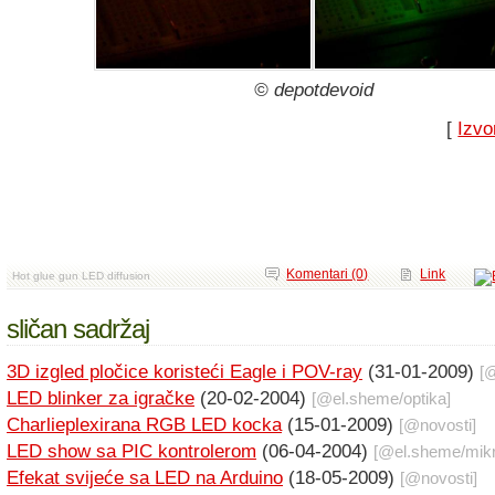
© depotdevoid
[
Izvo
Komentari (0)
Link
Hot glue gun LED diffusion
sličan sadržaj
3D izgled pločice koristeći Eagle i POV-ray
(31-01-2009)
[
LED blinker za igračke
(20-02-2004)
[@
el.sheme
/
optika
]
Charlieplexirana RGB LED kocka
(15-01-2009)
[@
novosti
]
LED show sa PIC kontrolerom
(06-04-2004)
[@
el.sheme
/
mikr
Efekat svijeće sa LED na Arduino
(18-05-2009)
[@
novosti
]