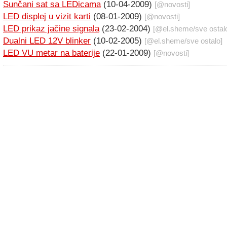
Sunčani sat sa LEDicama
(10-04-2009)
[@
novosti
]
LED displej u vizit karti
(08-01-2009)
[@
novosti
]
LED prikaz jačine signala
(23-02-2004)
[@
el.sheme
/
sve ostal
Dualni LED 12V blinker
(10-02-2005)
[@
el.sheme
/
sve ostalo
]
LED VU metar na baterije
(22-01-2009)
[@
novosti
]