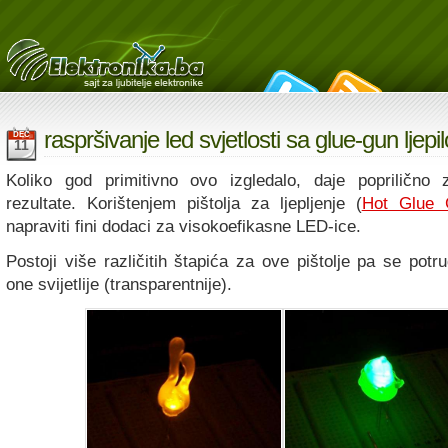
raspršivanje led svjetlosti sa glue-gun ljep
DEC
11
Koliko god primitivno ovo izgledalo, daje poprilično z
rezultate. Korištenjem pištolja za ljepljenje (
Hot Glue 
napraviti fini dodaci za visokoefikasne LED-ice.
Postoji više različitih štapića za ove pištolje pa se pot
one svijetlije (transparentnije).