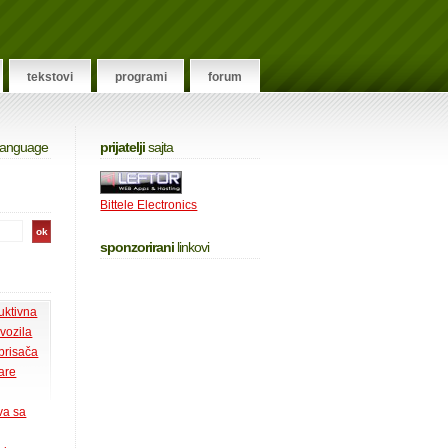
tekstovi
programi
forum
 language
prijatelji
sajta
Bittele Electronics
sponzorirani
linkovi
uktivna
 vozila
 brisača
tare
va sa