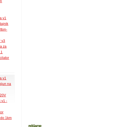
ri
la v1
ajnik
tton-
r v3
ja za
.1
ilator
la v1
pijun na
220V
 v1 -
tor
k do 1km
reklame