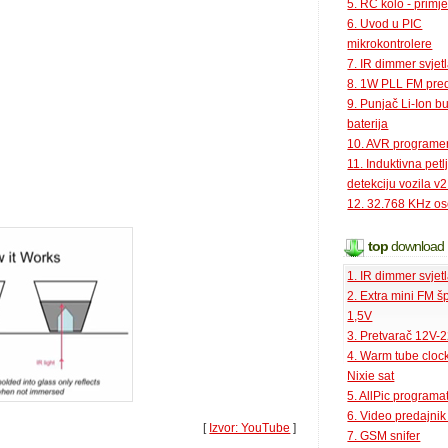
5. RC kolo - primje
6. Uvod u PIC
mikrokontrolere
7. IR dimmer svjet
8. 1W PLL FM pred
9. Punjač Li-Ion bu
baterija
10. AVR programe
11. Induktivna petl
detekciju vozila v2
12. 32.768 KHz osc
top
download
1. IR dimmer svjet
2. Extra mini FM š
1,5V
3. Pretvarač 12V-
4. Warm tube clock
Nixie sat
5. AllPic programa
6. Video predajni
[
Izvor: YouTube
]
7. GSM snifer