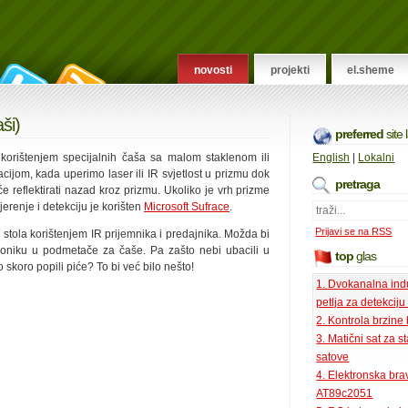
novosti
projekti
el.sheme
ši)
preferred
site
 korištenjem specijalnih čaša sa malom staklenom ili
English
|
Lokalni
ijom, kada uperimo laser ili IR svjetlost u prizmu dok
pretraga
će reflektirati nazad kroz prizmu. Ukoliko je vrh prizme
jerenje i detekciju je korišten
Microsoft Sufrace
.
Prijavi se na RSS
 stola korištenjem IR prijemnika i predajnika. Možda bi
ktroniku u podmetače za čaše. Pa zašto nebi ubacili u
top
glas
skoro popili piće? To bi već bilo nešto!
1. Dvokanalna ind
petlja za detekciju
2. Kontrola brzine
3. Matični sat za s
satove
4. Elektronska bra
AT89c2051