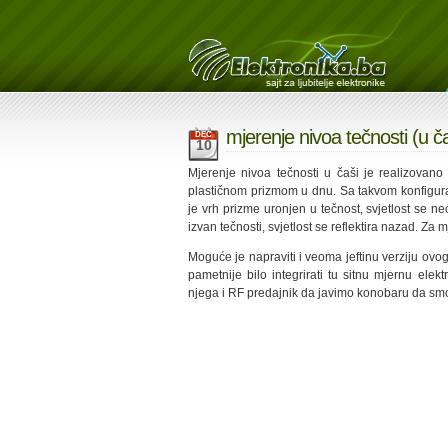
mjerenje nivoa tečnosti (u ča
DEC
10
Mjerenje nivoa tečnosti u čaši je realizovano
plastičnom prizmom u dnu. Sa takvom konfigurac
je vrh prizme uronjen u tečnost, svjetlost se ne
izvan tečnosti, svjetlost se reflektira nazad. Za m
Moguće je napraviti i veoma jeftinu verziju ovog
pametnije bilo integrirati tu sitnu mjernu ele
njega i RF predajnik da javimo konobaru da smo 