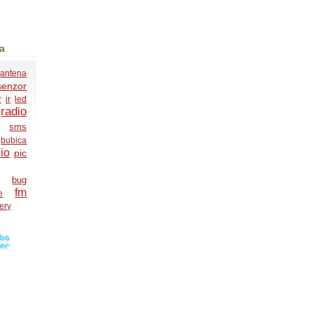
ja
antena
senzor
r
ir
led
radio
sms
bubica
io
pic
bug
fm
e
tery