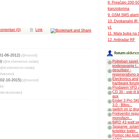
8. Pojačalo 200-
tranzistorima
9. GSM SMS alar
10. Dvokanalni IR
v1
omentari (0)
Link
11. Mala buba na 
12. Antiradar RF
forum
aktivnos
01-06-2012)
[@
novosti
]
4)
Potreban savet
[@
el.sheme
/
sve ostalo
]
podesavanje t..
[@
el.sheme
/
sve ostalo
]
desulfator -
@
tekstovi
]
regenerativno p
Electronics and
(02-10-2015)
[@
novosti
]
hardware foru
lo
]
Prodajem VFD 
CD 30 - usb ili
mikrokontroleri
]
aux
Ender 3 Pro SK
3.0 - Bltou...
switch on iz dr
Frekventni regu
monofazn...
BIRD 43 watt s
Spajanje: solar
kolektor-bater...
Pomoc oko kod