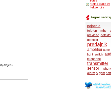
16f88
protok zraka vs
frekvencija
tagovi
sadrža
pojacalo
telefon
mhz
prekidac
detekto
detector
predajnik
amplifier
atmel
aud
light
switch
telephone
transmitter
objavljen)
sensor
phon
alarm
gsm
tv
bat