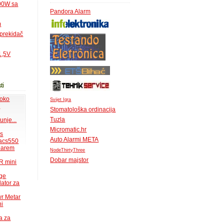
500W sa
Pandora Alarm
m
 prekidač
1,5V
ti
 oko
Svijet Igra
.
Stomatološka ordinacija
Tuzla
unje...
Micromatic.hr
ms
Auto Alarmi META
acs550
 barem
NodeThirtyThree
Dobar majstor
R mini
uge
lator za
wr Metar
ni
a za