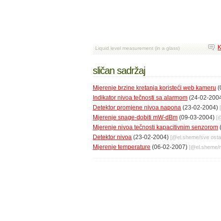
K
Liquid level measurement (in a glass)
sličan sadržaj
Mjerenje brzine kretanja koristeći web kameru
(
Indikator nivoa tečnosti sa alarmom
(24-02-200
Detektor promjene nivoa napona
(23-02-2004)
Mjerenje snage-dobiti mW-dBm
(09-03-2004)
[
Mjerenje nivoa tečnosti kapacitivnim senzorom
Detektor nivoa
(23-02-2004)
[@
el.sheme
/
sve osta
Mjerenje temperature
(06-02-2007)
[@
el.sheme
/