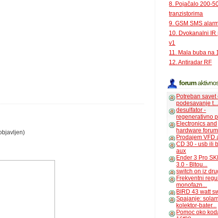
8. Pojačalo 200-
tranzistorima
9. GSM SMS alar
10. Dvokanalni IR
v1
11. Mala buba na 
12. Antiradar RF
forum
aktivnos
Potreban savet
podesavanje t..
desulfator -
regenerativno p
Electronics and
hardware foru
objavljen)
Prodajem VFD 
CD 30 - usb ili
aux
Ender 3 Pro SK
3.0 - Bltou...
switch on iz dr
Frekventni regu
monofazn...
BIRD 43 watt s
Spajanje: solar
kolektor-bater...
Pomoc oko kod