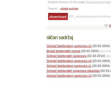
English version of this page:
Eavesdropping tele
Tagovi:
.
+dodaj svoj tag
550_prislukivanjetelefonskihra
K
sličan sadržaj
Snimač telefonskog razgovora v2
(20-02-2004)
Brojač telefonskih poziva
(20-02-2004)
[@
el.sh
Snimač telefonskih razgovora
(02-03-2010)
[@
p
Snimač telefonskog razgovora v4
(20-02-2004)
Snimač telefonskog razgovora v1
(20-02-2004)
Snimač telefonskih razgovora objavljen
(02-03-
Snimač telefonskog razgovora v3
(20-02-2004)