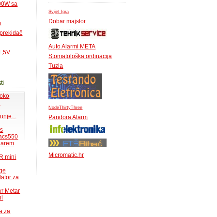
500W sa
Svijet Igra
Dobar majstor
m
 prekidač
Auto Alarmi META
1,5V
Stomatološka ordinacija
Tuzla
ti
 oko
.
NodeThirtyThree
unje...
Pandora Alarm
ms
acs550
 barem
Micromatic.hr
R mini
uge
lator za
wr Metar
ni
a za