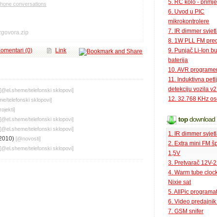
5. RC kolo - primje
phone conversations
6. Uvod u PIC
mikrokontrolere
7. IR dimmer svjet
zgovora.zip
8. 1W PLL FM pred
9. Punjač Li-Ion bu
omentari (0)
Link
baterija
10. AVR programe
11. Induktivna petl
detekciju vozila v2
[@
el.sheme
/
telefonski sklopovi
]
12. 32.768 KHz osc
eme
/
telefonski sklopovi
]
rojekti
]
top
download
[@
el.sheme
/
telefonski sklopovi
]
[@
el.sheme
/
telefonski sklopovi
]
1. IR dimmer svjet
2010)
[@
novosti
]
2. Extra mini FM š
[@
el.sheme
/
telefonski sklopovi
]
1,5V
3. Pretvarač 12V-
4. Warm tube clock
Nixie sat
5. AllPic programa
6. Video predajni
7. GSM snifer