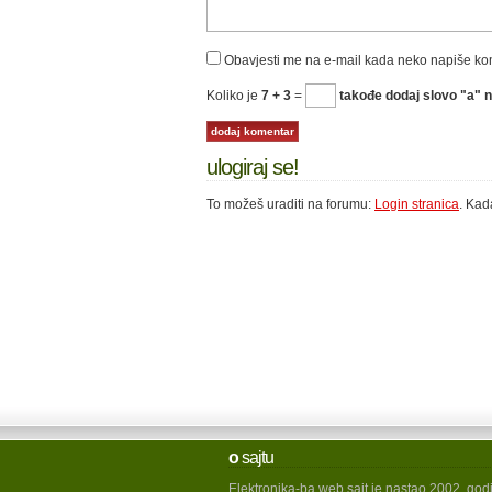
Obavjesti me na e-mail kada neko napiše k
Koliko je
7 + 3
=
takođe dodaj slovo "a" n
ulogiraj se!
To možeš uraditi na forumu:
Login stranica
. Kad
o
sajtu
Elektronika-ba web sajt je nastao 2002. god