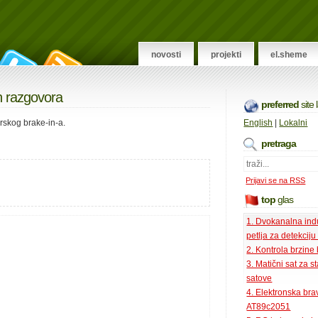
novosti
projekti
el.sheme
ih razgovora
preferred
site
rskog brake-in-a.
English
|
Lokalni
pretraga
Prijavi se na RSS
top
glas
1. Dvokanalna ind
petlja za detekciju
2. Kontrola brzine
3. Matični sat za s
satove
4. Elektronska bra
AT89c2051