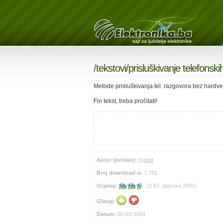
/
tekstovi
/prisluškivanje telefonsk
Metode prisluškivanja tel. razgovora bez hardve
Fin tekst, treba pročitati!
Autor (poslao):
hybrid
Broj download-a:
7,761
Ocjena:
(2.87, glasova 2841)
Glasaj:
Datum:
05-03-2004