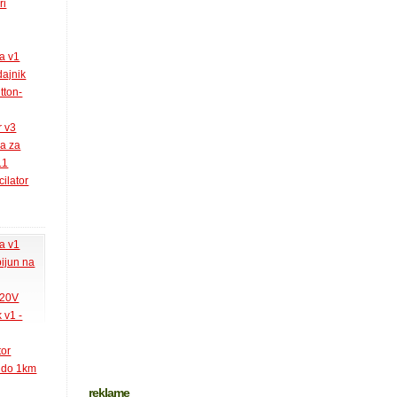
ri
la v1
ajnik
tton-
r v3
ja za
.1
ilator
la v1
pijun na
220V
 v1 -
tor
k do 1km
reklame