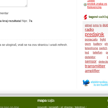
16f88
protok zraka vs
frekvencija
omentar
tagovi
sadrža
a kraj rezultata!
Npr.:
7a
au
sms
atmel
tv
radio
predajnik
pojacalo
light
gsm
battery
p
a se ulogiraš, vrati se na ovu stranicu i uradi
refresh
.
telephone
switch
telefon
led
p
detektor
sensor
detecto
transmitter
amplifier
mapa
sajta
ine kao on-line
novosti
/
projekti
/
el.sheme
/
tekstovi
/