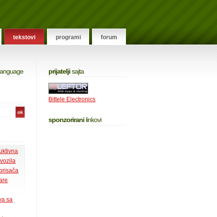
tekstovi
programi
forum
 language
prijatelji
sajta
Bittele Electronics
sponzorirani
linkovi
uktivna
 vozila
 brisača
tare
va sa