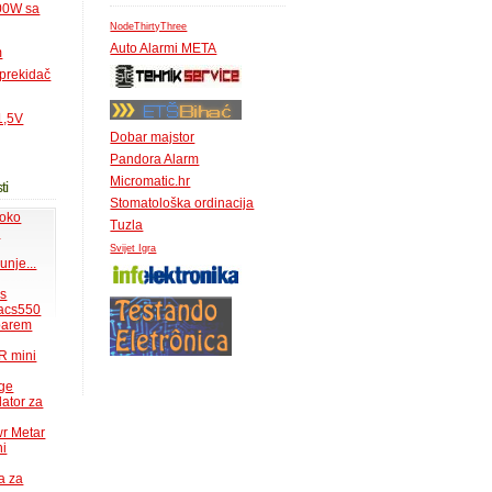
500W sa
NodeThirtyThree
Auto Alarmi META
m
 prekidač
1,5V
Dobar majstor
Pandora Alarm
Micromatic.hr
ti
Stomatološka ordinacija
 oko
Tuzla
.
Svijet Igra
unje...
ms
acs550
 barem
R mini
uge
lator za
wr Metar
ni
a za