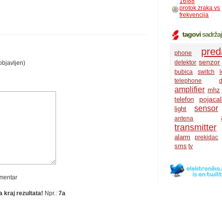
16f88
protok zraka vs
frekvencija
tagovi
sadrža
pred
phone
senzor
detektor
objavljen)
bubica
switch
telephone
d
amplifier
mhz
pojaca
telefon
sensor
light
antena
transmitter
alarm
prekidac
sms
tv
omentar
 kraj rezultata!
Npr.:
7a