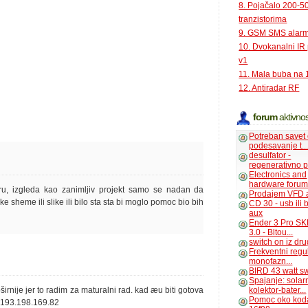
8. Pojačalo 200-
tranzistorima
9. GSM SMS alar
10. Dvokanalni IR
v1
11. Mala buba na 
12. Antiradar RF
forum
aktivnos
Potreban savet
podesavanje t..
desulfator -
regenerativno p
Electronics and
hardware foru
ru, izgleda kao zanimljiv projekt samo se nadan da
Prodajem VFD 
sheme ili slike ili bilo sta sta bi moglo pomoc bio bih
CD 30 - usb ili
aux
Ender 3 Pro SK
3.0 - Bltou...
switch on iz dr
Frekventni regu
monofazn...
BIRD 43 watt s
Spajanje: solar
pširnije jer to radim za maturalni rad. kad æu biti gotova
kolektor-bater...
Pomoc oko kod
P: 193.198.169.82