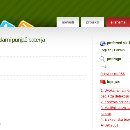
novosti
projekti
el.sheme
olarni punjač baterija
preferred
site
English
|
Lokalni
pretraga
Prijavi se na RSS
top
glas
1. Dvokanalna ind
petlja za detekciju
2. Kontrola brzine
3. Matični sat za s
satove
4. Elektronska bra
r
AT89c2051