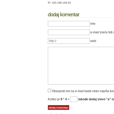
IP: 193.198.169.82
dodaj komentar
ime
e-mail (neće biti 
web
Obavjesti me na e-mail kada neko napiše k
Koliko je
9 * 4
=
takođe dodaj slovo "a" na