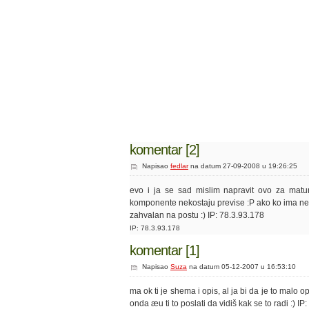
komentar [2]
Napisao
fedlar
na datum 27-09-2008 u 19:26:25
evo i ja se sad mislim napravit ovo za matu
komponente nekostaju previse :P ako ko ima neke 
zahvalan na postu :) IP: 78.3.93.178
IP: 78.3.93.178
komentar [1]
Napisao
Suza
na datum 05-12-2007 u 16:53:10
ma ok ti je shema i opis, al ja bi da je to malo o
onda æu ti to poslati da vidiš kak se to radi :) I