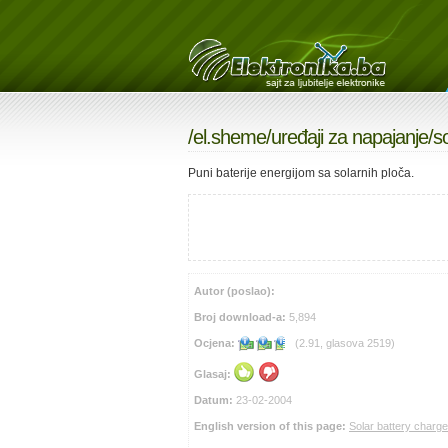
/
el.sheme
/
uređaji za napajanje
/s
Puni baterije energijom sa solarnih ploča.
Autor (poslao):
Broj download-a:
5,894
Ocjena:
(2.91, glasova 2519)
Glasaj:
Datum:
23-02-2004
English version of this page:
Solar battery charge