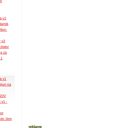
ri
la v1
ajnik
tton-
r v3
ilator
ja za
.1
la v1
pijun na
220V
 v1 -
tor
k do 1km
reklame