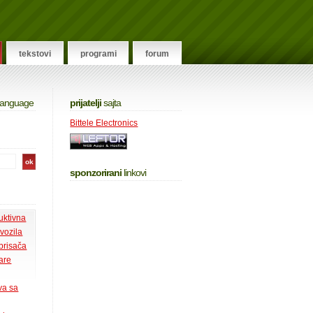
tekstovi
programi
forum
 language
prijatelji
sajta
Bittele Electronics
sponzorirani
linkovi
uktivna
 vozila
 brisača
tare
va sa