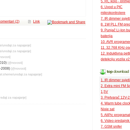
5. RC kolo - primje
6. Uvod u PIC
mikrokontrolere
7. IR dimmer svjet
omentari (2)
Link
8. 1W PLL FM pred
9. Punjač Li-Ion bu
baterija
10. AVR programe
e
/
uređaji za napajanje
]
11. 32.768 KHz osc
e
/
uređaji za napajanje
]
12. Induktivna petl
novosti
]
detekciju vozila v2
010)
[@
novosti
]
-2008)
[@
novosti
]
top
download
el.sheme
/
uređaji za napajanje
]
1. IR dimmer svjet
2. Extra mini FM š
1,5V
3. Pretvarač 12V-
ređaji za napajanje
]
4. Warm tube clock
Nixie sat
5. AllPic programa
6. Video predajni
7. GSM snifer