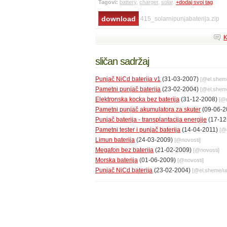
Tagovi:
battery
,
charger
,
solar
.
+dodaj svoj tag
415_solarnipunjabaterija.zip
K
sličan sadržaj
Punjač NiCd baterija v1
(31-03-2007)
[@
el.shem
Pametni punjač baterija
(23-02-2004)
[@
el.shem
Elektronska kocka bez baterija
(31-12-2008)
[@
Pametni punjač akumulatora za skuter
(09-06-2
Punjač baterija - transplantacija energije
(17-12
Pametni tester i punjač baterija
(14-04-2011)
[@
Limun baterija
(24-03-2009)
[@
novosti
]
Megafon bez baterija
(21-02-2009)
[@
novosti
]
Morska baterija
(01-06-2009)
[@
novosti
]
Punjač NiCd baterija
(23-02-2004)
[@
el.sheme
/
u