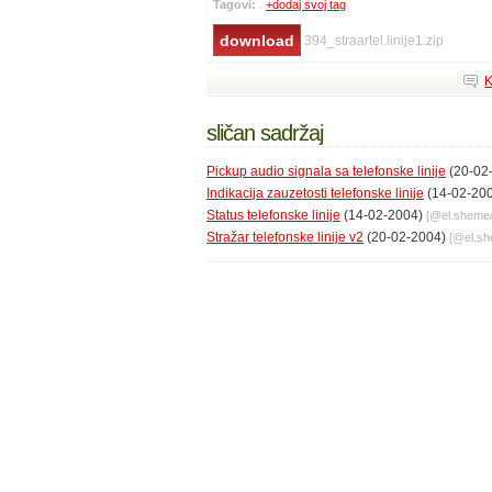
Tagovi:
.
+dodaj svoj tag
394_straartel.linije1.zip
K
sličan sadržaj
Pickup audio signala sa telefonske linije
(20-02
Indikacija zauzetosti telefonske linije
(14-02-20
Status telefonske linije
(14-02-2004)
[@
el.sheme
Stražar telefonske linije v2
(20-02-2004)
[@
el.s