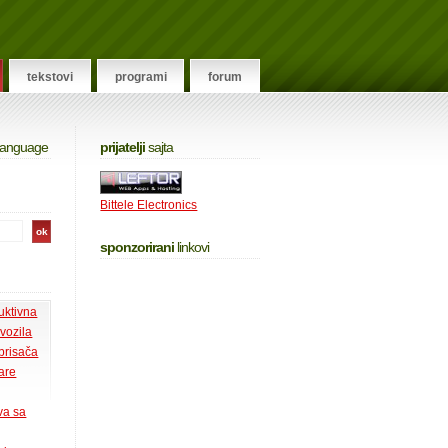
tekstovi
programi
forum
 language
prijatelji
sajta
Bittele Electronics
sponzorirani
linkovi
uktivna
 vozila
 brisača
tare
va sa