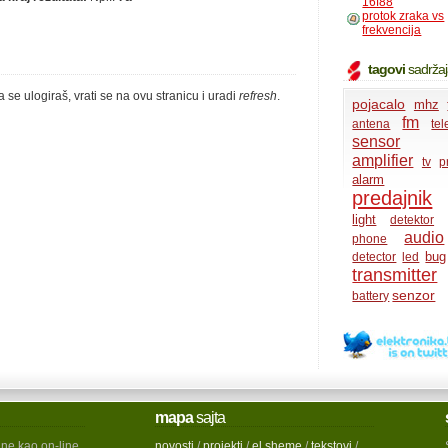
16f88
protok zraka vs
frekvencija
tagovi
sadrža
a se ulogiraš, vrati se na ovu stranicu i uradi
refresh
.
pojacalo
mhz
fm
antena
te
sensor
amplifier
tv
p
alarm
predajnik
light
detektor
audio
phone
bug
detector
led
transmitter
senzor
battery
mapa
sajta
ine kao on-line
novosti
/
projekti
/
el.sheme
/
tekstovi
/