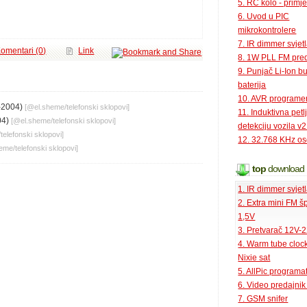
5. RC kolo - primje
6. Uvod u PIC
mikrokontrolere
7. IR dimmer svjet
omentari (0)
Link
8. 1W PLL FM pred
9. Punjač Li-Ion bu
baterija
10. AVR programe
-2004)
[@
el.sheme
/
telefonski sklopovi
]
11. Induktivna petl
04)
[@
el.sheme
/
telefonski sklopovi
]
detekciju vozila v2
/
telefonski sklopovi
]
12. 32.768 KHz osc
heme
/
telefonski sklopovi
]
top
download
1. IR dimmer svjet
2. Extra mini FM š
1,5V
3. Pretvarač 12V-
4. Warm tube clock
Nixie sat
5. AllPic programa
6. Video predajni
7. GSM snifer