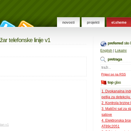
novosti
projekti
el.sheme
ažar telefonske linije v1
preferred
site
English
|
Lokalni
pretraga
Prijavi se na RSS
top
glas
1. Dvokanalna ind
petlja za detekciju
2. Kontrola brzine
3. Matični sat za s
satove
4. Elektronska bra
dian v1
AT89c2051