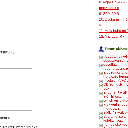
8. Pojačalo 200-
tranzistorima
9. GSM SMS alar
10. Dvokanalni IR
v1
11. Mala buba na 
12. Antiradar RF
forum
aktivnos
objavljen)
Potreban savet
podesavanje t..
desulfator -
regenerativno p
Electronics and
hardware foru
Prodajem VFD 
CD 30 - usb ili
aux
Ender 3 Pro SK
3.0 - Bltou...
switch on iz dr
Frekventni regu
monofazn...
BIRD 43 watt s
Spajanje: solar
omentar
kolektor-bater...
Pomoc oko kod
 kraj rezultata!
Npr.:
7a