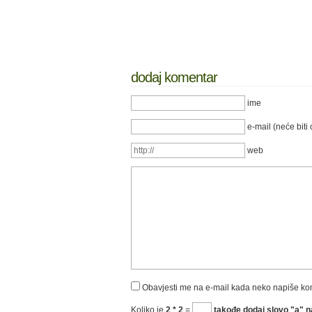
dodaj komentar
ime
e-mail (neće biti 
web
Obavjesti me na e-mail kada neko napiše k
Koliko je
2 * 2
=
takođe dodaj slovo "a" na