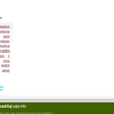
ja
telefon
lephone
gsm
rekidac
bubica
radio
pic
ir
sms
switch
atmel
sadržaj
sajta info
Sve što vas zanima vezano za sadržaj