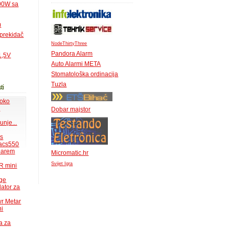
500W sa
m
 prekidač
NodeThirtyThree
Pandora Alarm
1,5V
Auto Alarmi META
Stomatološka ordinacija
Tuzla
ti
 oko
.
Dobar majstor
unje...
ms
acs550
 barem
Micromatic.hr
Svijet Igra
R mini
uge
lator za
wr Metar
ni
a za