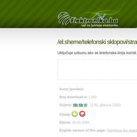
/
el.sheme
/
telefonski sklopovi
/str
Uključuje uzbunu ako se telefonska linija koristi.
Autor (poslao):
Broj download-a:
1,002
Ocjena:
(2.91, glasova 2162)
Glasaj:
Datum:
20-02-2004
English version of this page:
Telephone line guar