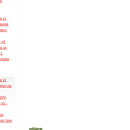
ri
la v1
ajnik
tton-
r v3
ja za
.1
ilator
la v1
pijun na
220V
 v1 -
tor
k do 1km
reklame