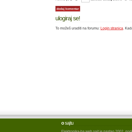
ulogiraj se!
To možeš uraditi na forumu:
Login stranica
. Kad
o
sajtu
Elektronika-ba web sajt je nastao 2002. god