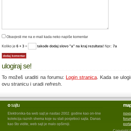
Obavjesti me na e-mail kada neko napiše komentar
Koliko je
6 + 3
=
takođe dodaj slovo "a" na kraj rezultata!
Npr.:
7a
ulogiraj se!
To možeš uraditi na forumu:
Login stranica
. Kada se ulogi
ovu stranicu i uradi
refresh
.
o
sajtu
ma
Elektronika-ba web sajt je nastao 2002. godine kao on-line
novo
kolekcija raznih shema koje su slali posjetioci sajta. Danas
foru
kao što vidite, web sajt je malo opširniji.
port
Copyright 