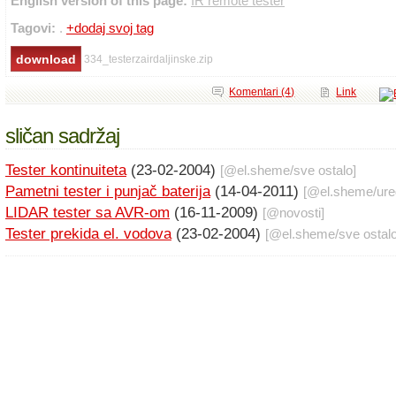
English version of this page:
IR remote tester
Tagovi:
.
+dodaj svoj tag
334_testerzairdaljinske.zip
Komentari (4)
Link
sličan sadržaj
Tester kontinuiteta
(23-02-2004)
[@
el.sheme
/
sve ostalo
]
Pametni tester i punjač baterija
(14-04-2011)
[@
el.sheme
/
ure
LIDAR tester sa AVR-om
(16-11-2009)
[@
novosti
]
Tester prekida el. vodova
(23-02-2004)
[@
el.sheme
/
sve ostal