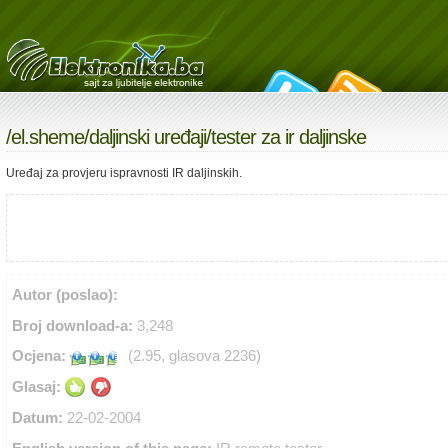
/
el.sheme
/
daljinski uređaji
/tester za ir daljinske
Uređaj za provjeru ispravnosti IR daljinskih.
Autor (poslao):
Broj download-a:
3,248
Ocjena:
(2.95, glasova 2236)
Glasaj:
Datum:
22-02-2004