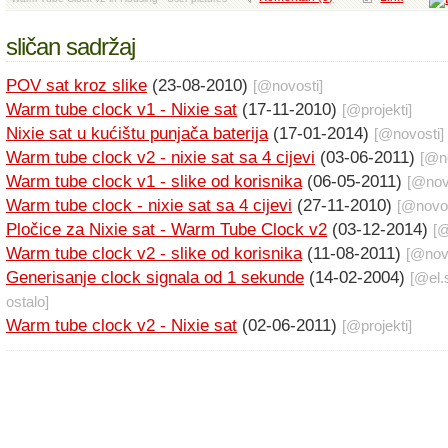
sličan sadržaj
POV sat kroz slike
(23-08-2010)
[@
novosti
]
Warm tube clock v1 - Nixie sat
(17-11-2010)
[@
projekti
]
Nixie sat u kućištu punjača baterija
(17-01-2014)
[@
novosti
]
Warm tube clock v2 - nixie sat sa 4 cijevi
(03-06-2011)
[@
n
Warm tube clock v1 - slike od korisnika
(06-05-2011)
[@
nov
Warm tube clock - nixie sat sa 4 cijevi
(27-11-2010)
[@
novo
Pločice za Nixie sat - Warm Tube Clock v2
(03-12-2014)
[
Warm tube clock v2 - slike od korisnika
(11-08-2011)
[@
nov
Generisanje clock signala od 1 sekunde
(14-02-2004)
[@
el
ostalo
]
Warm tube clock v2 - Nixie sat
(02-06-2011)
[@
projekti
]