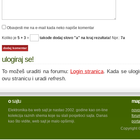
Obavjesti me na e-mail kada neko napiše komentar
Koliko je
5 + 3
=
takođe dodaj slovo "a" na kraj rezultata!
Npr.:
7a
ulogiraj se!
To možeš uraditi na forumu:
Login stranica
. Kada se ulogi
ovu stranicu i uradi
refresh
.
o
sajtu
ma
Elektronika-ba web sajt je nastao 2002. godine kao on-line
novo
kolekcija raznih shema koje su slali posjetioci sajta. Danas
foru
kao što vidite, web sajt je malo opširniji.
port
Copyright 