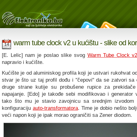
warm tube clock v2 u kućištu - slike od kor
SEP
14
[E. Lelic] nam je poslao slike svog
Warm Tube Clock v
napravio i kućište.
Kućište je od aluminiskog profila koji je ustvari rukohvat 
stvar je što uz taj profil dođu i "čepovi" da se zatvori sa
druge strane kutije su probušene rupice za prekidače
napajanje. [Edo] je takođe sebi modifikovao i generator
tako što mu je stavio zavojnicu sa srednjim izvodom 
konfiguraciju
auto-transformatora
. Time je dobio nešto bolj
veći napon koji je ipak morao ograničiti sa Zener diodom.