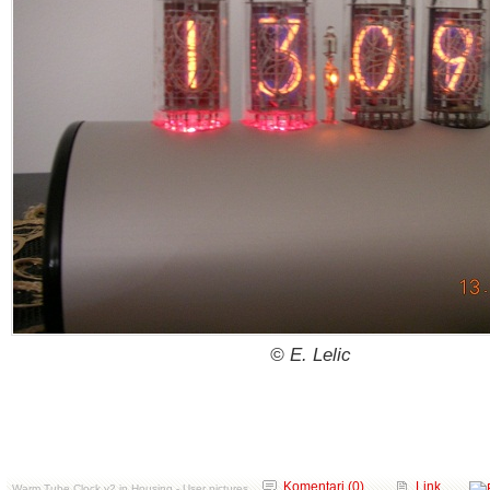
© E. Lelic
Komentari (0)
Link
Warm Tube Clock v2 in Housing - User pictures