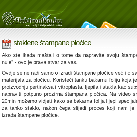
staklene štampane pločice
SEP
13
Ako ste ikada maštali o tome da napravite svoju štampa
nule" - ovo je prava stvar za vas.
Ovdje se ne radi samo o izradi štampane pločice već i o s
materijala za pločicu. Koristeći tanku bakarnu foliju koja 
proizvodnju pertinaksa i vitroplasta, ljepila i stakla kao su
napraviti potpuno prozirna štampana pločica. Na video sn
20min možemo vidjeti kako se bakarna folija lijepi specija
za tanko staklo, nakon čega slijedi proces koji nam je
izrada štampane pločice.