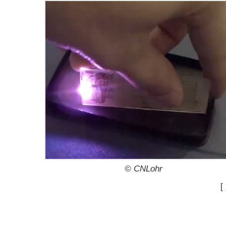
© CNLohr
[