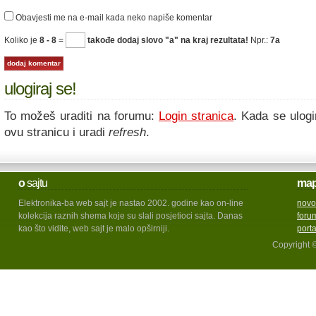
Obavjesti me na e-mail kada neko napiše komentar
Koliko je
8 - 8
=
takođe dodaj slovo "a" na kraj rezultata!
Npr.:
7a
ulogiraj se!
To možeš uraditi na forumu:
Login stranica
. Kada se ulogi
ovu stranicu i uradi
refresh
.
o
sajtu
ma
Elektronika-ba web sajt je nastao 2002. godine kao on-line
novo
kolekcija raznih shema koje su slali posjetioci sajta. Danas
foru
kao što vidite, web sajt je malo opširniji.
port
Copyright 