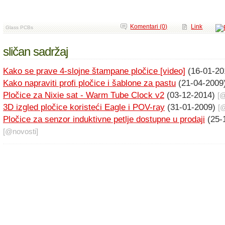
Komentari (0)
Link
Glass PCBs
sličan sadržaj
Kako se prave 4-slojne štampane pločice [video]
(16-01-2
Kako napraviti profi pločice i šablone za pastu
(21-04-2009
Pločice za Nixie sat - Warm Tube Clock v2
(03-12-2014)
[
3D izgled pločice koristeći Eagle i POV-ray
(31-01-2009)
[
Pločice za senzor induktivne petlje dostupne u prodaji
(25-
[@
novosti
]