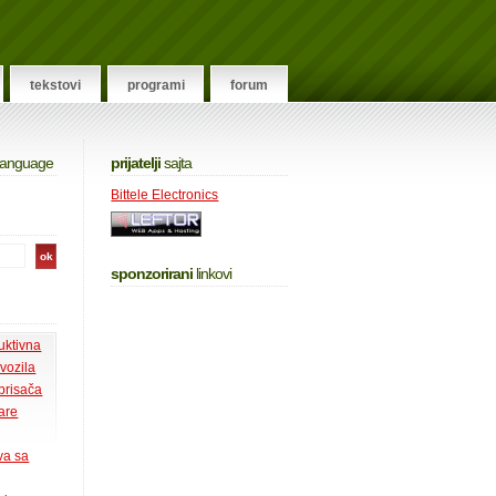
tekstovi
programi
forum
 language
prijatelji
sajta
Bittele Electronics
sponzorirani
linkovi
uktivna
 vozila
 brisača
tare
va sa