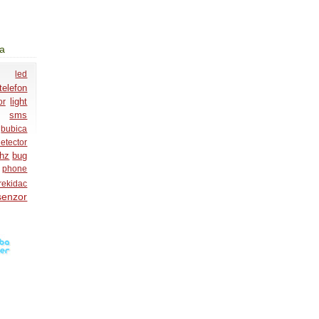
ja
led
telefon
light
or
sms
bubica
etector
hz
bug
phone
rekidac
senzor