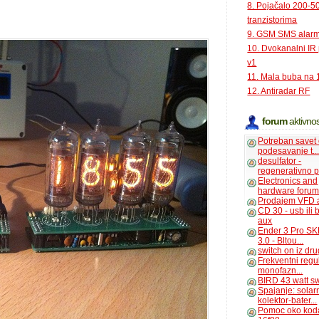
8. Pojačalo 200-
tranzistorima
9. GSM SMS alar
10. Dvokanalni IR
v1
11. Mala buba na 
12. Antiradar RF
forum
aktivnos
Potreban savet
podesavanje t..
desulfator -
regenerativno p
Electronics and
hardware foru
Prodajem VFD 
CD 30 - usb ili
aux
Ender 3 Pro SK
3.0 - Bltou...
switch on iz dr
Frekventni regu
monofazn...
BIRD 43 watt s
Spajanje: solar
kolektor-bater...
Pomoc oko kod