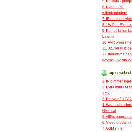
5. RC kolo - primje
6. Uvod u PIC
mikrokontrolere
7. IR dimmer svjet
8. 1W PLL FM pred
9. Punjač Li-Ion bu
baterija
10. AVR programe
11. 32.768 KHz osc
12. Induktivna petl
detekciju vozila v2
top
download
1. IR dimmer svjet
2. Extra mini FM š
1,5V
3. Pretvarač 12V-
4. Warm tube clock
Nixie sat
5. AllPic programa
6. Video predajni
7. GSM snifer