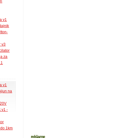
ri
la v1
ajnik
tton-
r v3
ilator
ja za
.1
la v1
pijun na
220V
 v1 -
tor
k do 1km
reklame