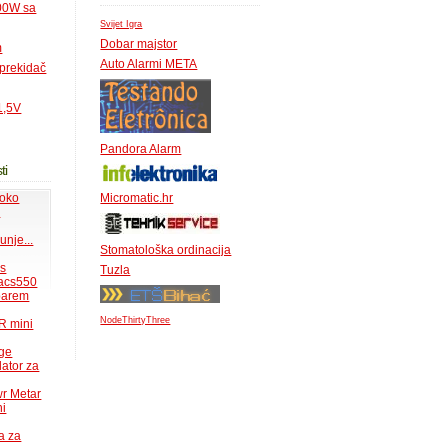
500W sa
Svijet Igra
Dobar majstor
m
Auto Alarmi META
 prekidač
1,5V
Pandora Alarm
ti
 oko
Micromatic.hr
.
unje...
Stomatološka ordinacija
ms
Tuzla
acs550
 barem
NodeThirtyThree
R mini
uge
lator za
wr Metar
ni
a za