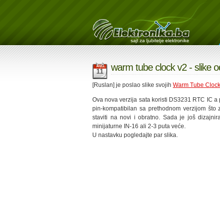
warm tube clock v2 - slike o
AVG
11
[Ruslan] je poslao slike svojih
Warm Tube Clock
Ova nova verzija sata koristi DS3231 RTC IC a 
pin-kompatibilan sa prethodnom verzijom što 
staviti na novi i obratno. Sada je još dizajnir
minijaturne IN-16 ali 2-3 puta veće.
U nastavku pogledajte par slika.