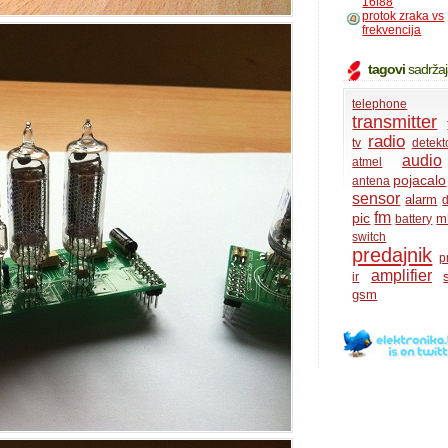
16f88
protok zraka vs
frekvencija
tagovi
sadrža
telephone
transmitter
radio
tv
detekt
audio
atmel
pojacalo
antena
sensor
alarm
d
fm
pic
m
battery
switch
predajnik
p
amplifier
ir
gsm