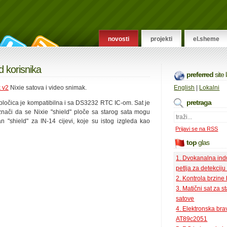
novosti
projekti
el.sheme
d korisnika
preferred
site
 v2
Nixie satova i video snimak.
English
|
Lokalni
pretraga
pločica je kompatibilna i sa DS3232 RTC IC-om. Sat je
znači da se Nixie "shield" ploče sa starog sata mogu
an "shield" za IN-14 cijevi, koje su istog izgleda kao
Prijavi se na RSS
top
glas
1. Dvokanalna ind
petlja za detekciju
2. Kontrola brzine
3. Matični sat za s
satove
4. Elektronska bra
AT89c2051