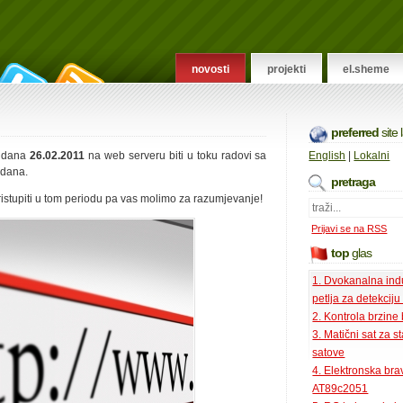
novosti
projekti
el.sheme
preferred
site
e dana
26.02.2011
na web serveru biti u toku radovi sa
English
|
Lokalni
 dana.
pretraga
ristupiti u tom periodu pa vas molimo za razumjevanje!
Prijavi se na RSS
top
glas
1. Dvokanalna ind
petlja za detekciju
2. Kontrola brzine
3. Matični sat za s
satove
4. Elektronska bra
AT89c2051