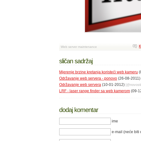
K
Web server maintenance
sličan sadržaj
Mjerenje brzine kretanja koristeći web kameru
(
Održavanje web servera - ponovo
(26-08-2011
Održavanje web servera
(10-01-2012)
[@
novosti
LRF - laser range finder sa web kamerom
(09-1
dodaj komentar
ime
e-mail (neće biti 