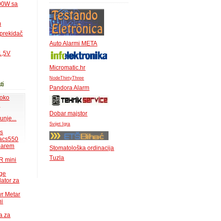
500W sa
m
 prekidač
Auto Alarmi META
1,5V
Micromatic.hr
NodeThirtyThree
ti
Pandora Alarm
 oko
.
Dobar majstor
unje...
Svijet Igra
ms
acs550
 barem
Stomatološka ordinacija
Tuzla
R mini
uge
lator za
wr Metar
ni
a za