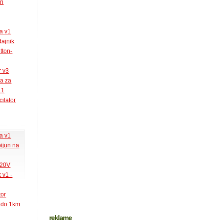
ri
la v1
ajnik
tton-
r v3
ja za
.1
ilator
la v1
pijun na
220V
 v1 -
tor
k do 1km
reklame