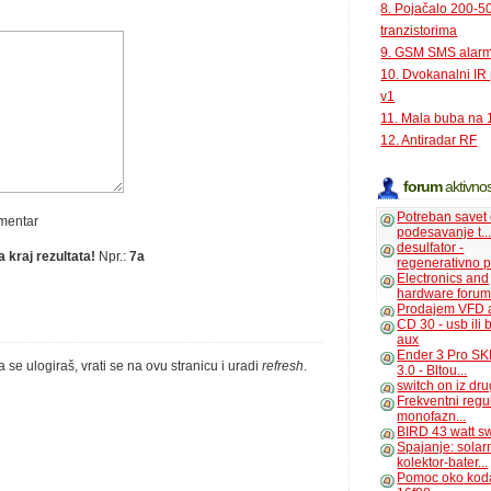
8. Pojačalo 200-
tranzistorima
9. GSM SMS alar
10. Dvokanalni IR
v1
11. Mala buba na 
12. Antiradar RF
forum
aktivnos
Potreban savet
omentar
podesavanje t..
desulfator -
 kraj rezultata!
Npr.:
7a
regenerativno p
Electronics and
hardware foru
Prodajem VFD 
CD 30 - usb ili
aux
Ender 3 Pro SK
a se ulogiraš, vrati se na ovu stranicu i uradi
refresh
.
3.0 - Bltou...
switch on iz dr
Frekventni regu
monofazn...
BIRD 43 watt s
Spajanje: solar
kolektor-bater...
Pomoc oko kod