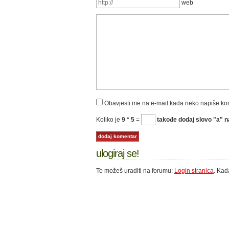
web
Obavjesti me na e-mail kada neko napiše k
Koliko je
9 * 5
=
takođe dodaj slovo "a" na
ulogiraj se!
To možeš uraditi na forumu:
Login stranica
. Kad