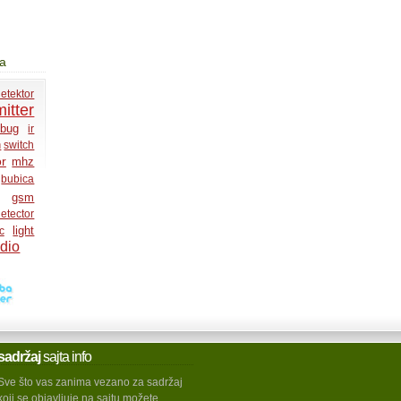
ja
etektor
itter
bug
ir
n
switch
r
mhz
bubica
gsm
etector
light
c
dio
sadržaj
sajta info
Sve što vas zanima vezano za sadržaj
koji se objavljuje na sajtu možete