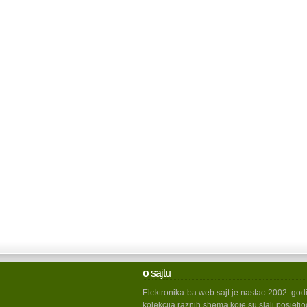
o
sajtu
Elektronika-ba web sajt je nastao 2002. god
kolekcija raznih shema koje su slali posjetio