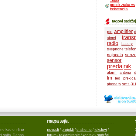
16f88
protok zraka vs
frekvencija
tagovi
sadrža
amplifier
pic
d
transm
atmel
radio
battery
telefo
telephone
pojacalo
senzo
sensor
predajnik
alarm
antena
d
fm
led
prekida
au
sms
phone
tv
mapa
sajta
ine kao on-line
novosti
/
projekti
/
el.sheme
/
tekstovi
/
ci sajta. Danas
forum
/
reklamiranje
/
kontakt
/
sadržaj