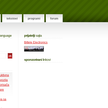
tekstovi
programi
forum
 language
prijatelji
sajta
Bittele Electronics
sponzorirani
linkovi
uktivna
 vozila
 brisača
tare
va sa