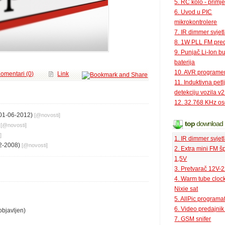
5. RC kolo - primje
6. Uvod u PIC
mikrokontrolere
7. IR dimmer svjet
8. 1W PLL FM pred
9. Punjač Li-Ion bu
baterija
10. AVR programe
omentari (0)
Link
11. Induktivna petl
detekciju vozila v2
12. 32.768 KHz osc
01-06-2012)
[@
novosti
]
top
download
)
[@
novosti
]
]
1. IR dimmer svjet
2-2008)
[@
novosti
]
2. Extra mini FM š
1,5V
3. Pretvarač 12V-
4. Warm tube clock
Nixie sat
5. AllPic programa
6. Video predajni
objavljen)
7. GSM snifer