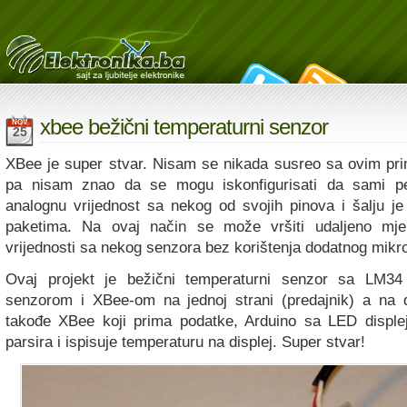
xbee bežični temperaturni senzor
NOV
25
XBee je super stvar. Nisam se nikada susreo sa ovim pr
pa nisam znao da se mogu iskonfigurisati da sami per
analognu vrijednost sa nekog od svojih pinova i šalju je
paketima. Na ovaj način se može vršiti udaljeno mje
vrijednosti sa nekog senzora bez korištenja dodatnog mikro
Ovaj projekt je bežični temperaturni senzor sa LM34
senzorom i XBee-om na jednoj strani (predajnik) a na d
takođe XBee koji prima podatke, Arduino sa LED displej
parsira i ispisuje temperaturu na displej. Super stvar!