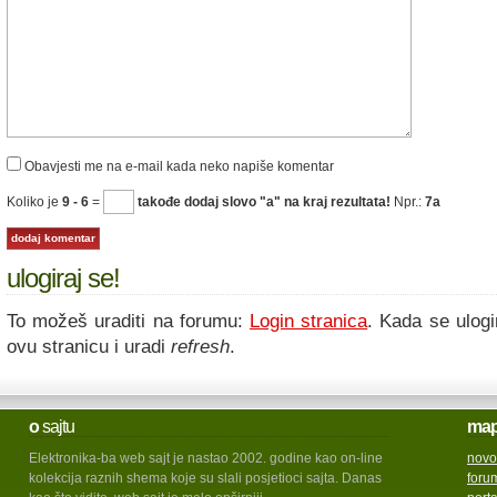
Obavjesti me na e-mail kada neko napiše komentar
Koliko je
9 - 6
=
takođe dodaj slovo "a" na kraj rezultata!
Npr.:
7a
ulogiraj se!
To možeš uraditi na forumu:
Login stranica
. Kada se ulogi
ovu stranicu i uradi
refresh
.
o
sajtu
ma
Elektronika-ba web sajt je nastao 2002. godine kao on-line
novo
kolekcija raznih shema koje su slali posjetioci sajta. Danas
foru