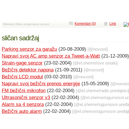
Komentari (0)
Link
Wireless XBee temperature sensor
sličan sadržaj
Parking senzor za garažu
(20-08-2009)
[@
novosti
]
Napravi svoj AC amp senzor za Tweet-a-Watt
(21-12-2009
Strain-gage senzor
(23-02-2004)
[@
el.sheme
/
sve ostalo
]
Bežični detektor napona
(21-09-2011)
[@
novosti
]
Bežični LCD modul
(03-02-2010)
[@
novosti
]
Napravi svoj bežični prenos energije
(15-05-2009)
[@
novost
FM bežični mikrofon
(22-02-2004)
[@
el.sheme
/
radio predajnici
Ultrasonični senzor v3
(22-02-2004)
[@
el.sheme
/
sigurnosni ur
Alarm sa 4 senzora
(22-02-2004)
[@
el.sheme
/
sigurnosni uređa
Bežični auto alarm
(22-02-2004)
[@
el.sheme
/
sigurnosni uređaji