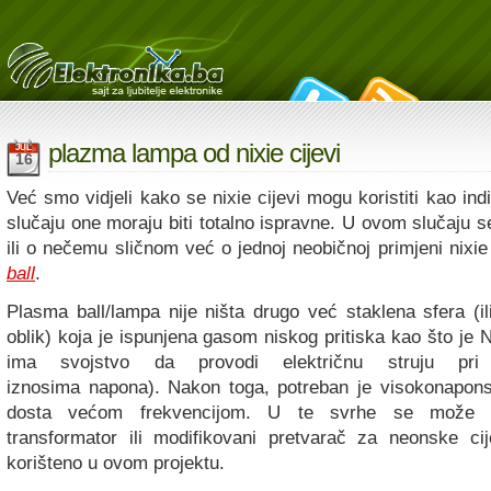
plazma lampa od nixie cijevi
JUL
16
Već smo vidjeli kako se nixie cijevi mogu koristiti kao indi
slučaju one moraju biti totalno ispravne. U ovom slučaju s
ili o nečemu sličnom već o jednoj neobičnoj primjeni nixie
ball
.
Plasma ball/lampa nije ništa drugo već staklena sfera (ili
oblik) koja je ispunjena gasom niskog pritiska kao što je
ima svojstvo da provodi električnu struju pr
iznosima napona). Nakon toga, potreban je visokonapons
dosta većom frekvencijom. U te svrhe se može kor
transformator ili modifikovani pretvarač za neonske ci
korišteno u ovom projektu.