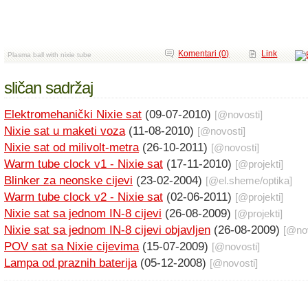
Komentari (0)
Link
Plasma ball with nixie tube
sličan sadržaj
Elektromehanički Nixie sat
(09-07-2010)
[@
novosti
]
Nixie sat u maketi voza
(11-08-2010)
[@
novosti
]
Nixie sat od milivolt-metra
(26-10-2011)
[@
novosti
]
Warm tube clock v1 - Nixie sat
(17-11-2010)
[@
projekti
]
Blinker za neonske cijevi
(23-02-2004)
[@
el.sheme
/
optika
]
Warm tube clock v2 - Nixie sat
(02-06-2011)
[@
projekti
]
Nixie sat sa jednom IN-8 cijevi
(26-08-2009)
[@
projekti
]
Nixie sat sa jednom IN-8 cijevi objavljen
(26-08-2009)
[@
no
POV sat sa Nixie cijevima
(15-07-2009)
[@
novosti
]
Lampa od praznih baterija
(05-12-2008)
[@
novosti
]