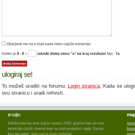
Obavjesti me na e-mail kada neko napiše komentar
Koliko je
8 - 8
=
takođe dodaj slovo "a" na kraj rezultata!
Npr.:
7a
ulogiraj se!
To možeš uraditi na forumu:
Login stranica
. Kada se ulogi
ovu stranicu i uradi
refresh
.
o
sajtu
ma
Elektronika-ba web sajt je nastao 2002. godine kao on-line
novo
kolekcija raznih shema koje su slali posjetioci sajta. Danas
foru
kao što vidite, web sajt je malo opširniji.
port