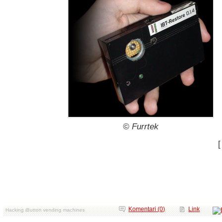
© Furrtek
Komentari (0)
Link
Hacking iButton vending machines