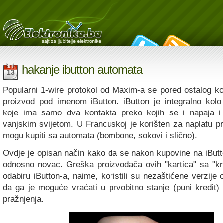
hakanje ibutton automata
JUL
13
Popularni 1-wire protokol od Maxim-a se pored ostalog kor
proizvod pod imenom iButton. iButton je integralno kol
koje ima samo dva kontakta preko kojih se i napaja i
vanjskim svijetom. U Francuskoj je korišten za naplatu pr
mogu kupiti sa automata (bombone, sokovi i slično).
Ovdje je opisan način kako da se nakon kupovine na iButto
odnosno novac. Greška proizvođača ovih "kartica" sa "kr
odabiru iButton-a, naime, koristili su nezaštićene verzije
da ga je moguće vraćati u prvobitno stanje (puni kredit)
pražnjenja.