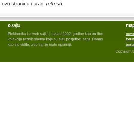
ovu stranicu i uradi
refresh
.
o
sajtu
ma
Elektronika-ba web sajt je nastao 2002. godine kao on-line
novo
kolekcija raznih shema koje su slali posjetioci sajta. Danas
foru
kao što vidite, web sajt je malo opširniji.
port
Copyright 