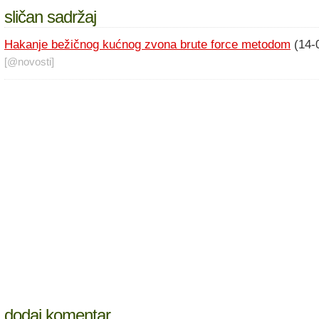
sličan sadržaj
Hakanje bežičnog kućnog zvona brute force metodom
(14-
[@
novosti
]
dodaj komentar