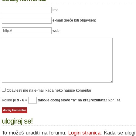
ime
e-mail (neće biti objavljen)
web
Obavjesti me na e-mail kada neko napiše komentar
Koliko je
9 - 6
=
takođe dodaj slovo "a" na kraj rezultata!
Npr.:
7a
ulogiraj se!
To možeš uraditi na forumu:
Login stranica
. Kada se ulogi