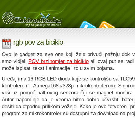
rgb pov za biciklo
JUN
16
Ovo je gadget za sve one koji žele privući pažnju dok v
smo vidjeli
POV brzinomjer za biciklo
ali ovaj put se radi
može ispisati tekst i animacije i to u svim bojama.
Uređaj ima 16 RGB LED
d
ioda koje se kontrolišu sa TLC
kontrolerom i Atmega168p/328p mikrokontrolerom. Sinhroni
vrši uz pomoć hall-ovog senzora čiji se magnet montira 
Autor napominje da je veoma bitno dobro učvrstiti bater
desiti da otpadnu prilikom vožnje. Kako je ovo "otvoren" pr
program za mikrokontroler su dostupni za download na proje