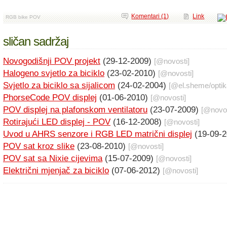
Komentari (1)
Link
RGB bike POV
sličan sadržaj
Novogodišnji POV projekt
(29-12-2009)
[@
novosti
]
Halogeno svjetlo za biciklo
(23-02-2010)
[@
novosti
]
Svjetlo za biciklo sa sijalicom
(24-02-2004)
[@
el.sheme
/
opti
PhorseCode POV displej
(01-06-2010)
[@
novosti
]
POV displej na plafonskom ventilatoru
(23-07-2009)
[@
novo
Rotirajući LED displej - POV
(16-12-2008)
[@
novosti
]
Uvod u AHRS senzore i RGB LED matrični displej
(19-09-
POV sat kroz slike
(23-08-2010)
[@
novosti
]
POV sat sa Nixie cijevima
(15-07-2009)
[@
novosti
]
Električni mjenjač za biciklo
(07-06-2012)
[@
novosti
]