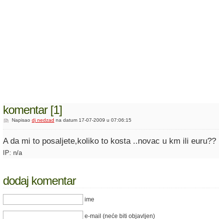
komentar [1]
Napisao
dj nedzad
na datum 17-07-2009 u 07:06:15
A da mi to posaljete,koliko to kosta ..novac u km ili euru??
IP: n/a
dodaj komentar
ime
e-mail (neće biti objavljen)