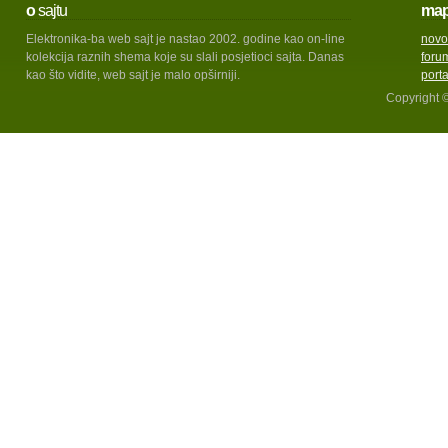
o
sajtu
ma
Elektronika-ba web sajt je nastao 2002. godine kao on-line
novo
kolekcija raznih shema koje su slali posjetioci sajta. Danas
foru
kao što vidite, web sajt je malo opširniji.
port
Copyright 