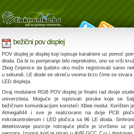
bežični pov displej
MAJ
8
POV displej je displej koji ispisuje karaktere uz pomoć po
dioda. Da bi to pomjeranje bilo neprekidno, ono se vrši k
Zbog činjenice da ljudsko oko može registrovati samo ne
u sekundi, LE diode se okreću veoma brzo čime se stvara a
LED displeja.
Ovaj modularni RGB POV displej je finalni rad dvoje stude
univerziteta. Moguće je ispisivati poruke koje se ša
bežičnom komunikacijom koristeći XBee modul. Korišten je
Atmega644 i sve je realizovano na dvije PCB ploči
mikrokontrolerom i LED pločica sa 96 LE dioda. Sinhron
detektovanje pozicije rotirajuće ploče je izvršeno uz 
senzora. Izvorni kod je pisan u AVR GCC C-u i dostupan