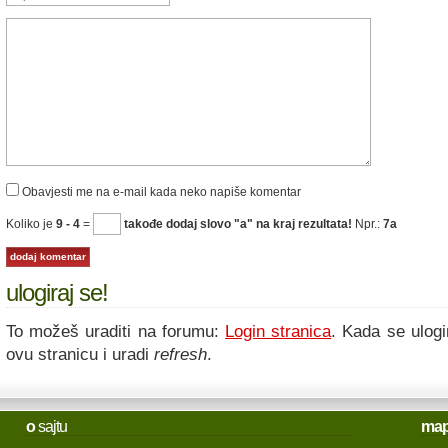
Obavjesti me na e-mail kada neko napiše komentar
Koliko je
9 - 4
=
takođe dodaj slovo "a" na kraj rezultata!
Npr.:
7a
ulogiraj se!
To možeš uraditi na forumu:
Login stranica
. Kada se ulogi
ovu stranicu i uradi
refresh
.
o
sajtu
ma