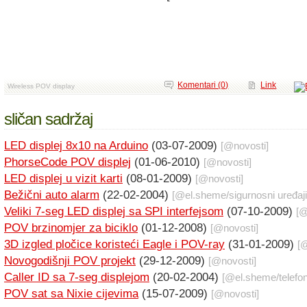
Komentari (0)
Link
Wireless POV display
sličan sadržaj
LED displej 8x10 na Arduino
(03-07-2009)
[@
novosti
]
PhorseCode POV displej
(01-06-2010)
[@
novosti
]
LED displej u vizit karti
(08-01-2009)
[@
novosti
]
Bežični auto alarm
(22-02-2004)
[@
el.sheme
/
sigurnosni uređaji
Veliki 7-seg LED displej sa SPI interfejsom
(07-10-2009)
[
POV brzinomjer za biciklo
(01-12-2008)
[@
novosti
]
3D izgled pločice koristeći Eagle i POV-ray
(31-01-2009)
[
Novogodišnji POV projekt
(29-12-2009)
[@
novosti
]
Caller ID sa 7-seg displejom
(20-02-2004)
[@
el.sheme
/
telefo
POV sat sa Nixie cijevima
(15-07-2009)
[@
novosti
]