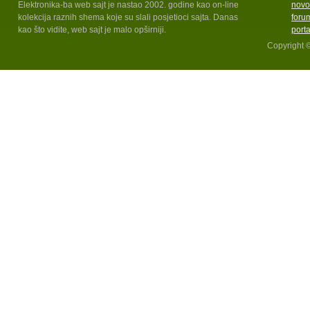
Elektronika-ba web sajt je nastao 2002. godine kao on-line
novo
kolekcija raznih shema koje su slali posjetioci sajta. Danas
foru
kao što vidite, web sajt je malo opširniji.
port
Copyright 