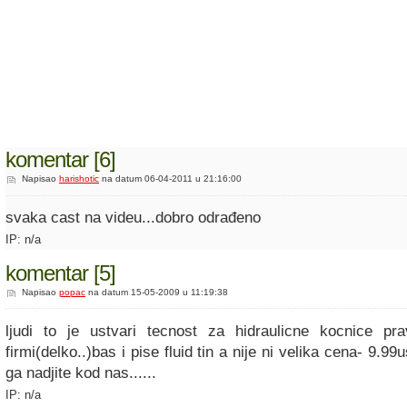
komentar [6]
Napisao
harishotic
na datum 06-04-2011 u 21:16:00
svaka cast na videu...dobro odrađeno
IP: n/a
komentar [5]
Napisao
popac
na datum 15-05-2009 u 11:19:38
ljudi to je ustvari tecnost za hidraulicne kocnice pra
firmi(delko..)bas i pise fluid tin a nije ni velika cena- 9.9
ga nadjite kod nas......
IP: n/a