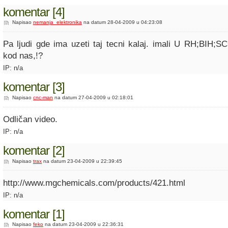
komentar [4]
Napisao
nemanja_elektronika
na datum 28-04-2009 u 04:23:08
Pa ljudi gde ima uzeti taj tecni kalaj. imali U RH;BIH;SC
kod nas,!?
IP: n/a
komentar [3]
Napisao
cnc-man
na datum 27-04-2009 u 02:18:01
Odličan video.
IP: n/a
komentar [2]
Napisao
trax
na datum 23-04-2009 u 22:39:45
http://www.mgchemicals.com/products/421.html
IP: n/a
komentar [1]
Napisao
feko
na datum 23-04-2009 u 22:36:31