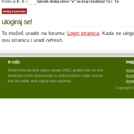
Koliko je
8 - 2
=
takođe dodaj slovo "a" na kraj rezultata!
Npr.:
7a
ulogiraj se!
To možeš uraditi na forumu:
Login stranica
. Kada se ulogi
ovu stranicu i uradi
refresh
.
o
sajtu
ma
Elektronika-ba web sajt je nastao 2002. godine kao on-line
novo
kolekcija raznih shema koje su slali posjetioci sajta. Danas
foru
kao što vidite, web sajt je malo opširniji.
port
Copyright 