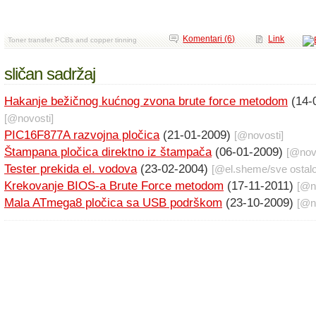
Komentari (6)
Link
Toner transfer PCBs and copper tinning
sličan sadržaj
Hakanje bežičnog kućnog zvona brute force metodom
(14-
[@
novosti
]
PIC16F877A razvojna pločica
(21-01-2009)
[@
novosti
]
Štampana pločica direktno iz štampača
(06-01-2009)
[@
nov
Tester prekida el. vodova
(23-02-2004)
[@
el.sheme
/
sve ostal
Krekovanje BIOS-a Brute Force metodom
(17-11-2011)
[@
n
Mala ATmega8 pločica sa USB podrškom
(23-10-2009)
[@
n