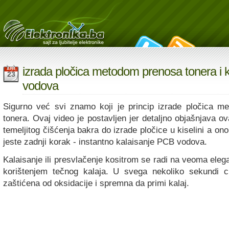
izrada pločica metodom prenosa tonera i k
APR
23
vodova
Sigurno već svi znamo koji je princip izrade pločica m
tonera. Ovaj video je postavljen jer detaljno objašnjava o
temeljitog čišćenja bakra do izrade pločice u kiselini a on
jeste zadnji korak - instantno kalaisanje PCB vodova.
Kalaisanje ili presvlačenje kositrom se radi na veoma elega
korištenjem tečnog kalaja. U svega nekoliko sekundi ci
zaštićena od oksidacije i spremna da primi kalaj.