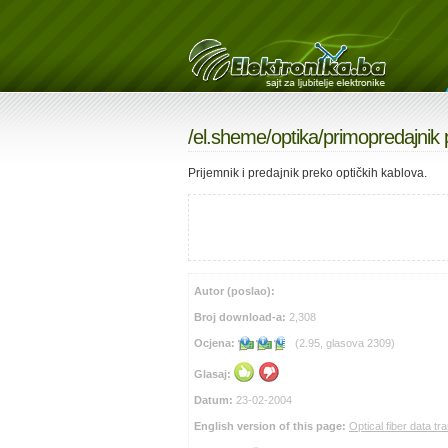
/
el.sheme
/
optika
/primopredajnik 
Prijemnik i predajnik preko optičkih kablova.
Autor (poslao):
Broj download-a:
2,308
Ocjena:
(2.95, glasova 2309)
Glasaj:
Datum:
23-02-2004
English version of this page:
Optical fiber data tr