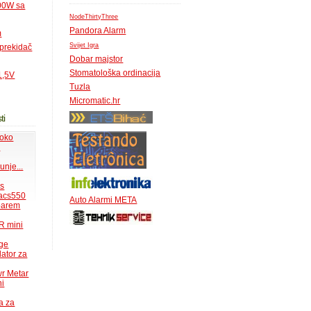
500W sa
NodeThirtyThree
Pandora Alarm
m
Svijet Igra
 prekidač
Dobar majstor
Stomatološka ordinacija
1,5V
Tuzla
Micromatic.hr
ti
 oko
.
unje...
ms
acs550
Auto Alarmi META
 barem
R mini
uge
lator za
wr Metar
ni
a za