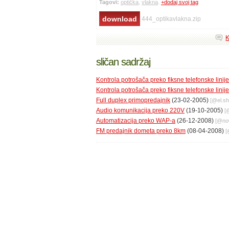
Tagovi:
optička
,
vlakna
.
+dodaj svoj tag
444_optikavlakna.zip
K
sličan sadržaj
Kontrola potrošača preko fiksne telefonske linije
Kontrola potrošača preko fiksne telefonske linij
Full duplex primopredajnik
(23-02-2005)
[@
el.s
Audio komunikacija preko 220V
(19-10-2005)
[
Automatizacija preko WAP-a
(26-12-2008)
[@
no
FM predajnik dometa preko 8km
(08-04-2008)
[