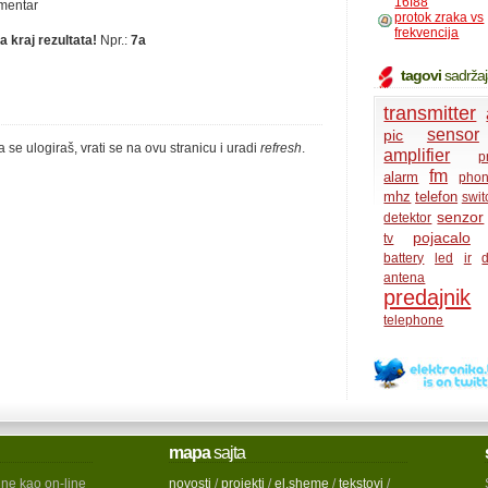
16f88
omentar
protok zraka vs
frekvencija
a kraj rezultata!
Npr.:
7a
tagovi
sadrža
transmitter
sensor
pic
a se ulogiraš, vrati se na ovu stranicu i uradi
refresh
.
amplifier
p
fm
alarm
pho
mhz
telefon
swit
senzor
detektor
pojacalo
tv
battery
led
ir
d
antena
predajnik
telephone
mapa
sajta
ine kao on-line
novosti
/
projekti
/
el.sheme
/
tekstovi
/