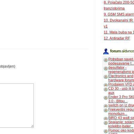
8. Pojačalo 200-
tranzistorima
9. GSM SMS alar
10. Dvokanalni IR
v1
11. Mala buba na 
12. Antiradar RF
forum
aktivnos
Potreban savet
podesavanje t..
objavljen)
desulfator -
regenerativno p
Electronics and
hardware foru
Prodajem VFD 
CD 30 - usb ili
aux
Ender 3 Pro SK
3.0 - Bltou...
switch on iz dr
Frekventni regu
monofazn...
BIRD 43 watt s
Spajanje: solar
kolektor-bater...
Pomoc oko kod