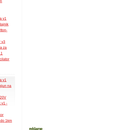
ri
la v1
ajnik
tton-
r v3
ja za
.1
ilator
la v1
pijun na
220V
 v1 -
tor
k do 1km
reklame