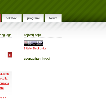
tekstovi
programi
forum
 language
prijatelji
sajta
Bittele Electronics
sponzorirani
linkovi
uktivna
 vozila
 brisača
tare
va sa