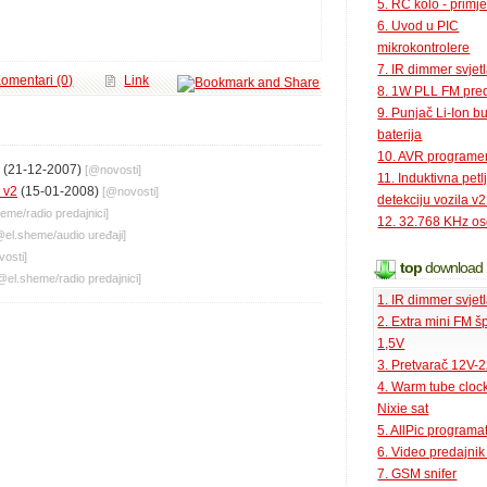
5. RC kolo - primje
6. Uvod u PIC
mikrokontrolere
7. IR dimmer svjet
omentari (0)
Link
8. 1W PLL FM pred
9. Punjač Li-Ion bu
baterija
10. AVR programe
(21-12-2007)
[@
novosti
]
11. Induktivna petl
e v2
(15-01-2008)
[@
novosti
]
detekciju vozila v2
heme
/
radio predajnici
]
12. 32.768 KHz osc
@
el.sheme
/
audio uređaji
]
vosti
]
top
download
@
el.sheme
/
radio predajnici
]
1. IR dimmer svjet
2. Extra mini FM š
1,5V
3. Pretvarač 12V-
4. Warm tube clock
Nixie sat
5. AllPic programa
6. Video predajni
7. GSM snifer