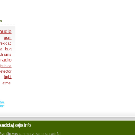
ja
audio
gsm
rekidac
bug
ne
sms
ch
radio
bubica
etector
light
atmel
sadržaj
sajta info
Sve što vas zanima vezano za sadržaj