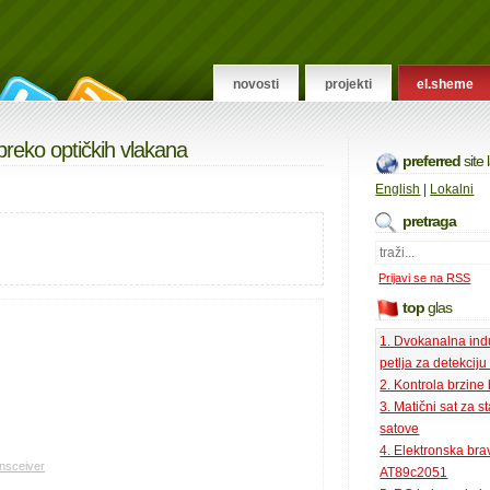
novosti
projekti
el.sheme
preko optičkih vlakana
preferred
site
English
|
Lokalni
pretraga
Prijavi se na RSS
top
glas
1. Dvokanalna ind
petlja za detekciju
2. Kontrola brzine
3. Matični sat za s
satove
4. Elektronska bra
ansceiver
AT89c2051