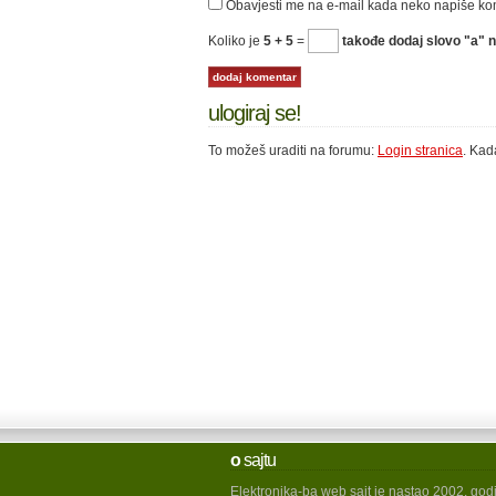
Obavjesti me na e-mail kada neko napiše k
Koliko je
5 + 5
=
takođe dodaj slovo "a" n
ulogiraj se!
To možeš uraditi na forumu:
Login stranica
. Kad
o
sajtu
Elektronika-ba web sajt je nastao 2002. god