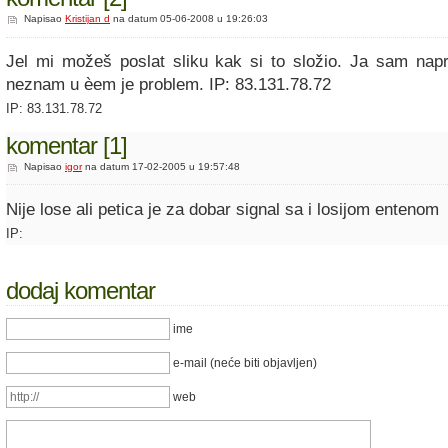
Napisao
Kristijan d
na datum 05-06-2008 u 19:26:03
Jel mi možeš poslat sliku kak si to složio. Ja sam napr
neznam u èem je problem. IP: 83.131.78.72
IP: 83.131.78.72
komentar [1]
Napisao
igor
na datum 17-02-2005 u 19:57:48
Nije lose ali petica je za dobar signal sa i losijom entenom
IP:
dodaj komentar
ime
e-mail (neće biti objavljen)
web