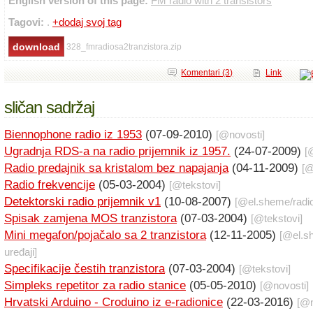
English version of this page:
FM radio with 2 transistors
Tagovi:
.
+dodaj svoj tag
328_fmradiosa2tranzistora.zip
Komentari (3)
Link
sličan sadržaj
Biennophone radio iz 1953
(07-09-2010)
[@
novosti
]
Ugradnja RDS-a na radio prijemnik iz 1957.
(24-07-2009)
[
Radio predajnik sa kristalom bez napajanja
(04-11-2009)
[
Radio frekvencije
(05-03-2004)
[@
tekstovi
]
Detektorski radio prijemnik v1
(10-08-2007)
[@
el.sheme
/
radi
Spisak zamjena MOS tranzistora
(07-03-2004)
[@
tekstovi
]
Mini megafon/pojačalo sa 2 tranzistora
(12-11-2005)
[@
el.
uređaji
]
Specifikacije čestih tranzistora
(07-03-2004)
[@
tekstovi
]
Simpleks repetitor za radio stanice
(05-05-2010)
[@
novosti
]
Hrvatski Arduino - Croduino iz e-radionice
(22-03-2016)
[@