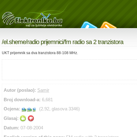
/
el.sheme
/
radio prijemnici
/fm radio sa 2 tranzistora
UKT prijemnik sa dva tranzistora 88-108 MHz.
Autor (poslao):
Samir
Broj download-a:
6,681
Ocjena:
(2.92, glasova 3346)
Glasaj:
Datum:
07-08-2004