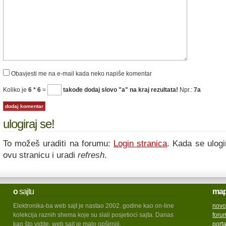
Obavjesti me na e-mail kada neko napiše komentar
Koliko je
6 * 6
=
takođe dodaj slovo "a" na kraj rezultata!
Npr.:
7a
ulogiraj se!
To možeš uraditi na forumu:
Login stranica
. Kada se ulogi
ovu stranicu i uradi
refresh
.
o
sajtu
ma
Elektronika-ba web sajt je nastao 2002. godine kao on-line
novo
kolekcija raznih shema koje su slali posjetioci sajta. Danas
foru
kao što vidite, web sajt je malo opširniji.
port