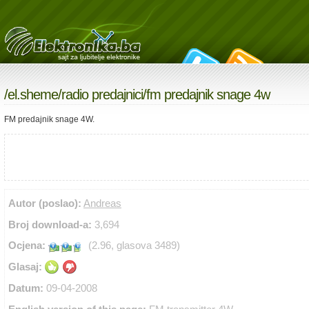
/
el.sheme
/
radio predajnici
/fm predajnik snage 4w
FM predajnik snage 4W.
Autor (poslao):
Andreas
Broj download-a:
3,694
Ocjena:
(2.96, glasova 3489)
Glasaj:
Datum:
09-04-2008