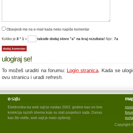
Obavjesti me na e-mail kada neko napiše komentar
Koliko je
8 * 1
=
takođe dodaj slovo "a" na kraj rezultata!
Npr.:
7a
ulogiraj se!
To možeš uraditi na forumu:
Login stranica
. Kada se ulogi
ovu stranicu i uradi
refresh
.
o
sajtu
ma
Elektronika-ba web sajt je nastao 2002. godine kao on-line
novo
kolekcija raznih shema koje su slali posjetioci sajta. Danas
foru
kao što vidite, web sajt je malo opširniji.
port
Copyright 