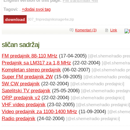
English version of this page:
FM transmitter 4W
Tagovi:
.
+dodaj svoj tag
307_fmpredajniksnage4w.zip
Komentari (3)
Link
sličan sadržaj
FM predajnik 88-110 MHz
(17-04-2005)
[@
el.sheme
/
radio pre
Predajnik sa LM317 za 1,8 MHz
(22-02-2004)
[@
el.sheme
/
ra
Kompletan stereo predajnik
(06-02-2007)
[@
el.sheme
/
radio pr
Super FM predajnik 2W
(15-09-2005)
[@
el.sheme
/
radio predaj
5W CW predajnik
(22-02-2004)
[@
el.sheme
/
radio predajnici
]
Satelitski TV predajnik
(25-05-2006)
[@
el.sheme
/
radio predajn
QRP predajnik v2
(22-02-2004)
[@
el.sheme
/
radio predajnici
]
VHF video predajnik
(23-02-2005)
[@
el.sheme
/
radio predajnici
]
Video predajnik za 1100-1400 MHz
(11-09-2004)
[@
el.shem
Radio predajnik
(24-02-2004)
[@
el.sheme
/
radio predajnici
]