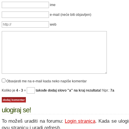
ime
e-mail (neće biti objavljen)
web
Obavjesti me na e-mail kada neko napiše komentar
Koliko je
4 - 3
=
takođe dodaj slovo "a" na kraj rezultata!
Npr.:
7a
ulogiraj se!
To možeš uraditi na forumu:
Login stranica
. Kada se ulogi
ovu stranicu i uradi
refresh
.