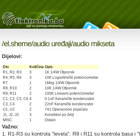
/
el.sheme
/
audio uređaji
/audio mikseta
Dijelovi:
Dio
Količina
Opis
R1, R2, R3
3
1K 1/4W Otpornik
R4, R5, R6
3
10K Logaritmički potenciometar
R7
1
1Meg 1/4W Otpornik
R8, R10
2
10K 1/4W Otpornik
R9, R11
2
100K Linearni potenciometar
C1, C2, C5, C6
4
0.1uF Keramički kondenzator
C3, C4
2
22nF Keramički kondenzator
U1, U2
2
741 Operaciono pojačalo
J1, J2, J3
3
Konektori po želji
MISC
1
Ostalo
Važno:
1. R1-R3 su kontrola "levela". R9 i R11 su kontrola basa i "t