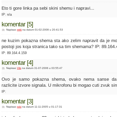
Eto ti gore linka pa sebi skini shemu i napravi...
IP: n/a
komentar [5]
Napisao
mrki
na datum 01-02-2008 u 20:41:53
ne kuzim pokazna shema sta ako zelim napravit da je mogu 
postoji jos koja stranica tako sa tim shemama? IP: 89.164.
IP: 89.164.4.159
komentar [4]
Napisao
Vils
na datum 31-07-2006 u 03:55:47
Ovo je samo pokazna shema, ovako nema sanse da
razlicite izvore signala. U mikrofonu bi mogao cuti zvuk sint
IP:
komentar [3]
Napisao
robi
na datum 11-11-2005 u 01:17:31