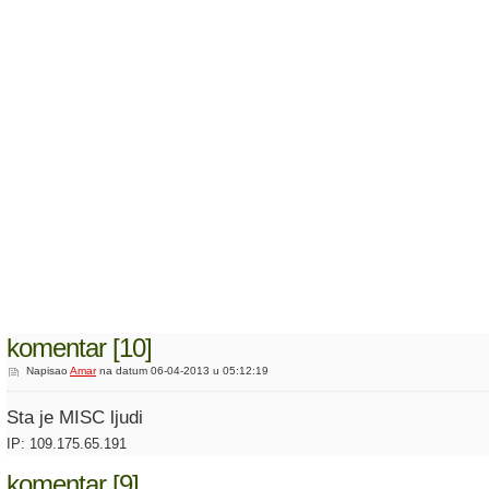
komentar [10]
Napisao
Amar
na datum 06-04-2013 u 05:12:19
Sta je MISC ljudi
IP: 109.175.65.191
komentar [9]