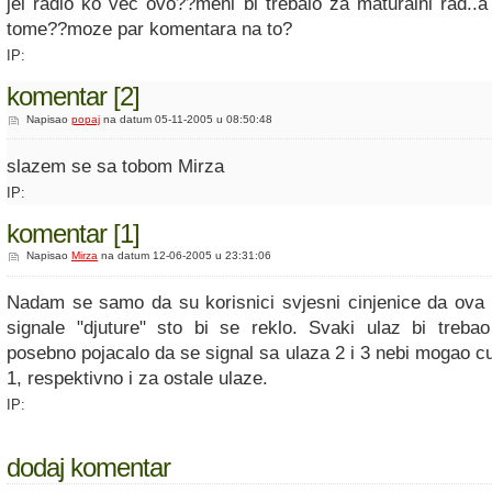
jel radio ko vec ovo??meni bi trebalo za maturalni rad..a
tome??moze par komentara na to?
IP:
komentar [2]
Napisao
popaj
na datum 05-11-2005 u 08:50:48
slazem se sa tobom Mirza
IP:
komentar [1]
Napisao
Mirza
na datum 12-06-2005 u 23:31:06
Nadam se samo da su korisnici svjesni cinjenice da ova
signale "djuture" sto bi se reklo. Svaki ulaz bi treba
posebno pojacalo da se signal sa ulaza 2 i 3 nebi mogao cuti
1, respektivno i za ostale ulaze.
IP:
dodaj komentar