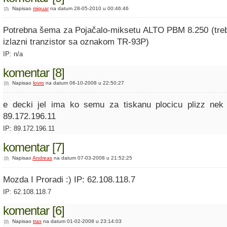
Napisao
miguar
na datum 28-05-2010 u 00:46:46
Potrebna šema za Pojačalo-miksetu ALTO PBM 8.250 (tre
izlazni tranzistor sa oznakom TR-93P)
IP: n/a
komentar [8]
Napisao
lovro
na datum 06-10-2008 u 22:50:27
e decki jel ima ko semu za tiskanu plocicu plizz nek 
89.172.196.11
IP: 89.172.196.11
komentar [7]
Napisao
Andreas
na datum 07-03-2008 u 21:52:25
Mozda I Proradi :) IP: 62.108.118.7
IP: 62.108.118.7
komentar [6]
Napisao
trax
na datum 01-02-2008 u 23:14:03