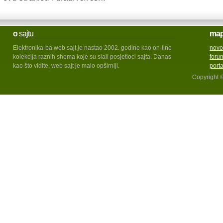
o
sajtu
ma
Elektronika-ba web sajt je nastao 2002. godine kao on-line
novo
kolekcija raznih shema koje su slali posjetioci sajta. Danas
foru
kao što vidite, web sajt je malo opširniji.
port
Copyright 