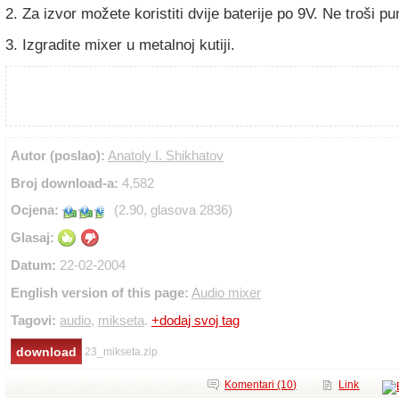
2. Za izvor možete koristiti dvije baterije po 9V. Ne troši pu
3. Izgradite mixer u metalnoj kutiji.
Autor (poslao):
Anatoly I. Shikhatov
Broj download-a:
4,582
Ocjena:
(2.90, glasova 2836)
Glasaj:
Datum:
22-02-2004
English version of this page:
Audio mixer
Tagovi:
audio
,
mikseta
.
+dodaj svoj tag
23_mikseta.zip
Komentari (10)
Link