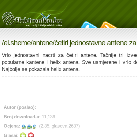
/
el.sheme
/
antene
/četiri jednostavne antene za
Vrlo jednostavni nacrti za četiri antene. Tačnije tri iz
popularne kantene i helix antena. Sve usmjerene i vrlo d
Najbolje se pokazala helix antena.
Autor (poslao):
Broj download-a:
11,136
Ocjena:
(2.85, glasova 2687)
Glasaj: