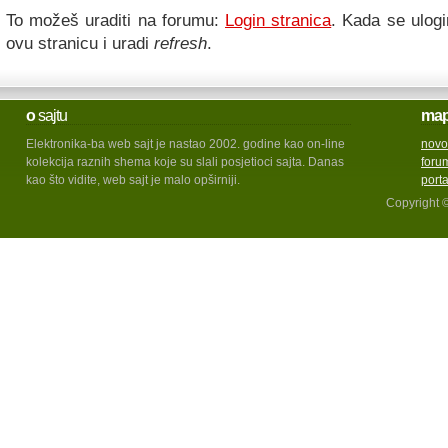
To možeš uraditi na forumu:
Login stranica
. Kada se ulogi
ovu stranicu i uradi
refresh
.
o
sajtu
ma
Elektronika-ba web sajt je nastao 2002. godine kao on-line
novo
kolekcija raznih shema koje su slali posjetioci sajta. Danas
foru
kao što vidite, web sajt je malo opširniji.
port
Copyright 