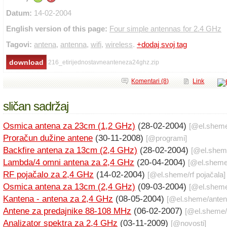
Datum:
14-02-2004
English version of this page:
Four simple antennas for 2.4 GHz
Tagovi:
antena
,
antenna
,
wifi
,
wireless
.
+dodaj svoj tag
216_etirijednostavneanteneza24ghz.zip
Komentari (8)
Link
sličan sadržaj
Osmica antena za 23cm (1,2 GHz)
(28-02-2004)
[@
el.shem
Proračun dužine antene
(30-11-2008)
[@
programi
]
Backfire antena za 13cm (2,4 GHz)
(28-02-2004)
[@
el.she
Lambda/4 omni antena za 2,4 GHz
(20-04-2004)
[@
el.shem
RF pojačalo za 2,4 GHz
(14-02-2004)
[@
el.sheme
/
rf pojačala
]
Osmica antena za 13cm (2,4 GHz)
(09-03-2004)
[@
el.shem
Kantena - antena za 2,4 GHz
(08-05-2004)
[@
el.sheme
/
ante
Antene za predajnike 88-108 MHz
(06-02-2007)
[@
el.sheme
/
Analizator spektra za 2,4 GHz
(03-11-2009)
[@
novosti
]