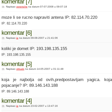
komentar [7]
Napisao
veremche
na datum 07-07-2008 u 09:07:18
moze li se rucno napraviti antena IP: 82.114.70.220
IP: 82.114.70.220
komentar [6]
Napisao
ja
na datum 09-08-2007 u 21:41:06
koliki je domet IP: 193.198.135.155
IP: 193.198.135.155
komentar [5]
Napisao
virtualx
na datum 14-05-2007 u 01:11:48
koja je najbolja od ovih,predpostavljam yagica. ko
pojacanje? IP: 89.146.143.188
IP: 89.146.143.188
komentar [4]
Napisao
ja
na datum 23-02-2007 u 13:47:16