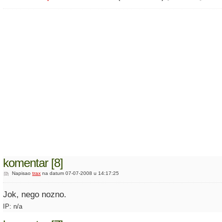
komentar [8]
Napisao
trax
na datum 07-07-2008 u 14:17:25
Jok, nego nozno.
IP: n/a