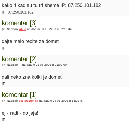
kako 4 kad su tu tri sheme IP: 87.250.101.182
IP: 87.250.101.182
komentar [3]
Napisao
labud
na datum 26-12-2006 u 22:58:34
dajte malo recite za domet
IP:
komentar [2]
Napisao
!!!
na datum 01-08-2006 u 01:02:00
dali neko zna kolki je domet
IP:
komentar [1]
Napisao
aco srebrenica
na datum 04-03-2006 u 13:37:57
ej - radi - do jaja!
IP: