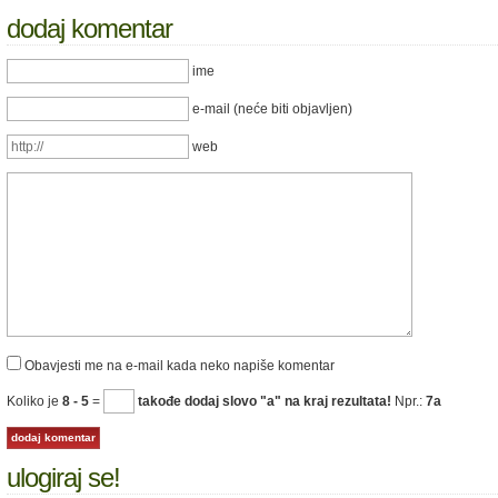
dodaj komentar
ime
e-mail (neće biti objavljen)
web
Obavjesti me na e-mail kada neko napiše komentar
Koliko je
8 - 5
=
takođe dodaj slovo "a" na kraj rezultata!
Npr.:
7a
ulogiraj se!