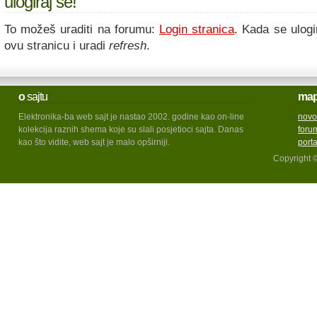
ulogiraj se!
To možeš uraditi na forumu:
Login stranica
. Kada se ulogi
ovu stranicu i uradi
refresh
.
o
sajtu
ma
Elektronika-ba web sajt je nastao 2002. godine kao on-line
novo
kolekcija raznih shema koje su slali posjetioci sajta. Danas
foru
kao što vidite, web sajt je malo opširniji.
port
Copyright 