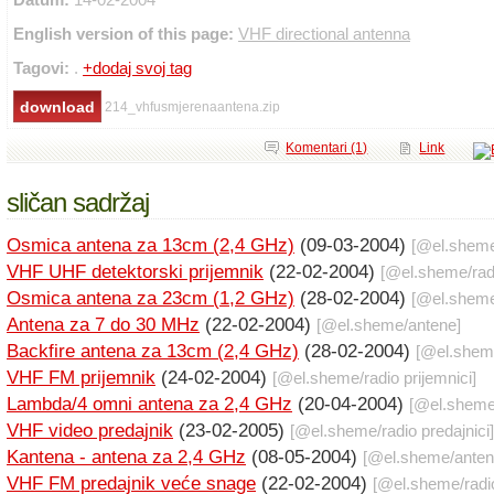
English version of this page:
VHF directional antenna
Tagovi:
.
+dodaj svoj tag
214_vhfusmjerenaantena.zip
Komentari (1)
Link
sličan sadržaj
Osmica antena za 13cm (2,4 GHz)
(09-03-2004)
[@
el.shem
VHF UHF detektorski prijemnik
(22-02-2004)
[@
el.sheme
/
rad
Osmica antena za 23cm (1,2 GHz)
(28-02-2004)
[@
el.shem
Antena za 7 do 30 MHz
(22-02-2004)
[@
el.sheme
/
antene
]
Backfire antena za 13cm (2,4 GHz)
(28-02-2004)
[@
el.she
VHF FM prijemnik
(24-02-2004)
[@
el.sheme
/
radio prijemnici
]
Lambda/4 omni antena za 2,4 GHz
(20-04-2004)
[@
el.shem
VHF video predajnik
(23-02-2005)
[@
el.sheme
/
radio predajnici
]
Kantena - antena za 2,4 GHz
(08-05-2004)
[@
el.sheme
/
ante
VHF FM predajnik veće snage
(22-02-2004)
[@
el.sheme
/
radi