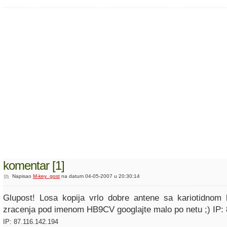
komentar [1]
Napisao
M-key_gost
na datum 04-05-2007 u 20:30:14
Glupost! Losa kopija vrlo dobre antene sa kariotidnom 
zracenja pod imenom HB9CV googlajte malo po netu ;) IP:
IP: 87.116.142.194