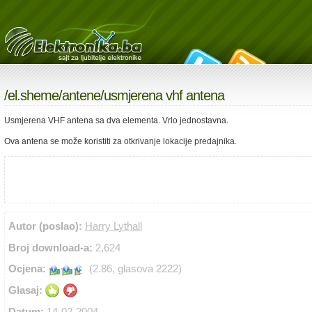
/
el.sheme
/
antene
/usmjerena vhf antena
Usmjerena VHF antena sa dva elementa. Vrlo jednostavna.
Ova antena se može koristiti za otkrivanje lokacije predajnika.
Autor (poslao):
Harry Lythall
Broj download-a:
2,624
Ocjena:
(2.86, glasova 2222)
Glasaj:
Datum:
14-02-2004