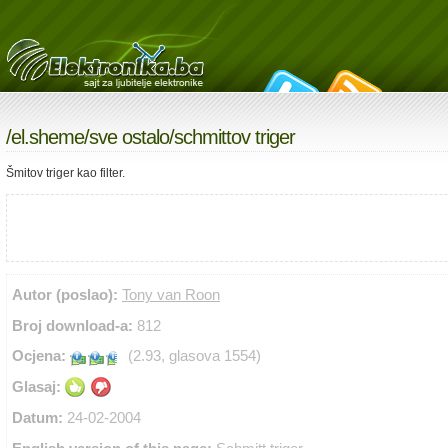
/
el.sheme
/
sve ostalo
/schmittov triger
Šmitov triger kao filter.
Autor (poslao):
Tony van Roon
Broj download-a:
812
Ocjena:
(2.93, glasova 1554)
Glasaj:
Datum:
24-02-2004