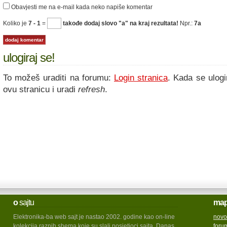
Obavjesti me na e-mail kada neko napiše komentar
Koliko je
7 - 1
=
takođe dodaj slovo "a" na kraj rezultata!
Npr.:
7a
ulogiraj se!
To možeš uraditi na forumu:
Login stranica
. Kada se ulogi
ovu stranicu i uradi
refresh
.
o
sajtu
ma
Elektronika-ba web sajt je nastao 2002. godine kao on-line
novo
kolekcija raznih shema koje su slali posjetioci sajta. Danas
foru