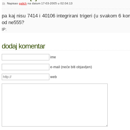
Napisao
galich
na datum 17-03-2005 u 02:04:13
pa kaj nisu 7414 i 40106 integrirani trigeri (u svakom 6 k
od ne555?
IP:
dodaj komentar
ime
e-mail (neće biti objavljen)
web