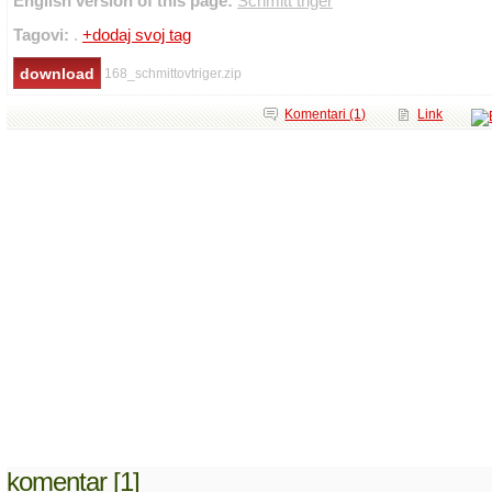
English version of this page:
Schmitt triger
Tagovi:
.
+dodaj svoj tag
168_schmittovtriger.zip
Komentari (1)
Link
komentar [1]