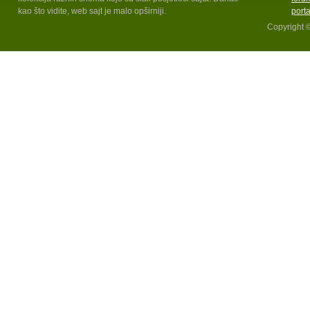
kao što vidite, web sajt je malo opširniji.
port
Copyright 