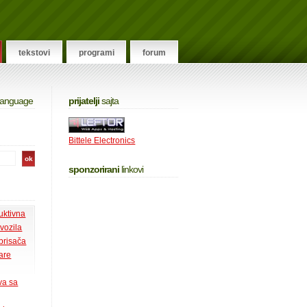
tekstovi
programi
forum
 language
prijatelji
sajta
Bittele Electronics
sponzorirani
linkovi
uktivna
 vozila
 brisača
tare
va sa