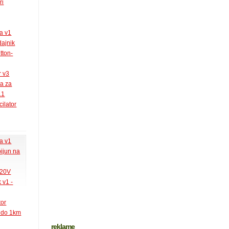
ri
la v1
ajnik
tton-
r v3
ja za
.1
ilator
la v1
pijun na
220V
 v1 -
tor
k do 1km
reklame