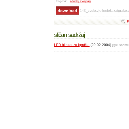
Tagovi:
.
+dodaj svoj tag
143_zvuksvjetloefektizaigrake.
K
sličan sadržaj
LED blinker za igračke
(20-02-2004)
[@
el.sheme