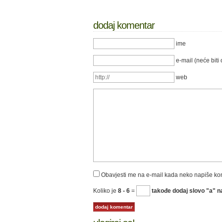
dodaj komentar
ime
e-mail (neće biti 
web
Obavjesti me na e-mail kada neko napiše k
Koliko je
8 - 6
=
takođe dodaj slovo "a" na