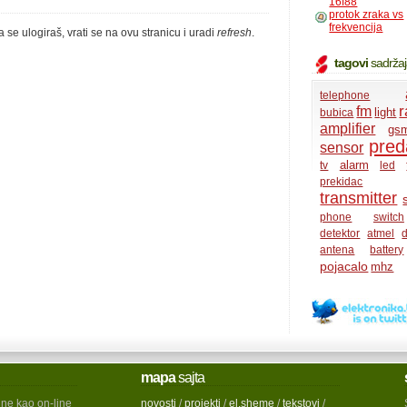
16f88
protok zraka vs
frekvencija
a se ulogiraš, vrati se na ovu stranicu i uradi
refresh
.
tagovi
sadrža
telephone
r
fm
light
bubica
amplifier
gs
pred
sensor
alarm
tv
led
prekidac
transmitter
phone
switch
detektor
atmel
d
antena
battery
pojacalo
mhz
mapa
sajta
ine kao on-line
novosti
/
projekti
/
el.sheme
/
tekstovi
/