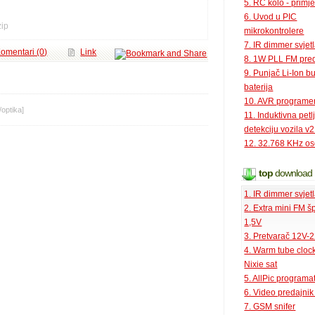
5. RC kolo - primje
6. Uvod u PIC
zip
mikrokontrolere
7. IR dimmer svjet
omentari (0)
Link
8. 1W PLL FM pred
9. Punjač Li-Ion bu
baterija
10. AVR programe
/
optika
]
11. Induktivna petl
detekciju vozila v2
12. 32.768 KHz osc
top
download
1. IR dimmer svjet
2. Extra mini FM š
1,5V
3. Pretvarač 12V-
4. Warm tube clock
Nixie sat
5. AllPic programa
6. Video predajni
7. GSM snifer