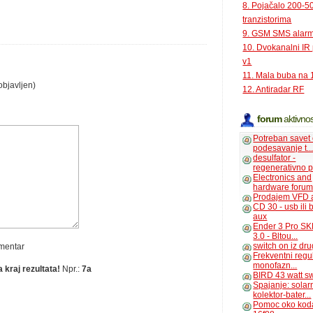
8. Pojačalo 200-
tranzistorima
9. GSM SMS alar
10. Dvokanalni IR
v1
11. Mala buba na 
objavljen)
12. Antiradar RF
forum
aktivnos
Potreban savet
podesavanje t..
desulfator -
regenerativno p
Electronics and
hardware foru
Prodajem VFD 
CD 30 - usb ili
aux
Ender 3 Pro SK
3.0 - Bltou...
switch on iz dr
omentar
Frekventni regu
monofazn...
 kraj rezultata!
Npr.:
7a
BIRD 43 watt s
Spajanje: solar
kolektor-bater...
Pomoc oko kod