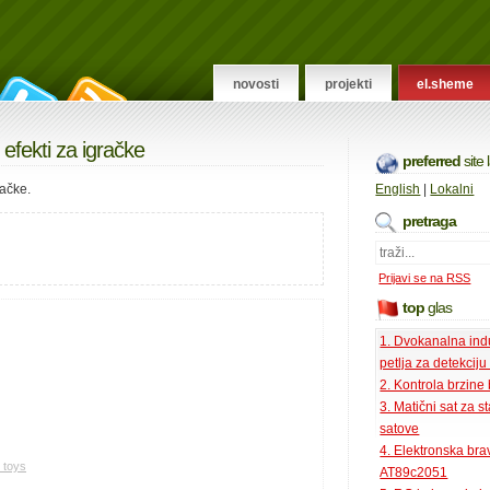
novosti
projekti
el.sheme
 efekti za igračke
preferred
site
račke.
English
|
Lokalni
pretraga
Prijavi se na RSS
top
glas
1. Dvokanalna ind
petlja za detekciju
2. Kontrola brzine
3. Matični sat za s
satove
4. Elektronska bra
r toys
AT89c2051