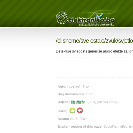
/
el.sheme
/
sve ostalo
/zvuk/svjetlo
Detektuje svjetlost i generiše audio efekte za ig
Autor (poslao):
Trax
Broj download-a:
1,951
Ocjena:
(2.94, glasova 2555)
Glasaj:
Datum:
23-02-2004
English version of this page:
Sound/light effect fo