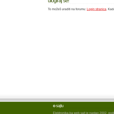
ulogiraj se!
To možeš uraditi na forumu:
Login stranica
. Kad
o
sajtu
Elektronika-ba web sajt je nastao 2002. god