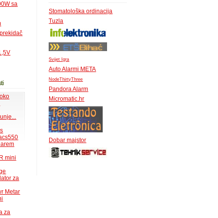
500W sa
Stomatološka ordinacija
Tuzla
m
 prekidač
1,5V
Svijet Igra
Auto Alarmi META
NodeThirtyThree
ti
Pandora Alarm
 oko
Micromatic.hr
.
unje...
ms
acs550
Dobar majstor
 barem
R mini
uge
lator za
wr Metar
ni
a za