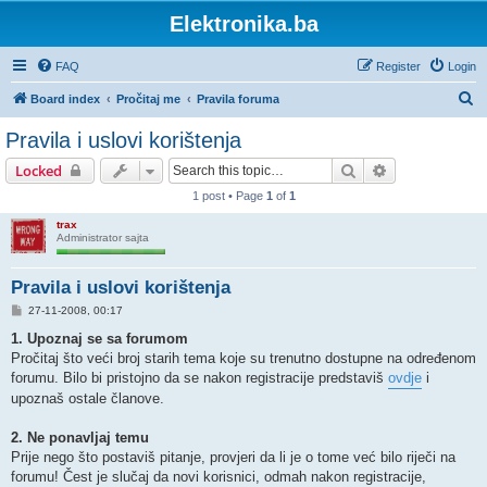
Elektronika.ba
FAQ
Register
Login
S
Board index
Pročitaj me
Pravila foruma
e
Pravila i uslovi korištenja
a
Search
Advanced sear
Locked
r
1 post • Page
1
of
1
c
trax
h
Administrator sajta
Pravila i uslovi korištenja
P
27-11-2008, 00:17
o
s
1. Upoznaj se sa forumom
t
Pročitaj što veći broj starih tema koje su trenutno dostupne na određenom
forumu. Bilo bi pristojno da se nakon registracije predstaviš
ovdje
i
upoznaš ostale članove.
2. Ne ponavljaj temu
Prije nego što postaviš pitanje, provjeri da li je o tome već bilo riječi na
forumu! Čest je slučaj da novi korisnici, odmah nakon registracije,