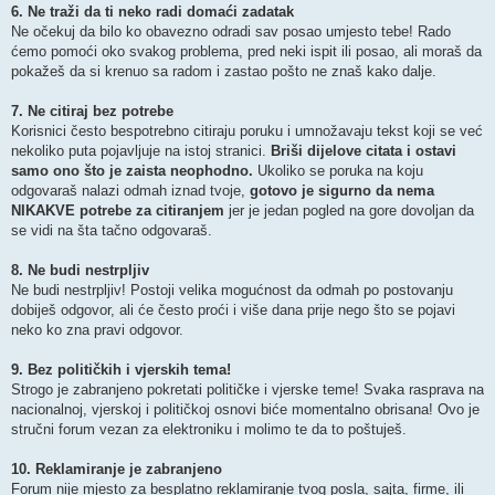
6. Ne traži da ti neko radi domaći zadatak
Ne očekuj da bilo ko obavezno odradi sav posao umjesto tebe! Rado
ćemo pomoći oko svakog problema, pred neki ispit ili posao, ali moraš da
pokažeš da si krenuo sa radom i zastao pošto ne znaš kako dalje.
7. Ne citiraj bez potrebe
Korisnici često bespotrebno citiraju poruku i umnožavaju tekst koji se već
nekoliko puta pojavljuje na istoj stranici.
Briši dijelove citata i ostavi
samo ono što je zaista neophodno.
Ukoliko se poruka na koju
odgovaraš nalazi odmah iznad tvoje,
gotovo je sigurno da nema
NIKAKVE potrebe za citiranjem
jer je jedan pogled na gore dovoljan da
se vidi na šta tačno odgovaraš.
8. Ne budi nestrpljiv
Ne budi nestrpljiv! Postoji velika mogućnost da odmah po postovanju
dobiješ odgovor, ali će često proći i više dana prije nego što se pojavi
neko ko zna pravi odgovor.
9. Bez političkih i vjerskih tema!
Strogo je zabranjeno pokretati političke i vjerske teme! Svaka rasprava na
nacionalnoj, vjerskoj i političkoj osnovi biće momentalno obrisana! Ovo je
stručni forum vezan za elektroniku i molimo te da to poštuješ.
10. Reklamiranje je zabranjeno
Forum nije mjesto za besplatno reklamiranje tvog posla, sajta, firme, ili