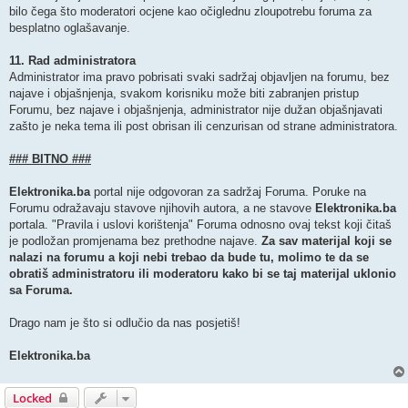
bilo čega što moderatori ocjene kao očiglednu zloupotrebu foruma za
besplatno oglašavanje.
11. Rad administratora
Administrator ima pravo pobrisati svaki sadržaj objavljen na forumu, bez
najave i objašnjenja, svakom korisniku može biti zabranjen pristup
Forumu, bez najave i objašnjenja, administrator nije dužan objašnjavati
zašto je neka tema ili post obrisan ili cenzurisan od strane administratora.
### BITNO ###
Elektronika.ba
portal nije odgovoran za sadržaj Foruma. Poruke na
Forumu odražavaju stavove njihovih autora, a ne stavove
Elektronika.ba
portala. "Pravila i uslovi korištenja" Foruma odnosno ovaj tekst koji čitaš
je podložan promjenama bez prethodne najave.
Za sav materijal koji se
nalazi na forumu a koji nebi trebao da bude tu, molimo te da se
obratiš administratoru ili moderatoru kako bi se taj materijal uklonio
sa Foruma.
Drago nam je što si odlučio da nas posjetiš!
Elektronika.ba
Locked