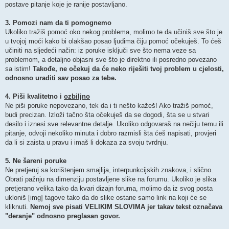
postave pitanje koje je ranije postavljano.
3. Pomozi nam da ti pomognemo
Ukoliko tražiš pomoć oko nekog problema, molimo te da učiniš sve što je
u tvojoj moći kako bi olakšao posao ljudima čiju pomoć očekuješ. To ćeš
učiniti na sljedeći način: iz poruke isključi sve što nema veze sa
problemom, a detaljno objasni sve što je direktno ili posredno povezano
sa istim!
Takođe, ne očekuj da će neko riješiti tvoj problem u cjelosti,
odnosno uraditi sav posao za tebe.
4. Piši kvalitetno i
ozbiljno
Ne piši poruke nepovezano, tek da i ti nešto kažeš! Ako tražiš pomoć,
budi precizan. Izloži tačno šta očekuješ da se dogodi, šta se u stvari
desilo i iznesi sve relevantne detalje. Ukoliko odgovaraš na nečiju temu ili
pitanje, odvoji nekoliko minuta i dobro razmisli šta ćeš napisati, provjeri
da li si zaista u pravu i imaš li dokaza za svoju tvrdnju.
5. Ne šareni poruke
Ne pretjeruj sa korištenjem smajlija, interpunkcijskih znakova, i slično.
Obrati pažnju na dimenziju postavljene slike na forumu. Ukoliko je slika
pretjerano velika tako da kvari dizajn foruma, molimo da iz svog posta
ukloniš [img] tagove tako da do slike ostane samo link na koji će se
kliknuti.
Nemoj sve pisati VELIKIM SLOVIMA jer takav tekst označava
"deranje" odnosno preglasan govor.