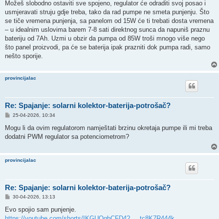
Možeš slobodno ostaviti sve spojeno, regulator će odraditi svoj posao i
usmjeravati struju gdje treba, tako da rad pumpe ne smeta punjenju. Što
se tiče vremena punjenja, sa panelom od 15W će ti trebati dosta vremena
– u idealnim uslovima barem 7-8 sati direktnog sunca da napuniš praznu
bateriju od 7Ah. Uzmi u obzir da pumpa od 85W troši mnogo više nego
što panel proizvodi, pa će se baterija ipak prazniti dok pumpa radi, samo
nešto sporije.
provincijalac
Re: Spajanje: solarni kolektor-baterija-potrošač?
P
25-04-2026, 10:34
o
s
Mogu li da ovim regulatorom namještati brzinu okretaja pumpe ili mi treba
t
dodatni PWM regulator sa potenciometrom?
provincijalac
Re: Spajanje: solarni kolektor-baterija-potrošač?
P
30-04-2026, 13:13
o
s
Evo spojio sam punjenje.
t
https://youtube.com/shorts/IKGUOgbCFD4? ... tc8K7R444k