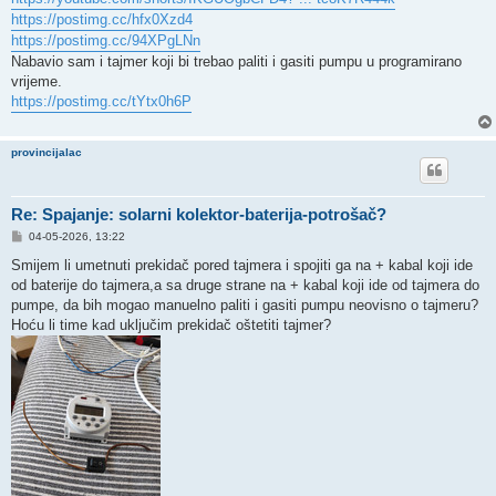
https://postimg.cc/hfx0Xzd4
https://postimg.cc/94XPgLNn
Nabavio sam i tajmer koji bi trebao paliti i gasiti pumpu u programirano
vrijeme.
https://postimg.cc/tYtx0h6P
provincijalac
Re: Spajanje: solarni kolektor-baterija-potrošač?
P
04-05-2026, 13:22
o
s
Smijem li umetnuti prekidač pored tajmera i spojiti ga na + kabal koji ide
t
od baterije do tajmera,a sa druge strane na + kabal koji ide od tajmera do
pumpe, da bih mogao manuelno paliti i gasiti pumpu neovisno o tajmeru?
Hoću li time kad uključim prekidač oštetiti tajmer?