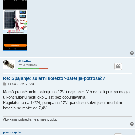
WhiteHead
Pravi forumaš
Re: Spajanje: solarni kolektor-baterija-potrošač?
P
14-04-2026, 20:38
o
s
Moraš pronaći neku bateriju na 12V i najmanje 7Ah da bi ti pumpa mogla
t
u kontinuitetu raditi oko 1 sat bez dopunjavanja.
Regulator je na 12/24, pumpa na 12V, paneli su kakvi jesu, međutim
baterija ne može od 7,4V
Ako kaniš pobijediti, ne smiješ izgubiti
provincijalac