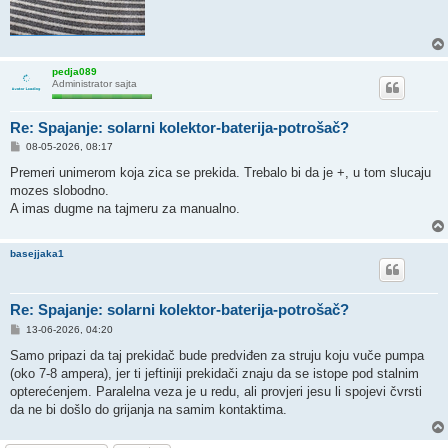
pedja089
Administrator sajta
Re: Spajanje: solarni kolektor-baterija-potrošač?
P
08-05-2026, 08:17
o
s
Premeri unimerom koja zica se prekida. Trebalo bi da je +, u tom slucaju
t
mozes slobodno.
A imas dugme na tajmeru za manualno.
basejjaka1
Re: Spajanje: solarni kolektor-baterija-potrošač?
P
13-06-2026, 04:20
o
s
Samo pripazi da taj prekidač bude predviđen za struju koju vuče pumpa
t
(oko 7-8 ampera), jer ti jeftiniji prekidači znaju da se istope pod stalnim
opterećenjem. Paralelna veza je u redu, ali provjeri jesu li spojevi čvrsti
da ne bi došlo do grijanja na samim kontaktima.