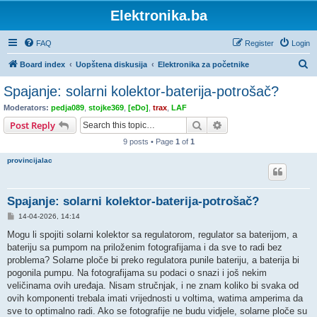
Elektronika.ba
FAQ
Register
Login
S
Board index
Uopštena diskusija
Elektronika za početnike
e
Spajanje: solarni kolektor-baterija-potrošač?
a
Moderators:
pedja089
,
stojke369
,
[eDo]
,
trax
,
LAF
r
Search
Advanced search
Post Reply
c
9 posts • Page
1
of
1
h
provincijalac
Spajanje: solarni kolektor-baterija-potrošač?
P
14-04-2026, 14:14
o
s
Mogu li spojiti solarni kolektor sa regulatorom, regulator sa baterijom, a
t
bateriju sa pumpom na priloženim fotografijama i da sve to radi bez
problema? Solarne ploče bi preko regulatora punile bateriju, a baterija bi
pogonila pumpu. Na fotografijama su podaci o snazi i još nekim
veličinama ovih uređaja. Nisam stručnjak, i ne znam koliko bi svaka od
ovih komponenti trebala imati vrijednosti u voltima, watima amperima da
sve to optimalno radi. Ako se fotografije ne budu vidjele, solarne ploče su