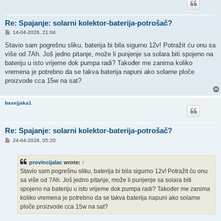
Re: Spajanje: solarni kolektor-baterija-potrošač?
P
14-04-2026, 21:04
o
s
Stavio sam pogrešnu sliku, baterija bi bila sigurno 12v! Potražit ću onu sa
t
više od 7Ah. Još jedno pitanje, može li punjenje sa solara biti spojeno na
bateriju u isto vrijeme dok pumpa radi? Također me zanima koliko
vremena je potrebno da se takva baterija napuni ako solarne ploče
proizvode cca 15w na sat?
basejjaka1
Re: Spajanje: solarni kolektor-baterija-potrošač?
P
24-04-2026, 05:20
o
s
t
provincijalac
wrote:
↑
Stavio sam pogrešnu sliku, baterija bi bila sigurno 12v! Potražit ću onu
sa više od 7Ah. Još jedno pitanje, može li punjenje sa solara biti
spojeno na bateriju u isto vrijeme dok pumpa radi? Također me zanima
koliko vremena je potrebno da se takva baterija napuni ako solarne
ploče proizvode cca 15w na sat?