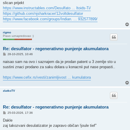
s
slican prijekt
t
https://www.instructables.com/Desulfato ... ltoids-Ti/
https://github.com/njsharkracer/12voltdesulfator
https://www.facebook.com/groups/Indian. ... 932577899/
rigmo
Pravo uznapredovao :)
Re: desulfator - regenerativno punjenje akumulatora
P
28-10-2025, 10:46
o
s
naisao sam na ovo i saznajem da je prodan patent u 3 zemlje sto u
t
sustini znaci prodano za saku dolara u konacnii put nase propasti..
https://www.cefix.rs/vesti/zanimljivost ... kumulatora
zlatkoTV
Re: desulfator - regenerativno punjenje akumulatora
P
25-03-2026, 17:36
o
s
Dakle
t
zaj takozvani desulatizator je zapravo običan !joule tief"