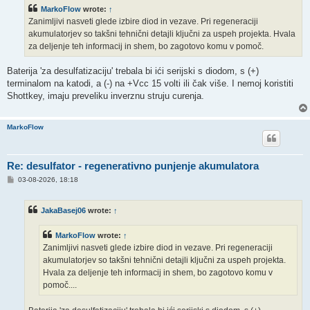
t
MarkoFlow
wrote:
↑
Zanimljivi nasveti glede izbire diod in vezave. Pri regeneraciji
akumulatorjev so takšni tehnični detajli ključni za uspeh projekta. Hvala
za deljenje teh informacij in shem, bo zagotovo komu v pomoč.
Baterija 'za desulfatizaciju' trebala bi ići serijski s diodom, s (+)
terminalom na katodi, a (-) na +Vcc 15 volti ili čak više. I nemoj koristiti
Shottkey, imaju preveliku inverznu struju curenja.
MarkoFlow
Re: desulfator - regenerativno punjenje akumulatora
P
03-08-2026, 18:18
o
s
t
JakaBasej06
wrote:
↑
MarkoFlow
wrote:
↑
Zanimljivi nasveti glede izbire diod in vezave. Pri regeneraciji
akumulatorjev so takšni tehnični detajli ključni za uspeh projekta.
Hvala za deljenje teh informacij in shem, bo zagotovo komu v
pomoč....