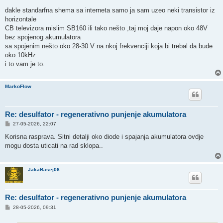
dakle standarfna shema sa interneta samo ja sam uzeo neki transistor iz
horizontale
CB televizora mislim SB160 ili tako nešto ,taj moj daje napon oko 48V
bez spojenog akumulatora
sa spojenim nešto oko 28-30 V na nkoj frekvenciji koja bi trebal da bude
oko 10kHz
i to vam je to.
MarkoFlow
Re: desulfator - regenerativno punjenje akumulatora
P
27-05-2026, 22:07
o
s
Korisna rasprava. Sitni detalji oko diode i spajanja akumulatora ovdje
t
mogu dosta uticati na rad sklopa..
JakaBasej06
Re: desulfator - regenerativno punjenje akumulatora
P
28-05-2026, 09:31
o
s