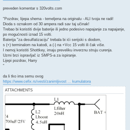
preveden komentar s 320volts.com
"Pozdrav, lijepa shema - temeljena na originalu - ALI tvoja ne radi!
Dioda s oznakom od 30 ampera radi sav taj učinak!
Trebao bi koristiti dvije baterije ili jedno podesivo napajanje za napajanje,
po mogućnosti iznad 15 volti.
Baterija "za desulfatizaciju" trebala bi ići serijski s diodom,
s (+) terminalom na katodi, a (-) na +Vcc 15 volti ili čak više.
I nemoj koristiti Shottkey, imaju preveliku inverznu struju curenja.
Uzmi brzi ispravljač iz SMPS-a za ispiranje.
Lijepi pozdrav, Harry
"
da li tko ima semu ovog
https://www.cefix.rs/vesti/zanimljivost ... kumulatora
ATTACHMENTS