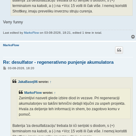
Baterija 'za desulfatizaciju' trebala bi ići serijski s diodom, s (+)
terminalom na katodi, a (-) na +Vcc 15 volti ili čak više. I nemoj koristiti
Shottkey, imaju preveliku inverznu struju curenja.
Verry funny
Last edited by
MarkoFlow
on 03-08-2026, 18:21, edited 1 time in total.
MarkoFlow
Re: desulfator - regenerativno punjenje akumulatora
P
03-08-2026, 18:20
o
s
t
JakaBasej06
wrote:
↑
MarkoFlow
wrote:
↑
Zanimljivi nasveti glede izbire diod in vezave. Pri regeneraciji
akumulatorjev so takšni tehnični detajli ključni za uspeh projekta.
Hvala za deljenje teh informacij in shem, bo zagotovo komu v
pomoč.
Baterija 'za desulfatizaciju' trebala bi ići serijski s diodom, s (+)
terminalom na katodi, a (-) na +Vcc 15 volti ili čak više. I nemoj koristiti