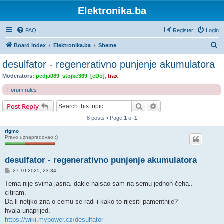
Elektronika.ba
FAQ
Register
Login
S
Board index
Elektronika.ba
Sheme
e
desulfator - regenerativno punjenje akumulatora
a
Moderators:
pedja089
,
stojke369
,
[eDo]
,
trax
r
Forum rules
c
Search
Advanced search
Post Reply
h
8 posts • Page
1
of
1
rigmo
Pravo uznapredovao :)
desulfator - regenerativno punjenje akumulatora
P
27-10-2025, 23:34
o
s
Tema nije svima jasna. dakle naisao sam na semu jednoh čeha..
t
citiram.
Da li netjko zna o cemu se radi i kako to rijesiti pamentnije?
hvala unaprijed.
https://wiki.mypower.cz/desulfator