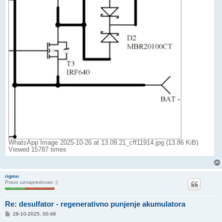
WhatsApp Image 2025-10-26 at 13.09.21_cff11914.jpg (13.86 KiB)
Viewed 15787 times
rigmo
Pravo uznapredovao :)
Re: desulfator - regenerativno punjenje akumulatora
P
28-10-2025, 00:48
o