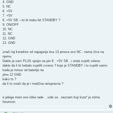
4. GND
5. NC
6. +5V
7. +5V
8. +5V SB ---to bi trebo bit STANDBY ?
9. ON/OFF
10. NC
11. NC
12. GND
13. GND
znači taj konektor od napajanja ima 13 pinova ovo NC - nema žice na
njemu
Dakle ja sam PLUS spojio na pin 8 . +5V SB ..i onda svjetli zeleno
dakle da li bi trebalo svjetlit crveno ? koje je STANDBY i to svjetli samo
kada je minus od baterije na
pinu 12 GND
kako to ?
da li to znači da je i matična neispravna ?
e jebiga meni ove slike rade ...vide se ..neznam koji kura* je stime
forumom