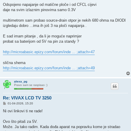
Odspojeno napajanje od matične ploče i od CFCL cijevi
daje na svim izlaznim pinovima samo 0.3V
multimetrom sam probao source-drain otpor je nekih 680 ohma na DIODI
izgledaju dobro ...ima ih još 3 na ploči napajanja .
E sad imam pitanje , da li je moguće naprimjer
probat sa baterijom od 5V na pin za standy ?
http://microabasic.epizy.com/forum/inde ... ;attach=47
slična shema
http://microabasic.epizy.com/forum/inde ... ;attach=49
alexa_pg
Pravo sam se raspisao :)
Re: VIVAX LCD TV 3250
P
01-04-2026, 15:20
o
s
Ni ovi linkovi ti ne rade!
t
Ovo što pitaš za 5V.
Može. Ja tako radim. Kada dođa aparat na popravku kome je stradao