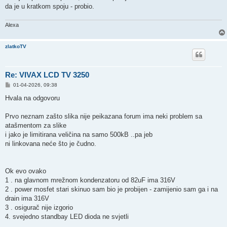
da je u kratkom spoju - probio.
Alexa
zlatkoTV
Re: VIVAX LCD TV 3250
P
01-04-2026, 09:38
o
s
Hvala na odgovoru
t
Prvo neznam zašto slika nije peikazana forum ima neki problem sa
atašmentom za slike
i jako je limitirana veličina na samo 500kB ..pa jeb
ni linkovana neće što je čudno.
Ok evo ovako
1 . na glavnom mrežnom kondenzatoru od 82uF ima 316V
2 . power mosfet stari skinuo sam bio je probijen - zamijenio sam ga i na
drain ima 316V
3 . osigurač nije izgorio
4. svejedno standbay LED dioda ne svjetli