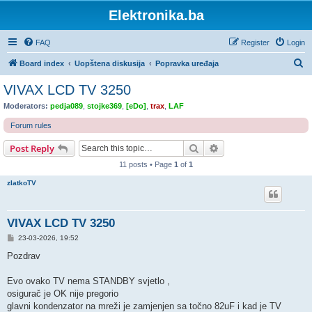
Elektronika.ba
FAQ
Register
Login
S
Board index
Uopštena diskusija
Popravka uređaja
e
VIVAX LCD TV 3250
a
Moderators:
pedja089
,
stojke369
,
[eDo]
,
trax
,
LAF
r
Forum rules
c
Search
Advanced search
Post Reply
h
11 posts • Page
1
of
1
zlatkoTV
VIVAX LCD TV 3250
P
23-03-2026, 19:52
o
s
Pozdrav
t
Evo ovako TV nema STANDBY svjetlo ,
osigurač je OK nije pregorio
glavni kondenzator na mreži je zamjenjen sa točno 82uF i kad je TV