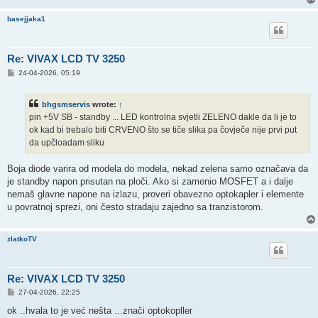
basejjaka1
Re: VIVAX LCD TV 3250
P
24-04-2026, 05:19
o
s
t
bhgsmservis
wrote:
↑
pin +5V SB - standby ... LED kontrolna svjetli ZELENO dakle da li je to
ok kad bi trebalo biti CRVENO što se tiče slika pa čovječe nije prvi put
da upčloadam sliku
Boja diode varira od modela do modela, nekad zelena samo označava da
je standby napon prisutan na ploči. Ako si zamenio MOSFET a i dalje
nemaš glavne napone na izlazu, proveri obavezno optokapler i elemente
u povratnoj sprezi, oni često stradaju zajedno sa tranzistorom.
zlatkoTV
Re: VIVAX LCD TV 3250
P
27-04-2026, 22:25
o
s
ok ..hvala to je već nešta ...znači optokopller
t