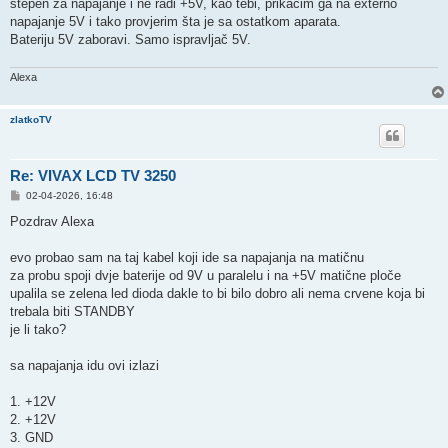
stepen za napajanje i ne radi +5V, kao tebi, prikačim ga na externo
napajanje 5V i tako provjerim šta je sa ostatkom aparata.
Bateriju 5V zaboravi. Samo ispravljač 5V.
Alexa
zlatkoTV
Re: VIVAX LCD TV 3250
P
02-04-2026, 16:48
o
s
Pozdrav Alexa
t
evo probao sam na taj kabel koji ide sa napajanja na matičnu
za probu spoji dvje baterije od 9V u paralelu i na +5V matične ploče
upalila se zelena led dioda dakle to bi bilo dobro ali nema crvene koja bi
trebala biti STANDBY
je li tako?
sa napajanja idu ovi izlazi
1. +12V
2. +12V
3. GND