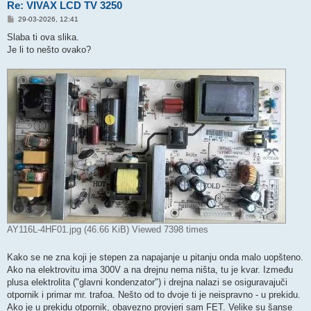
Re: VIVAX LCD TV 3250
P
29-03-2026, 12:41
o
s
Slaba ti ova slika.
t
Je li to nešto ovako?
AY116L-4HF01.jpg (46.66 KiB) Viewed 7398 times
Kako se ne zna koji je stepen za napajanje u pitanju onda malo uopšteno.
Ako na elektrovitu ima 300V a na drejnu nema ništa, tu je kvar. Između
plusa elektrolita ("glavni kondenzator") i drejna nalazi se osiguravajuči
otpornik i primar mr. trafoa. Nešto od to dvoje ti je neispravno - u prekidu.
Ako je u prekidu otpornik, obavezno provjeri sam FET. Velike su šanse