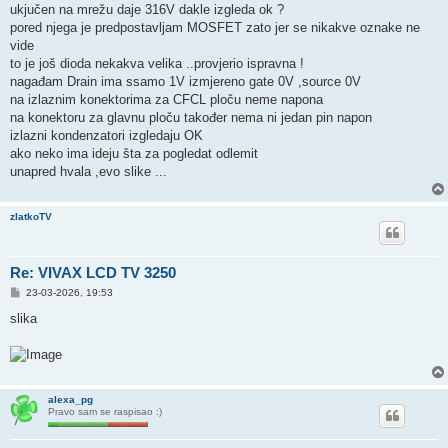
ukjučen na mrežu daje 316V dakle izgleda ok ?
pored njega je predpostavljam MOSFET zato jer se nikakve oznake ne
vide
to je još dioda nekakva velika ..provjerio ispravna !
nagađam Drain ima ssamo 1V izmjereno gate 0V ,source 0V
na izlaznim konektorima za CFCL ploču neme napona
na konektoru za glavnu ploču također nema ni jedan pin napon
izlazni kondenzatori izgledaju OK
ako neko ima ideju šta za pogledat odlemit
unapred hvala ,evo slike ...
zlatkoTV
Re: VIVAX LCD TV 3250
P
23-03-2026, 19:53
o
s
slika
t
alexa_pg
Pravo sam se raspisao :)