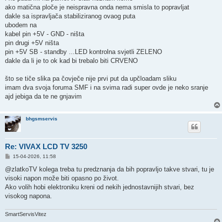
ako matična ploče je neispravna onda nema smisla to popravljat
dakle sa ispravljača stabiliziranog ovaog puta
ubodem na
kabel pin +5V - GND - ništa
pin drugi +5V ništa
pin +5V SB - standby ...LED kontrolna svjetli ZELENO
dakle da li je to ok kad bi trebalo biti CRVENO
što se tiče slika pa čovječe nije prvi put da upčloadam sliku
imam dva svoja foruma SMF i na svima radi super ovde je neko sranje
ajd jebiga da te ne gnjavim
bhgsmservis
Re: VIVAX LCD TV 3250
P
15-04-2026, 11:58
o
s
@zlatkoTV kolega treba tu predznanja da bih popravljo takve stvari, tu je
t
visoki napon može biti opasno po život.
Ako volih hobi elektroniku kreni od nekih jednostavnijih stvari, bez
visokog napona.
SmartServisVitez