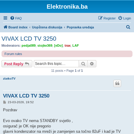
Elektronika.ba
FAQ
Register
Login
S
Board index
Uopštena diskusija
Popravka uređaja
e
VIVAX LCD TV 3250
a
Moderators:
pedja089
,
stojke369
,
[eDo]
,
trax
,
LAF
r
Forum rules
c
Search
Advanced search
Post Reply
h
11 posts • Page
1
of
1
zlatkoTV
VIVAX LCD TV 3250
P
23-03-2026, 19:52
o
s
Pozdrav
t
Evo ovako TV nema STANDBY svjetlo ,
osigurač je OK nije pregorio
glavni kondenzator na mreži je zamjenjen sa točno 82uF i kad je TV