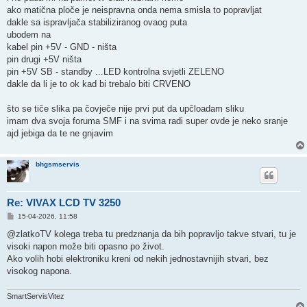
ako matična ploče je neispravna onda nema smisla to popravljat
dakle sa ispravljača stabiliziranog ovaog puta
ubodem na
kabel pin +5V - GND - ništa
pin drugi +5V ništa
pin +5V SB - standby ...LED kontrolna svjetli ZELENO
dakle da li je to ok kad bi trebalo biti CRVENO
što se tiče slika pa čovječe nije prvi put da upčloadam sliku
imam dva svoja foruma SMF i na svima radi super ovde je neko sranje
ajd jebiga da te ne gnjavim
bhgsmservis
Re: VIVAX LCD TV 3250
P
15-04-2026, 11:58
o
s
@zlatkoTV kolega treba tu predznanja da bih popravljo takve stvari, tu je
t
visoki napon može biti opasno po život.
Ako volih hobi elektroniku kreni od nekih jednostavnijih stvari, bez
visokog napona.
SmartServisVitez