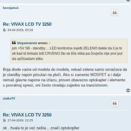
basejjaka1
Re: VIVAX LCD TV 3250
P
24-04-2026, 05:19
o
s
t
bhgsmservis
wrote:
↑
pin +5V SB - standby ... LED kontrolna svjetli ZELENO dakle da li je to
ok kad bi trebalo biti CRVENO što se tiče slika pa čovječe nije prvi put
da upčloadam sliku
Boja diode varira od modela do modela, nekad zelena samo označava da
je standby napon prisutan na ploči. Ako si zamenio MOSFET a i dalje
nemaš glavne napone na izlazu, proveri obavezno optokapler i elemente
u povratnoj sprezi, oni često stradaju zajedno sa tranzistorom.
zlatkoTV
Re: VIVAX LCD TV 3250
P
27-04-2026, 22:25
o
s
ok ..hvala to je već nešta ...znači optokopller
t