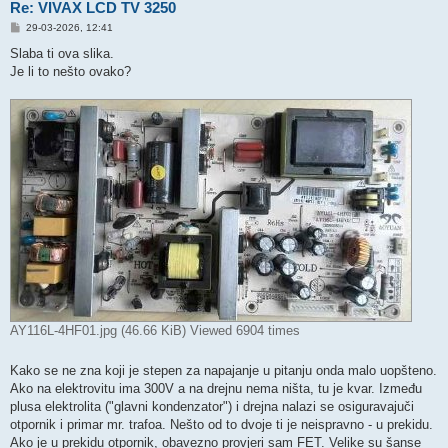
Re: VIVAX LCD TV 3250
P
29-03-2026, 12:41
o
s
Slaba ti ova slika.
t
Je li to nešto ovako?
AY116L-4HF01.jpg (46.66 KiB) Viewed 6904 times
Kako se ne zna koji je stepen za napajanje u pitanju onda malo uopšteno.
Ako na elektrovitu ima 300V a na drejnu nema ništa, tu je kvar. Između
plusa elektrolita ("glavni kondenzator") i drejna nalazi se osiguravajuči
otpornik i primar mr. trafoa. Nešto od to dvoje ti je neispravno - u prekidu.
Ako je u prekidu otpornik, obavezno provjeri sam FET. Velike su šanse