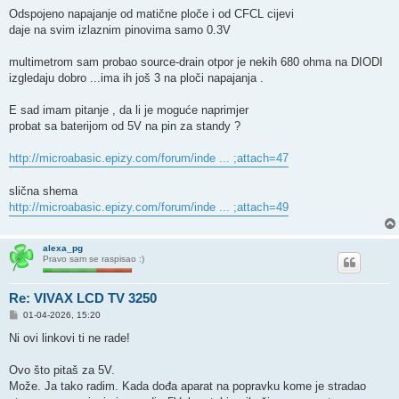
Odspojeno napajanje od matične ploče i od CFCL cijevi
daje na svim izlaznim pinovima samo 0.3V
multimetrom sam probao source-drain otpor je nekih 680 ohma na DIODI
izgledaju dobro ...ima ih još 3 na ploči napajanja .
E sad imam pitanje , da li je moguće naprimjer
probat sa baterijom od 5V na pin za standy ?
http://microabasic.epizy.com/forum/inde ... ;attach=47
slična shema
http://microabasic.epizy.com/forum/inde ... ;attach=49
alexa_pg
Pravo sam se raspisao :)
Re: VIVAX LCD TV 3250
P
01-04-2026, 15:20
o
s
Ni ovi linkovi ti ne rade!
t
Ovo što pitaš za 5V.
Može. Ja tako radim. Kada dođa aparat na popravku kome je stradao