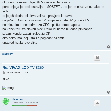
ukjučen na mrežu daje 316V dakle izgleda ok ?
pored njega je predpostavljam MOSFET zato jer se nikakve oznake ne
vide
to je još dioda nekakva velika ..provjerio ispravna !
nagađam Drain ima ssamo 1V izmjereno gate 0V ,source 0V
na izlaznim konektorima za CFCL ploču neme napona
na konektoru za glavnu ploču također nema ni jedan pin napon
izlazni kondenzatori izgledaju OK
ako neko ima ideju šta za pogledat odlemit
unapred hvala ,evo slike ...
zlatkoTV
Re: VIVAX LCD TV 3250
P
23-03-2026, 19:53
o
s
slika
t
alexa_pg
Pravo sam se raspisao :)