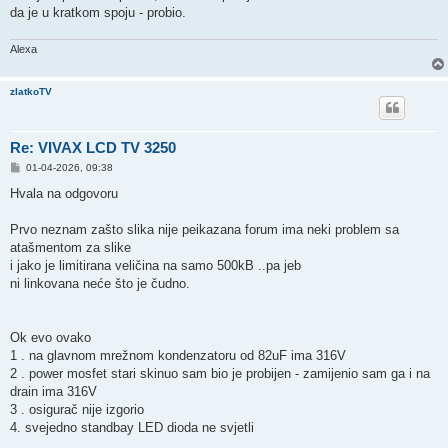
da je u kratkom spoju - probio.
Alexa
zlatkoTV
Re: VIVAX LCD TV 3250
P
01-04-2026, 09:38
o
s
Hvala na odgovoru
t
Prvo neznam zašto slika nije peikazana forum ima neki problem sa
atašmentom za slike
i jako je limitirana veličina na samo 500kB ..pa jeb
ni linkovana neće što je čudno.
Ok evo ovako
1 . na glavnom mrežnom kondenzatoru od 82uF ima 316V
2 . power mosfet stari skinuo sam bio je probijen - zamijenio sam ga i na
drain ima 316V
3 . osigurač nije izgorio
4. svejedno standbay LED dioda ne svjetli