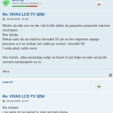
alexa_pg
Pravo sam se raspisao :)
Re: VIVAX LCD TV 3250
P
04-04-2026, 18:38
o
s
Mislim da tebi ovo ne ide i da bi bilo dobro da popravku prepustiš nekome
t
stručnijem.
Bez ljutnje.
Rekao sam da na matičnu dovedeš 5V jer se tim naponom napaja
procesor a ti ne slušaš već radiš po svome i dovodiš 9V.
I onda pitaš zašto neće.
Ako hoćeš, slike postavljaj ovdje na forum ili još bolje na neki od javnih
servera namijenjenih za to.
Alexa
zlatkoTV
Re: VIVAX LCD TV 3250
P
04-04-2026, 22:07
o
s
Ma slušam
t
i ne pada mi na pamet tv slati neznam kome