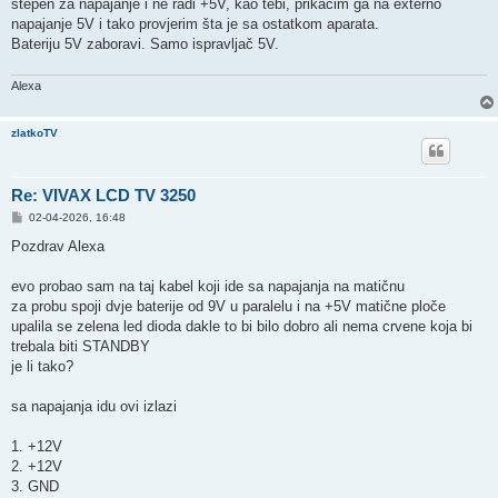
stepen za napajanje i ne radi +5V, kao tebi, prikačim ga na externo
napajanje 5V i tako provjerim šta je sa ostatkom aparata.
Bateriju 5V zaboravi. Samo ispravljač 5V.
Alexa
zlatkoTV
Re: VIVAX LCD TV 3250
P
02-04-2026, 16:48
o
s
Pozdrav Alexa
t
evo probao sam na taj kabel koji ide sa napajanja na matičnu
za probu spoji dvje baterije od 9V u paralelu i na +5V matične ploče
upalila se zelena led dioda dakle to bi bilo dobro ali nema crvene koja bi
trebala biti STANDBY
je li tako?
sa napajanja idu ovi izlazi
1. +12V
2. +12V
3. GND