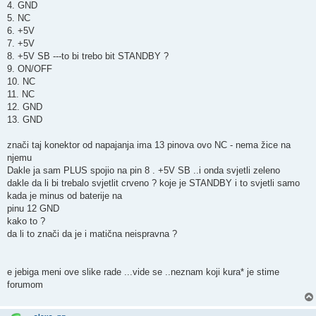
4. GND
5. NC
6. +5V
7. +5V
8. +5V SB ---to bi trebo bit STANDBY ?
9. ON/OFF
10. NC
11. NC
12. GND
13. GND
znači taj konektor od napajanja ima 13 pinova ovo NC - nema žice na
njemu
Dakle ja sam PLUS spojio na pin 8 . +5V SB ..i onda svjetli zeleno
dakle da li bi trebalo svjetlit crveno ? koje je STANDBY i to svjetli samo
kada je minus od baterije na
pinu 12 GND
kako to ?
da li to znači da je i matična neispravna ?
e jebiga meni ove slike rade ...vide se ..neznam koji kura* je stime
forumom