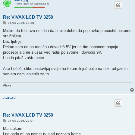
alexa_pg
Pravo sam se raspisao :)
Re: VIVAX LCD TV 3250
P
04-04-2026, 18:38
o
s
Mislim da tebi ovo ne ide i da bi bilo dobro da popravku prepustiš nekome
t
stručnijem.
Bez ljutnje.
Rekao sam da na matičnu dovedeš 5V jer se tim naponom napaja
procesor a ti ne slušaš već radiš po svome i dovodiš 9V.
I onda pitaš zašto neće.
Ako hoćeš, slike postavljaj ovdje na forum ili još bolje na neki od javnih
servera namijenjenih za to.
Alexa
zlatkoTV
Re: VIVAX LCD TV 3250
P
04-04-2026, 22:07
o
s
Ma slušam
t
i ne pada mi na pamet tv slati neznam kome