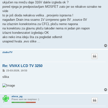
ukjučen na mrežu daje 316V dakle izgleda ok ?
pored njega je predpostavljam MOSFET zato jer se nikakve oznake ne
vide
to je još dioda nekakva velika ..provjerio ispravna !
nagađam Drain ima ssamo 1V izmjereno gate 0V ,source 0V
na izlaznim konektorima za CFCL ploču neme napona
na konektoru za glavnu ploču također nema ni jedan pin napon
izlazni kondenzatori izgledaju OK
ako neko ima ideju šta za pogledat odlemit
unapred hvala ,evo slike ...
zlatkoTV
Re: VIVAX LCD TV 3250
P
23-03-2026, 19:53
o
s
slika
t
alexa_pg
Pravo sam se raspisao :)