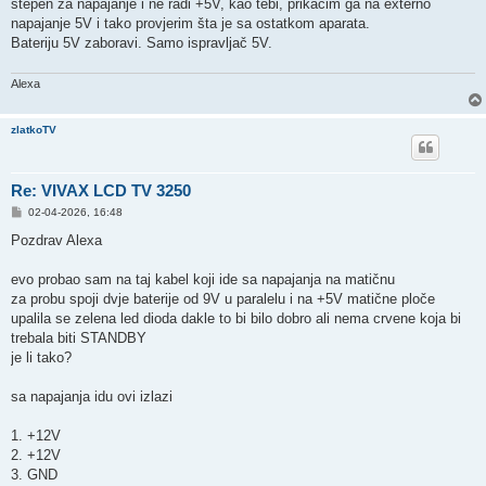
stepen za napajanje i ne radi +5V, kao tebi, prikačim ga na externo
napajanje 5V i tako provjerim šta je sa ostatkom aparata.
Bateriju 5V zaboravi. Samo ispravljač 5V.
Alexa
zlatkoTV
Re: VIVAX LCD TV 3250
P
02-04-2026, 16:48
o
s
Pozdrav Alexa
t
evo probao sam na taj kabel koji ide sa napajanja na matičnu
za probu spoji dvje baterije od 9V u paralelu i na +5V matične ploče
upalila se zelena led dioda dakle to bi bilo dobro ali nema crvene koja bi
trebala biti STANDBY
je li tako?
sa napajanja idu ovi izlazi
1. +12V
2. +12V
3. GND