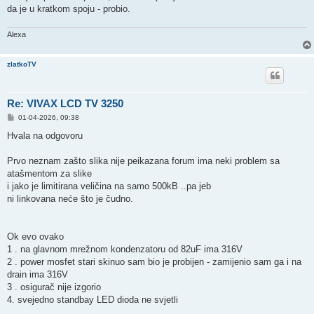
da je u kratkom spoju - probio.
Alexa
zlatkoTV
Re: VIVAX LCD TV 3250
P
01-04-2026, 09:38
o
s
Hvala na odgovoru
t
Prvo neznam zašto slika nije peikazana forum ima neki problem sa
atašmentom za slike
i jako je limitirana veličina na samo 500kB ..pa jeb
ni linkovana neće što je čudno.
Ok evo ovako
1 . na glavnom mrežnom kondenzatoru od 82uF ima 316V
2 . power mosfet stari skinuo sam bio je probijen - zamijenio sam ga i na
drain ima 316V
3 . osigurač nije izgorio
4. svejedno standbay LED dioda ne svjetli