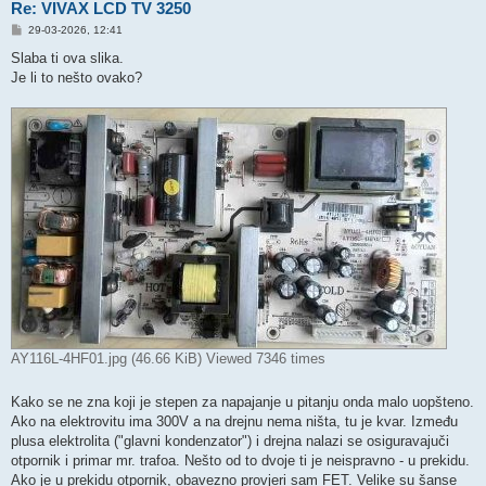
Re: VIVAX LCD TV 3250
P
29-03-2026, 12:41
o
s
Slaba ti ova slika.
t
Je li to nešto ovako?
AY116L-4HF01.jpg (46.66 KiB) Viewed 7346 times
Kako se ne zna koji je stepen za napajanje u pitanju onda malo uopšteno.
Ako na elektrovitu ima 300V a na drejnu nema ništa, tu je kvar. Između
plusa elektrolita ("glavni kondenzator") i drejna nalazi se osiguravajuči
otpornik i primar mr. trafoa. Nešto od to dvoje ti je neispravno - u prekidu.
Ako je u prekidu otpornik, obavezno provjeri sam FET. Velike su šanse