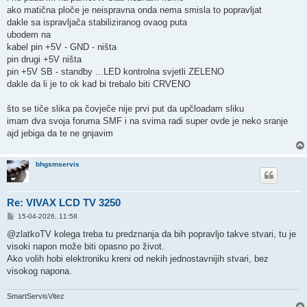
ako matična ploče je neispravna onda nema smisla to popravljat
dakle sa ispravljača stabiliziranog ovaog puta
ubodem na
kabel pin +5V - GND - ništa
pin drugi +5V ništa
pin +5V SB - standby ...LED kontrolna svjetli ZELENO
dakle da li je to ok kad bi trebalo biti CRVENO
što se tiče slika pa čovječe nije prvi put da upčloadam sliku
imam dva svoja foruma SMF i na svima radi super ovde je neko sranje
ajd jebiga da te ne gnjavim
bhgsmservis
Re: VIVAX LCD TV 3250
P
15-04-2026, 11:58
o
s
@zlatkoTV kolega treba tu predznanja da bih popravljo takve stvari, tu je
t
visoki napon može biti opasno po život.
Ako volih hobi elektroniku kreni od nekih jednostavnijih stvari, bez
visokog napona.
SmartServisVitez