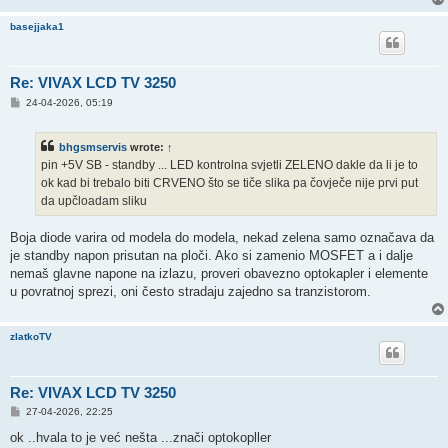
basejjaka1
Re: VIVAX LCD TV 3250
P
24-04-2026, 05:19
o
s
t
bhgsmservis
wrote:
↑
pin +5V SB - standby ... LED kontrolna svjetli ZELENO dakle da li je to
ok kad bi trebalo biti CRVENO što se tiče slika pa čovječe nije prvi put
da upčloadam sliku
Boja diode varira od modela do modela, nekad zelena samo označava da
je standby napon prisutan na ploči. Ako si zamenio MOSFET a i dalje
nemaš glavne napone na izlazu, proveri obavezno optokapler i elemente
u povratnoj sprezi, oni često stradaju zajedno sa tranzistorom.
zlatkoTV
Re: VIVAX LCD TV 3250
P
27-04-2026, 22:25
o
s
ok ..hvala to je već nešta ...znači optokopller
t