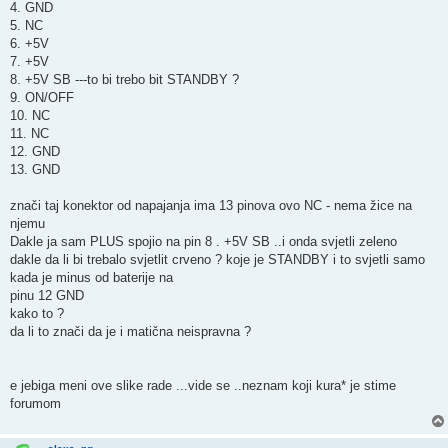
4. GND
5. NC
6. +5V
7. +5V
8. +5V SB ---to bi trebo bit STANDBY ?
9. ON/OFF
10. NC
11. NC
12. GND
13. GND
znači taj konektor od napajanja ima 13 pinova ovo NC - nema žice na
njemu
Dakle ja sam PLUS spojio na pin 8 . +5V SB ..i onda svjetli zeleno
dakle da li bi trebalo svjetlit crveno ? koje je STANDBY i to svjetli samo
kada je minus od baterije na
pinu 12 GND
kako to ?
da li to znači da je i matična neispravna ?
e jebiga meni ove slike rade ...vide se ..neznam koji kura* je stime
forumom