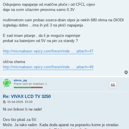
Odspojeno napajanje od matične ploče i od CFCL cijevi
daje na svim izlaznim pinovima samo 0.3V
multimetrom sam probao source-drain otpor je nekih 680 ohma na DIODI
izgledaju dobro ...ima ih još 3 na ploči napajanja .
E sad imam pitanje , da li je moguće naprimjer
probat sa baterijom od 5V na pin za standy ?
http://microabasic.epizy.com/forum/inde ... ;attach=47
slična shema
http://microabasic.epizy.com/forum/inde ... ;attach=49
alexa_pg
Pravo sam se raspisao :)
Re: VIVAX LCD TV 3250
P
01-04-2026, 15:20
o
s
Ni ovi linkovi ti ne rade!
t
Ovo što pitaš za 5V.
Može. Ja tako radim. Kada dođa aparat na popravku kome je stradao