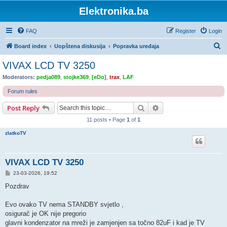
Elektronika.ba
FAQ
Register
Login
S
Board index
Uopštena diskusija
Popravka uređaja
e
VIVAX LCD TV 3250
a
Moderators:
pedja089
,
stojke369
,
[eDo]
,
trax
,
LAF
r
Forum rules
c
Search
Advanced search
Post Reply
h
11 posts • Page
1
of
1
zlatkoTV
VIVAX LCD TV 3250
P
23-03-2026, 19:52
o
s
Pozdrav
t
Evo ovako TV nema STANDBY svjetlo ,
osigurač je OK nije pregorio
glavni kondenzator na mreži je zamjenjen sa točno 82uF i kad je TV