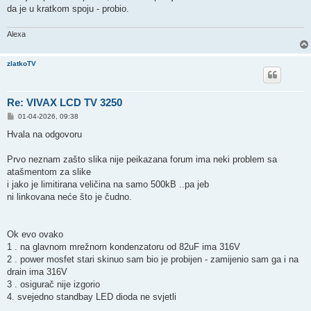
da je u kratkom spoju - probio.
Alexa
zlatkoTV
Re: VIVAX LCD TV 3250
P
01-04-2026, 09:38
o
s
Hvala na odgovoru
t
Prvo neznam zašto slika nije peikazana forum ima neki problem sa
atašmentom za slike
i jako je limitirana veličina na samo 500kB ..pa jeb
ni linkovana neće što je čudno.
Ok evo ovako
1 . na glavnom mrežnom kondenzatoru od 82uF ima 316V
2 . power mosfet stari skinuo sam bio je probijen - zamijenio sam ga i na
drain ima 316V
3 . osigurač nije izgorio
4. svejedno standbay LED dioda ne svjetli