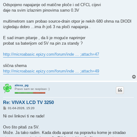
Odspojeno napajanje od matične ploče i od CFCL cijevi
daje na svim izlaznim pinovima samo 0.3V
multimetrom sam probao source-drain otpor je nekih 680 ohma na DIODI
izgledaju dobro ...ima ih još 3 na ploči napajanja .
E sad imam pitanje , da li je moguće naprimjer
probat sa baterijom od 5V na pin za standy ?
http://microabasic.epizy.com/forum/inde ... ;attach=47
slična shema
http://microabasic.epizy.com/forum/inde ... ;attach=49
alexa_pg
Pravo sam se raspisao :)
Re: VIVAX LCD TV 3250
P
01-04-2026, 15:20
o
s
Ni ovi linkovi ti ne rade!
t
Ovo što pitaš za 5V.
Može. Ja tako radim. Kada dođa aparat na popravku kome je stradao