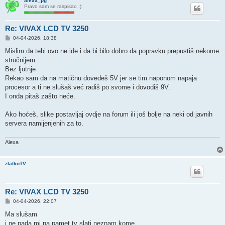
alexa_pg
Pravo sam se raspisao :)
Re: VIVAX LCD TV 3250
P
04-04-2026, 18:38
o
s
Mislim da tebi ovo ne ide i da bi bilo dobro da popravku prepustiš nekome
t
stručnijem.
Bez ljutnje.
Rekao sam da na matičnu dovedeš 5V jer se tim naponom napaja
procesor a ti ne slušaš već radiš po svome i dovodiš 9V.
I onda pitaš zašto neće.
Ako hoćeš, slike postavljaj ovdje na forum ili još bolje na neki od javnih
servera namijenjenih za to.
Alexa
zlatkoTV
Re: VIVAX LCD TV 3250
P
04-04-2026, 22:07
o
s
Ma slušam
t
i ne pada mi na pamet tv slati neznam kome