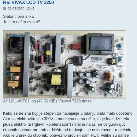
Re: VIVAX LCD TV 3250
P
29-03-2026, 12:41
o
s
Slaba ti ova slika.
t
Je li to nešto ovako?
AY116L-4HF01.jpg (46.66 KiB) Viewed 7128 times
Kako se ne zna koji je stepen za napajanje u pitanju onda malo uopšteno.
Ako na elektrovitu ima 300V a na drejnu nema ništa, tu je kvar. Između
plusa elektrolita ("glavni kondenzator") i drejna nalazi se osiguravajuči
otpornik i primar mr. trafoa. Nešto od to dvoje ti je neispravno - u prekidu.
Ako je u prekidu otpornik, obavezno provjeri sam FET. Velike su šanse