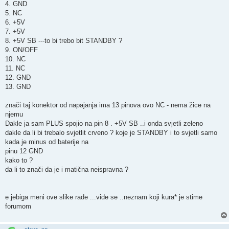
4. GND
5. NC
6. +5V
7. +5V
8. +5V SB ---to bi trebo bit STANDBY ?
9. ON/OFF
10. NC
11. NC
12. GND
13. GND
znači taj konektor od napajanja ima 13 pinova ovo NC - nema žice na
njemu
Dakle ja sam PLUS spojio na pin 8 . +5V SB ..i onda svjetli zeleno
dakle da li bi trebalo svjetlit crveno ? koje je STANDBY i to svjetli samo
kada je minus od baterije na
pinu 12 GND
kako to ?
da li to znači da je i matična neispravna ?
e jebiga meni ove slike rade ...vide se ..neznam koji kura* je stime
forumom