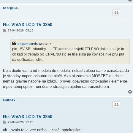
basejjaka1
Re: VIVAX LCD TV 3250
P
24-04-2026, 05:19
o
s
t
bhgsmservis
wrote:
↑
pin +5V SB - standby ... LED kontrolna svjetli ZELENO dakle da li je to
ok kad bi trebalo biti CRVENO što se tiče slika pa čovječe nije prvi put
da upčloadam sliku
Boja diode varira od modela do modela, nekad zelena samo označava da
je standby napon prisutan na ploči. Ako si zamenio MOSFET a i dalje
nemaš glavne napone na izlazu, proveri obavezno optokapler i elemente
u povratnoj sprezi, oni često stradaju zajedno sa tranzistorom.
zlatkoTV
Re: VIVAX LCD TV 3250
P
27-04-2026, 22:25
o
s
ok ..hvala to je već nešta ...znači optokopller
t