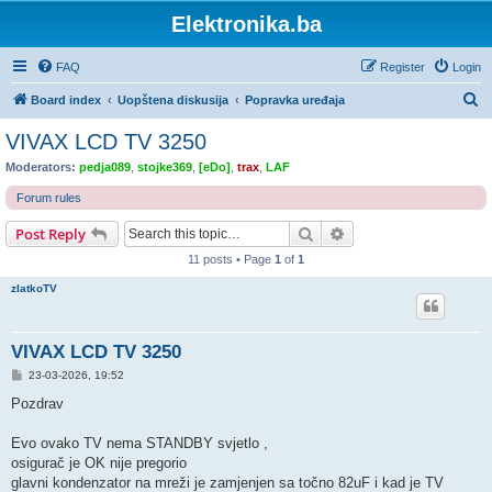
Elektronika.ba
FAQ
Register
Login
S
Board index
Uopštena diskusija
Popravka uređaja
e
VIVAX LCD TV 3250
a
Moderators:
pedja089
,
stojke369
,
[eDo]
,
trax
,
LAF
r
Forum rules
c
Search
Advanced search
Post Reply
h
11 posts • Page
1
of
1
zlatkoTV
VIVAX LCD TV 3250
P
23-03-2026, 19:52
o
s
Pozdrav
t
Evo ovako TV nema STANDBY svjetlo ,
osigurač je OK nije pregorio
glavni kondenzator na mreži je zamjenjen sa točno 82uF i kad je TV