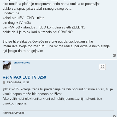
ako matična ploče je neispravna onda nema smisla to popravljat
dakle sa ispravljača stabiliziranog ovaog puta
ubodem na
kabel pin +5V - GND - ništa
pin drugi +5V ništa
pin +5V SB - standby ...LED kontrolna svjetli ZELENO
dakle da li je to ok kad bi trebalo biti CRVENO
što se tiče slika pa čovječe nije prvi put da upčloadam sliku
imam dva svoja foruma SMF i na svima radi super ovde je neko sranje
ajd jebiga da te ne gnjavim
bhgsmservis
Re: VIVAX LCD TV 3250
P
15-04-2026, 11:58
o
s
@zlatkoTV kolega treba tu predznanja da bih popravljo takve stvari, tu je
t
visoki napon može biti opasno po život.
Ako volih hobi elektroniku kreni od nekih jednostavnijih stvari, bez
visokog napona.
SmartServisVitez