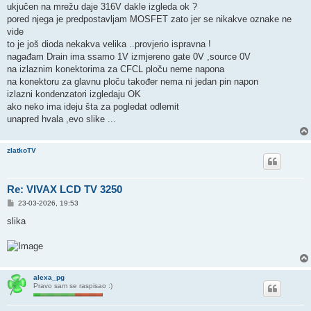
ukjučen na mrežu daje 316V dakle izgleda ok ?
pored njega je predpostavljam MOSFET zato jer se nikakve oznake ne
vide
to je još dioda nekakva velika ..provjerio ispravna !
nagađam Drain ima ssamo 1V izmjereno gate 0V ,source 0V
na izlaznim konektorima za CFCL ploču neme napona
na konektoru za glavnu ploču također nema ni jedan pin napon
izlazni kondenzatori izgledaju OK
ako neko ima ideju šta za pogledat odlemit
unapred hvala ,evo slike ...
zlatkoTV
Re: VIVAX LCD TV 3250
P
23-03-2026, 19:53
o
s
slika
t
alexa_pg
Pravo sam se raspisao :)