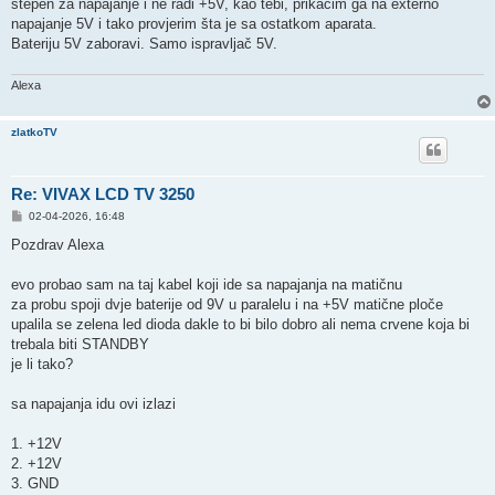
stepen za napajanje i ne radi +5V, kao tebi, prikačim ga na externo
napajanje 5V i tako provjerim šta je sa ostatkom aparata.
Bateriju 5V zaboravi. Samo ispravljač 5V.
Alexa
zlatkoTV
Re: VIVAX LCD TV 3250
P
02-04-2026, 16:48
o
s
Pozdrav Alexa
t
evo probao sam na taj kabel koji ide sa napajanja na matičnu
za probu spoji dvje baterije od 9V u paralelu i na +5V matične ploče
upalila se zelena led dioda dakle to bi bilo dobro ali nema crvene koja bi
trebala biti STANDBY
je li tako?
sa napajanja idu ovi izlazi
1. +12V
2. +12V
3. GND