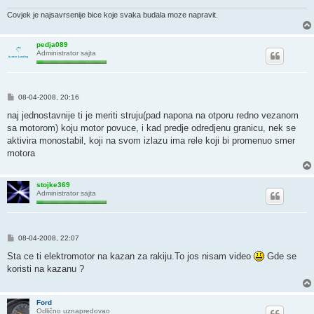
Covjek je najsavrsenije bice koje svaka budala moze napravit.
pedja089
Administrator sajta
P
08-04-2008, 20:16
o
s
naj jednostavnije ti je meriti struju(pad napona na otporu redno vezanom
t
sa motorom) koju motor povuce, i kad predje odredjenu granicu, nek se
aktivira monostabil, koji na svom izlazu ima rele koji bi promenuo smer
motora
stojke369
Administrator sajta
P
08-04-2008, 22:07
o
s
Sta ce ti elektromotor na kazan za rakiju.To jos nisam video
Gde se
t
koristi na kazanu ?
Ford
Odlično uznapredovao