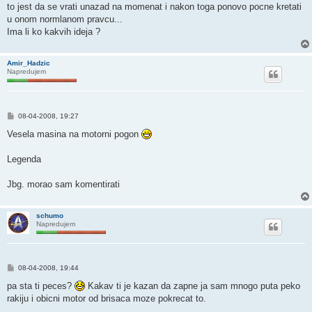
to jest da se vrati unazad na momenat i nakon toga ponovo pocne kretati
u onom normlanom pravcu...
Ima li ko kakvih ideja ?
Amir_Hadzic
Napredujem
P
08-04-2008, 19:27
o
s
Vesela masina na motorni pogon
t
Legenda
Jbg. morao sam komentirati
schumo
Napredujem
P
08-04-2008, 19:44
o
s
pa sta ti peces?
Kakav ti je kazan da zapne ja sam mnogo puta peko
t
rakiju i obicni motor od brisaca moze pokrecat to.