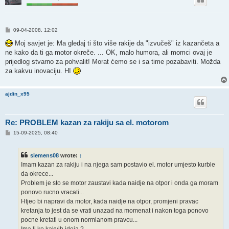
P
09-04-2008, 12:02
o
s
Moj savjet je: Ma gledaj ti što više rakije da "izvučeš" iz kazančeta a
t
ne kako da ti ga motor okreče. ... OK, malo humora, ali momci ovaj je
prijedlog stvarno za pohvalit! Morat ćemo se i sa time pozabaviti. Možda
za kakvu inovaciju. HI
ajdin_x95
Re: PROBLEM kazan za rakiju sa el. motorom
P
15-09-2025, 08:40
o
s
t
siemens08
wrote:
↑
Imam kazan za rakiju i na njega sam postavio el. motor umjesto kurble
da okrece...
Problem je sto se motor zaustavi kada naidje na otpor i onda ga moram
ponovo rucno vracati...
Htjeo bi napravi da motor, kada naidje na otpor, promjeni pravac
kretanja to jest da se vrati unazad na momenat i nakon toga ponovo
pocne kretati u onom normlanom pravcu...