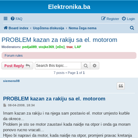
Elektronika.ba
FAQ
Register
Login
S
Board index
Uopštena diskusija
Nema čega nema
e
PROBLEM kazan za rakiju sa el. motorom
a
Moderators:
pedja089
,
stojke369
,
[eDo]
,
trax
,
LAF
r
Forum rules
c
Search
Advanced search
Post Reply
h
7 posts • Page
1
of
1
siemens08
PROBLEM kazan za rakiju sa el. motorom
P
08-04-2008, 18:34
o
s
Imam kazan za rakiju i na njega sam postavio el. motor umjesto kurble
t
da okrece...
Problem je sto se motor zaustavi kada naidje na otpor i onda ga moram
ponovo rucno vracati...
Htjeo bi napravi da motor, kada naidje na otpor, promjeni pravac kretanja