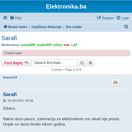
Elektronika.ba
FAQ
Register
Login
S
Board index
Uopštena diskusija
Sve ostalo
e
Sarafi
a
Moderators:
pedja089
,
stojke369
,
[eDo]
,
trax
,
LAF
r
Forum rules
c
Search
Advanced search
Post Reply
h
2 posts • Page
1
of
1
lemon123
Sarafi
P
25-08-2025, 06:08
o
s
Zdravo,
t
Nakon duze pauze, zanimacija za elektronikom me nikad nije prosla.
Uvijek se nesto lemilo tokom godina.