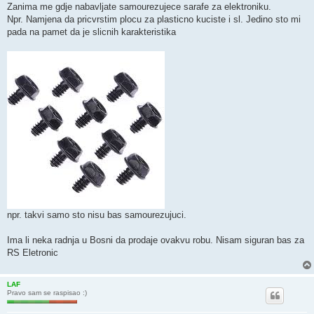
Zanima me gdje nabavljate samourezujece sarafe za elektroniku.
Npr. Namjena da pricvrstim plocu za plasticno kuciste i sl. Jedino sto mi
pada na pamet da je slicnih karakteristika
npr. takvi samo sto nisu bas samourezujuci.
Ima li neka radnja u Bosni da prodaje ovakvu robu. Nisam siguran bas za
RS Eletronic
LAF
Pravo sam se raspisao :)