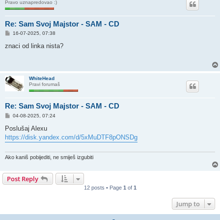
Pravo uznapredovao :)
Re: Sam Svoj Majstor - SAM - CD
P
16-07-2025, 07:38
o
s
znaci od linka nista?
t
WhiteHead
Pravi forumaš
Re: Sam Svoj Majstor - SAM - CD
P
04-08-2025, 07:24
o
s
Poslušaj Alexu
t
https://disk.yandex.com/d/5xMuDTF8pONSDg
Ako kaniš pobijediti, ne smiješ izgubiti
Post Reply
12 posts • Page
1
of
1
Jump to