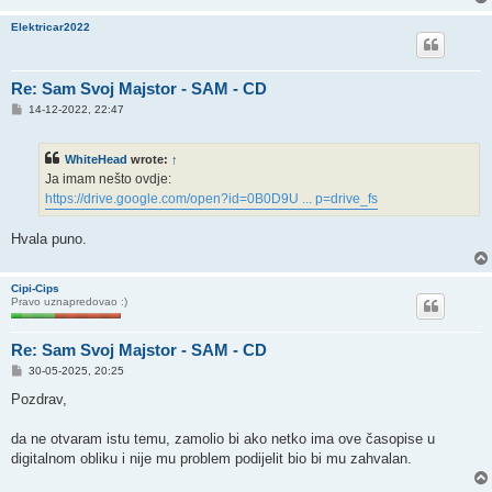
Elektricar2022
Re: Sam Svoj Majstor - SAM - CD
P
14-12-2022, 22:47
o
s
t
WhiteHead
wrote:
↑
Ja imam nešto ovdje:
https://drive.google.com/open?id=0B0D9U ... p=drive_fs
Hvala puno.
Cipi-Cips
Pravo uznapredovao :)
Re: Sam Svoj Majstor - SAM - CD
P
30-05-2025, 20:25
o
s
Pozdrav,
t
da ne otvaram istu temu, zamolio bi ako netko ima ove časopise u
digitalnom obliku i nije mu problem podijelit bio bi mu zahvalan.