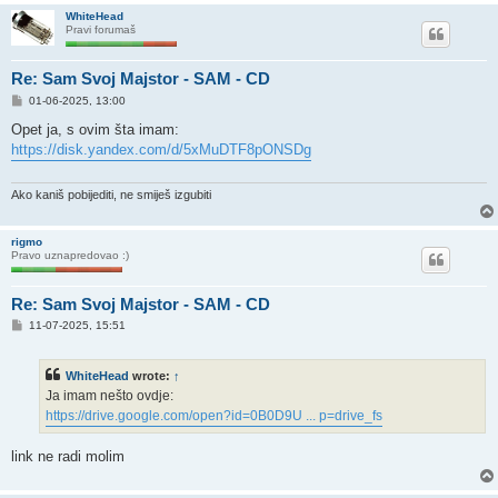
WhiteHead
Pravi forumaš
Re: Sam Svoj Majstor - SAM - CD
P
01-06-2025, 13:00
o
s
Opet ja, s ovim šta imam:
t
https://disk.yandex.com/d/5xMuDTF8pONSDg
Ako kaniš pobijediti, ne smiješ izgubiti
rigmo
Pravo uznapredovao :)
Re: Sam Svoj Majstor - SAM - CD
P
11-07-2025, 15:51
o
s
t
WhiteHead
wrote:
↑
Ja imam nešto ovdje:
https://drive.google.com/open?id=0B0D9U ... p=drive_fs
link ne radi molim