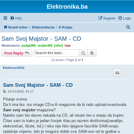
Elektronika.ba
FAQ
Register
Login
S
Board index
Elektronika.ba
E-Knjige
e
Sam Svoj Majstor - SAM - CD
a
Moderators:
pedja089
,
stojke369
,
[eDo]
,
trax
r
Search
Advanced search
Post Reply
c
12 posts • Page
1
of
1
h
Elektricar2022
Sam Svoj Majstor - SAM - CD
P
14-12-2022, 01:17
o
s
Pitanje svima:
t
Da li ima iko .iso image CD-a ili magazine da bi rado upload-ovao/ovala
Sam svoj majstor
magazina?
Naletio sam bio davno nekada na CD, ali nisam bio u stanju da kupim.
Čitao sam tu kako je jedan čovjek išao po raznim društvima(zanatlije,
elekroničari, škole, itd.) i niko nije htio njegove fascikle SAM-ova(u
tadašnje vrijeme, bilo je moguće dobiti sve SAM-ove od te godine u