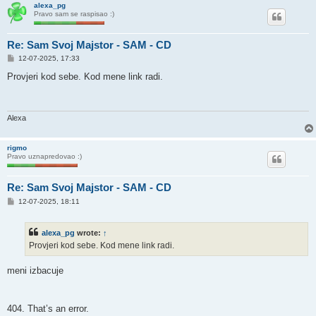
alexa_pg
Pravo sam se raspisao :)
Re: Sam Svoj Majstor - SAM - CD
P
12-07-2025, 17:33
o
s
Provjeri kod sebe. Kod mene link radi.
t
Alexa
rigmo
Pravo uznapredovao :)
Re: Sam Svoj Majstor - SAM - CD
P
12-07-2025, 18:11
o
s
t
alexa_pg
wrote:
↑
Provjeri kod sebe. Kod mene link radi.
meni izbacuje
404. That’s an error.