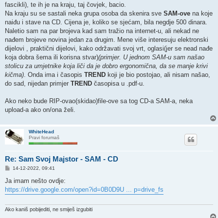
fascikli), te ih je na kraju, taj čovjek, bacio.
Na kraju su se sastali neka grupa osoba da skenira sve
SAM-ove
na koje
naiđu i stave na CD. Cijena je, koliko se sjećam, bila negdje 500 dinara.
Naletio sam na par brojeva kad sam tražio na internet-u, ali nekad ne
nađem brojeve novina jedan za drugim. Mene više interesuju elektronski
dijelovi , praktični dijelovi, kako održavati svoj vrt, oglasi(jer se nead nađe
koja dobra šema ili korisna stvar)
(primjer. U jednom SAM-u sam našao
stolicu za umjetnike koja liči da je dobro ergonomična, da se manje krivi
kičma)
. Onda ima i časopis
TREND
koji je bio postojao, ali nisam našao,
do sad, nijedan primjer
TREND
časopisa u .pdf-u.
Ako neko bude RIP-ovao(skidao)file-ove sa tog CD-a SAM-a, neka
upload-a ako on/ona želi.
WhiteHead
Pravi forumaš
Re: Sam Svoj Majstor - SAM - CD
P
14-12-2022, 09:41
o
s
Ja imam nešto ovdje:
t
https://drive.google.com/open?id=0B0D9U ... p=drive_fs
Ako kaniš pobijediti, ne smiješ izgubiti