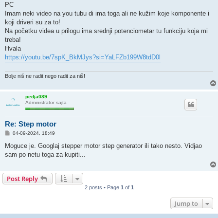
PC
Imam neki video na you tubu di ima toga ali ne kužim koje komponente i
koji driveri su za to!
Na početku videa u prilogu ima srednji potenciometar tu funkciju koja mi
treba!
Hvala
https://youtu.be/7spK_BkMJys?si=YaLFZb199W8tdD0l
Bolje niš ne radit nego radit za niš!
pedja089
Administrator sajta
Re: Step motor
P
04-09-2024, 18:49
o
s
Moguce je. Googlaj stepper motor step generator ili tako nesto. Vidjao
t
sam po netu toga za kupiti...
Post Reply
2 posts • Page
1
of
1
Jump to