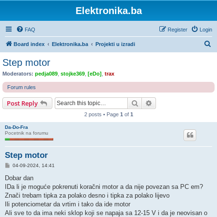
Elektronika.ba
FAQ
Register
Login
S
Board index
Elektronika.ba
Projekti u izradi
e
Step motor
a
Moderators:
pedja089
,
stojke369
,
[eDo]
,
trax
r
Forum rules
c
Search
Advanced search
Post Reply
h
2 posts • Page
1
of
1
Da-Do-Fra
Pocetnik na forumu
Step motor
P
04-09-2024, 14:41
o
s
Dobar dan
t
IDa li je moguće pokrenuti koračni motor a da nije povezan sa PC em?
Znači trebam tipka za polako desno i tipka za polako lijevo
Ili potenciometar da vrtim i tako da ide motor
Ali sve to da ima neki sklop koji se napaja sa 12-15 V i da je neovisan o