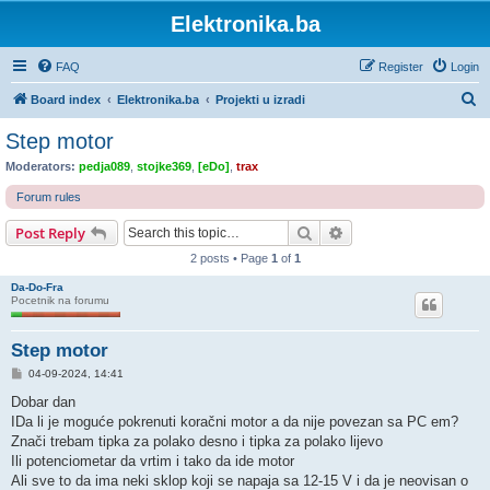
Elektronika.ba
FAQ
Register
Login
S
Board index
Elektronika.ba
Projekti u izradi
e
Step motor
a
Moderators:
pedja089
,
stojke369
,
[eDo]
,
trax
r
Forum rules
c
Search
Advanced search
Post Reply
h
2 posts • Page
1
of
1
Da-Do-Fra
Pocetnik na forumu
Step motor
P
04-09-2024, 14:41
o
s
Dobar dan
t
IDa li je moguće pokrenuti koračni motor a da nije povezan sa PC em?
Znači trebam tipka za polako desno i tipka za polako lijevo
Ili potenciometar da vrtim i tako da ide motor
Ali sve to da ima neki sklop koji se napaja sa 12-15 V i da je neovisan o