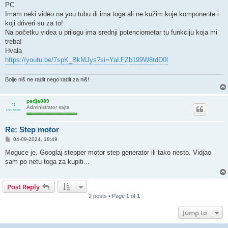
PC
Imam neki video na you tubu di ima toga ali ne kužim koje komponente i
koji driveri su za to!
Na početku videa u prilogu ima srednji potenciometar tu funkciju koja mi
treba!
Hvala
https://youtu.be/7spK_BkMJys?si=YaLFZb199W8tdD0l
Bolje niš ne radit nego radit za niš!
pedja089
Administrator sajta
Re: Step motor
P
04-09-2024, 18:49
o
s
Moguce je. Googlaj stepper motor step generator ili tako nesto. Vidjao
t
sam po netu toga za kupiti...
Post Reply
2 posts • Page
1
of
1
Jump to