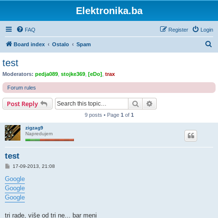
Elektronika.ba
FAQ
Register
Login
S
Board index
Ostalo
Spam
e
test
a
Moderators:
pedja089
,
stojke369
,
[eDo]
,
trax
r
Forum rules
c
Search
Advanced search
Post Reply
h
9 posts • Page
1
of
1
zigzag9
Napredujem
test
P
17-09-2013, 21:08
o
s
Google
t
Google
Google
tri rade, više od tri ne... bar meni