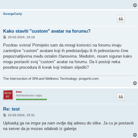
GeorgeCarly
Kako staviti "custom" avatar na forumu?
P
20-02-2024, 16:19
o
s
Pozdrav svima! Primijetio sam da mnogi korisnici na forumu imaju
t
zanimljive "custom" avatare koji ih predstavljaju ili ih jednostavno čine
prepoznatljivima među ostalim članovima. Međutim, nisam siguran kako
mogu postaviti svoj "custom" avatar na forumu. Da li postoji neka
posebna procedura ili korak koji trebam slijediti?
The Intersection of SPA and Wellness Technology: progorki.com
trax
Administrator sajta
Re: test
P
22-02-2024, 15:31
o
s
Uploaduj ga na imgur pa nam ovdje daj adresu do slike. Ja cu je postaviti
t
na server da je mozes odabrati iz galerije.