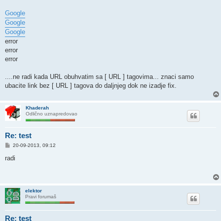
Google
Google
Google
error
error
error
....ne radi kada URL obuhvatim sa [ URL ] tagovima... znaci samo
ubacite link bez [ URL ] tagova do daljnjeg dok ne izadje fix.
Khaderah
Odlično uznapredovao
Re: test
P
20-09-2013, 09:12
o
s
radi
t
elektor
Pravi forumaš
Re: test