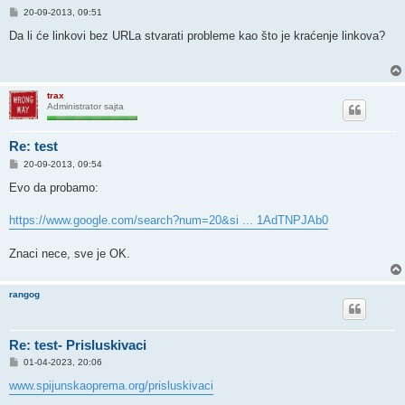
P
20-09-2013, 09:51
o
s
Da li će linkovi bez URLa stvarati probleme kao što je kraćenje linkova?
t
trax
Administrator sajta
Re: test
P
20-09-2013, 09:54
o
s
Evo da probamo:
t
https://www.google.com/search?num=20&si ... 1AdTNPJAb0
Znaci nece, sve je OK.
rangog
Re: test- Prisluskivaci
P
01-04-2023, 20:06
o
s
www.spijunskaoprema.org/prisluskivaci
t