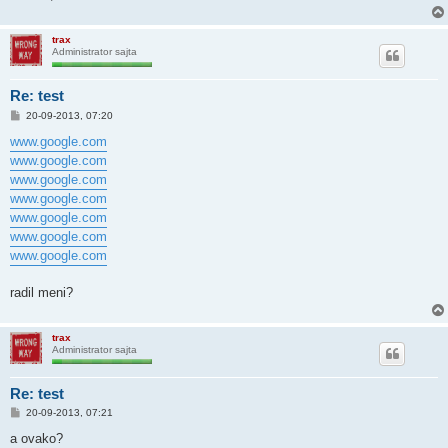
trax
Administrator sajta
Re: test
P
20-09-2013, 07:20
o
s
www.google.com
t
www.google.com
www.google.com
www.google.com
www.google.com
www.google.com
www.google.com
radil meni?
trax
Administrator sajta
Re: test
P
20-09-2013, 07:21
o
s
a ovako?
t