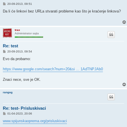
P
20-09-2013, 09:51
o
s
Da li će linkovi bez URLa stvarati probleme kao što je kraćenje linkova?
t
trax
Administrator sajta
Re: test
P
20-09-2013, 09:54
o
s
Evo da probamo:
t
https://www.google.com/search?num=20&si ... 1AdTNPJAb0
Znaci nece, sve je OK.
rangog
Re: test- Prisluskivaci
P
01-04-2023, 20:06
o
s
www.spijunskaoprema.org/prisluskivaci
t