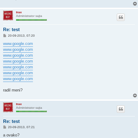
trax
Administrator sajta
Re: test
P
20-09-2013, 07:20
o
s
www.google.com
t
www.google.com
www.google.com
www.google.com
www.google.com
www.google.com
www.google.com
radil meni?
trax
Administrator sajta
Re: test
P
20-09-2013, 07:21
o
s
a ovako?
t