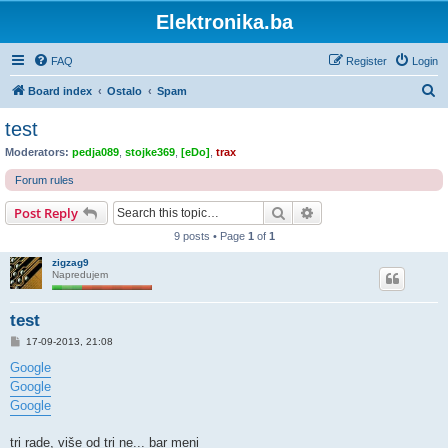
Elektronika.ba
FAQ
Register
Login
S
Board index
Ostalo
Spam
e
test
a
Moderators:
pedja089
,
stojke369
,
[eDo]
,
trax
r
Forum rules
c
Search
Advanced search
Post Reply
h
9 posts • Page
1
of
1
zigzag9
Napredujem
test
P
17-09-2013, 21:08
o
s
Google
t
Google
Google
tri rade, više od tri ne... bar meni