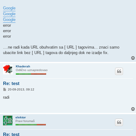
Google
Google
Google
error
error
error
....ne radi kada URL obuhvatim sa [ URL ] tagovima... znaci samo
ubacite link bez [ URL ] tagova do daljnjeg dok ne izadje fix.
Khaderah
Odlično uznapredovao
Re: test
P
20-09-2013, 09:12
o
s
radi
t
elektor
Pravi forumaš
Re: test