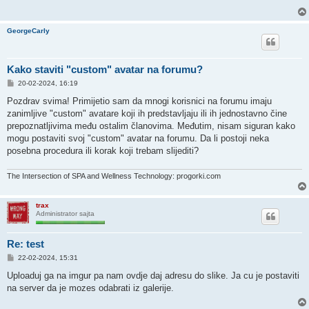
GeorgeCarly
Kako staviti "custom" avatar na forumu?
P
20-02-2024, 16:19
o
s
Pozdrav svima! Primijetio sam da mnogi korisnici na forumu imaju
t
zanimljive "custom" avatare koji ih predstavljaju ili ih jednostavno čine
prepoznatljivima među ostalim članovima. Međutim, nisam siguran kako
mogu postaviti svoj "custom" avatar na forumu. Da li postoji neka
posebna procedura ili korak koji trebam slijediti?
The Intersection of SPA and Wellness Technology: progorki.com
trax
Administrator sajta
Re: test
P
22-02-2024, 15:31
o
s
Uploaduj ga na imgur pa nam ovdje daj adresu do slike. Ja cu je postaviti
t
na server da je mozes odabrati iz galerije.