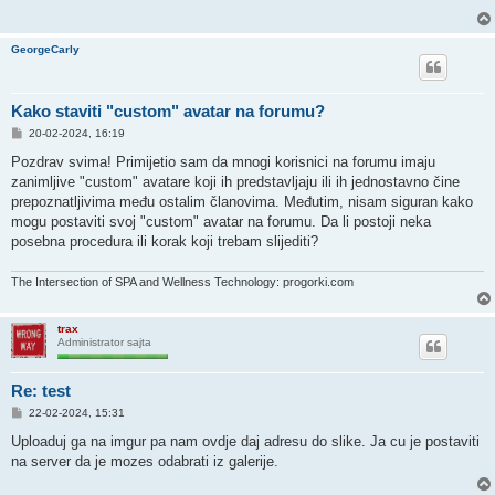
GeorgeCarly
Kako staviti "custom" avatar na forumu?
P
20-02-2024, 16:19
o
s
Pozdrav svima! Primijetio sam da mnogi korisnici na forumu imaju
t
zanimljive "custom" avatare koji ih predstavljaju ili ih jednostavno čine
prepoznatljivima među ostalim članovima. Međutim, nisam siguran kako
mogu postaviti svoj "custom" avatar na forumu. Da li postoji neka
posebna procedura ili korak koji trebam slijediti?
The Intersection of SPA and Wellness Technology: progorki.com
trax
Administrator sajta
Re: test
P
22-02-2024, 15:31
o
s
Uploaduj ga na imgur pa nam ovdje daj adresu do slike. Ja cu je postaviti
t
na server da je mozes odabrati iz galerije.