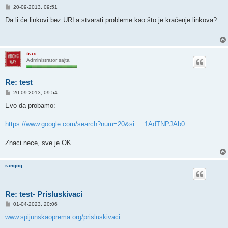
P
20-09-2013, 09:51
o
s
Da li će linkovi bez URLa stvarati probleme kao što je kraćenje linkova?
t
trax
Administrator sajta
Re: test
P
20-09-2013, 09:54
o
s
Evo da probamo:
t
https://www.google.com/search?num=20&si ... 1AdTNPJAb0
Znaci nece, sve je OK.
rangog
Re: test- Prisluskivaci
P
01-04-2023, 20:06
o
s
www.spijunskaoprema.org/prisluskivaci
t