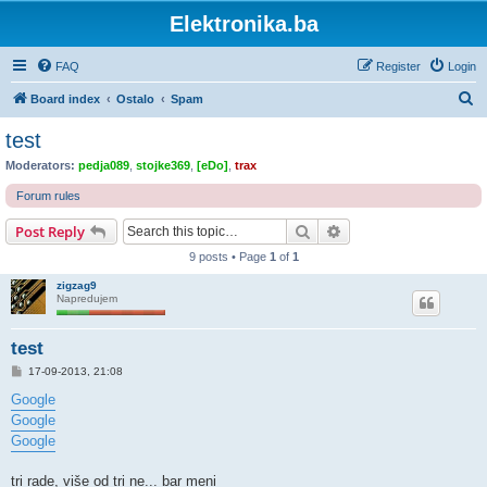
Elektronika.ba
FAQ
Register
Login
S
Board index
Ostalo
Spam
e
test
a
Moderators:
pedja089
,
stojke369
,
[eDo]
,
trax
r
Forum rules
c
Search
Advanced search
Post Reply
h
9 posts • Page
1
of
1
zigzag9
Napredujem
test
P
17-09-2013, 21:08
o
s
Google
t
Google
Google
tri rade, više od tri ne... bar meni