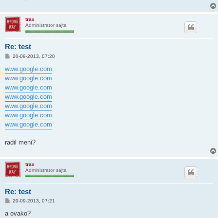
trax
Administrator sajta
Re: test
P
20-09-2013, 07:20
o
s
www.google.com
t
www.google.com
www.google.com
www.google.com
www.google.com
www.google.com
www.google.com
radil meni?
trax
Administrator sajta
Re: test
P
20-09-2013, 07:21
o
s
a ovako?
t