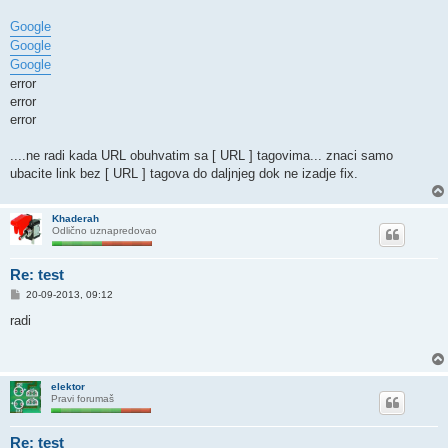
Google
Google
Google
error
error
error
....ne radi kada URL obuhvatim sa [ URL ] tagovima... znaci samo
ubacite link bez [ URL ] tagova do daljnjeg dok ne izadje fix.
Khaderah
Odlično uznapredovao
Re: test
P
20-09-2013, 09:12
o
s
radi
t
elektor
Pravi forumaš
Re: test