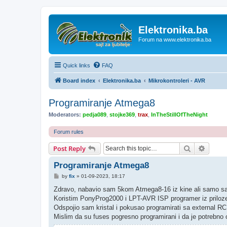
Elektronika.ba
Forum na www.elektronika.ba
Quick links
FAQ
Board index
Elektronika.ba
Mikrokontroleri - AVR
Programiranje Atmega8
Moderators:
pedja089
,
stojke369
,
trax
,
InTheStillOfTheNight
Forum rules
Search
Advanc
Post Reply
Programiranje Atmega8
P
by
fix
»
01-09-2023, 18:17
o
s
Zdravo, nabavio sam 5kom Atmega8-16 iz kine ali samo sam 
t
Koristim PonyProg2000 i LPT-AVR ISP programer iz priloze
Odspojio sam kristal i pokusao programirati sa external RC
Mislim da su fuses pogresno programirani i da je potrebno o