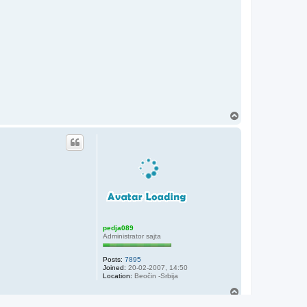
T
o
p
pedja089
Administrator sajta
Posts:
7895
Joined:
20-02-2007, 14:50
Location:
Beočin -Srbija
T
o