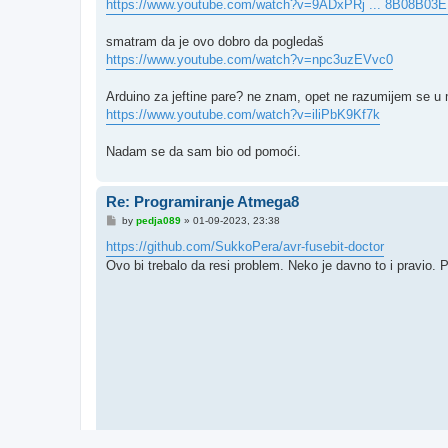
https://www.youtube.com/watch?v=9ADxPRj ... 8B08B03
smatram da je ovo dobro da pogledaš
https://www.youtube.com/watch?v=npc3uzEVvc0
Arduino za jeftine pare? ne znam, opet ne razumijem se u 
https://www.youtube.com/watch?v=iliPbK9Kf7k
Nadam se da sam bio od pomoći.
Re: Programiranje Atmega8
P
by
pedja089
»
01-09-2023, 23:38
o
s
https://github.com/SukkoPera/avr-fusebit-doctor
t
Ovo bi trebalo da resi problem. Neko je davno to i pravio.