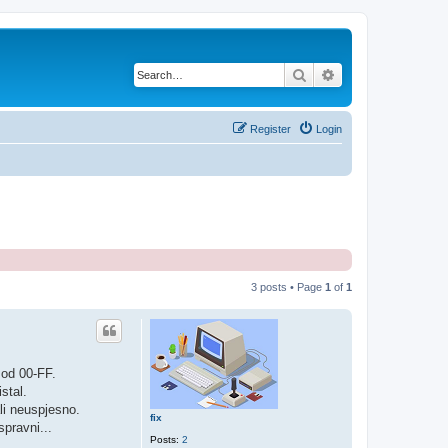
Search
Advanced search
Register
Login
3 posts • Page
1
of
1
 od 00-FF.
stal.
li neuspjesno.
fix
spravni...
Posts:
2