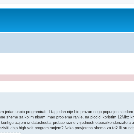
ed search
jedan uspio programirati. I taj jedan nije bio prazan nego popunjen sljedom
ne sheme sa kojim nisam imao problema ranije, na plocici koristim 12Mhz kri
 konfiguracijom iz datasheeta, probao razne vrijednosti otpora/kondenzatora a
ziviti chip high-volt programiranjem? Neka provjerena shema za to? Ili su nei