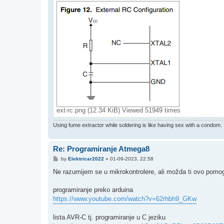
ext-rc.png (12.34 KiB) Viewed 51949 times
Using fume extractor while soldering is like having sex with a condom.
Re: Programiranje Atmega8
P
by
Elektricar2022
»
01-09-2023, 22:58
o
s
Ne razumijem se u mikrokontrolere, ali možda ti ovo pomo
t
programiranje preko arduina
https://www.youtube.com/watch?v=62rhbh9_GKw
lista AVR-C tj. programiranje u C jeziku