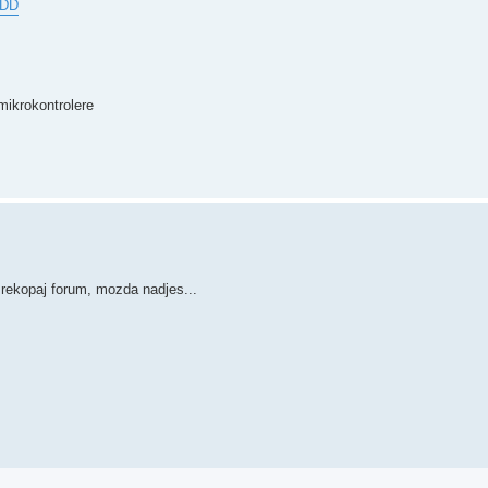
EDD
mikrokontrolere
 Prekopaj forum, mozda nadjes...