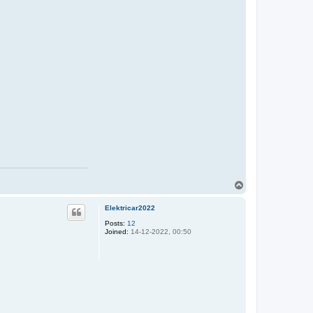
T
o
p
Elektricar2022
Posts:
12
Joined:
14-12-2022, 00:50