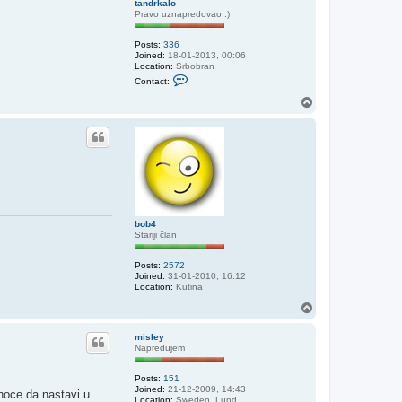
tandrkalo
Pravo uznapredovao :)
Posts:
336
Joined:
18-01-2013, 00:06
Location:
Srbobran
C
Contact:
o
n
T
t
o
a
p
c
t
t
a
n
d
r
k
a
bob4
l
Stariji član
o
Posts:
2572
Joined:
31-01-2010, 16:12
Location:
Kutina
T
o
p
misley
Napredujem
Posts:
151
Joined:
21-12-2009, 14:43
hoce da nastavi u
Location:
Sweden, Lund