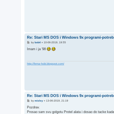
Re: Stari MS DOS i Windows 9x programi-potreb
P
by
bob4
»
10-06-2019, 19:55
o
s
Imam i ja '98
t
http://fema-hobi.blogspot.com/
Re: Stari MS DOS i Windows 9x programi-potreb
P
by
misley
»
13-06-2019, 21:19
o
s
Pozdrav.
t
Prosao sam svu golgotu Protel alata i dosao do tacke kad