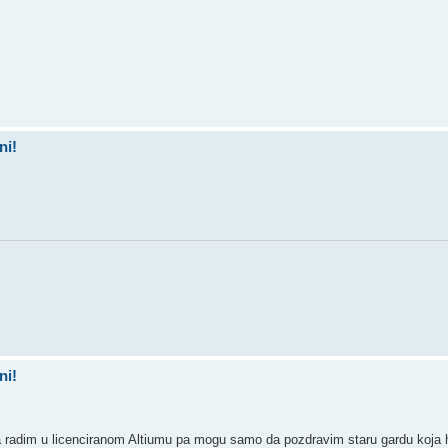
ni!
ni!
a radim u licenciranom Altiumu pa mogu samo da pozdravim staru gardu koja 