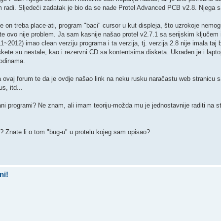
am radi. Sljedeći zadatak je bio da se nađe Protel Advanced PCB v2.8. Njega
e on treba place-ati, program "baci" cursor u kut displeja, što uzrokoje nemo
e ovo nije problem. Ja sam kasnije našao protel v2.7.1 sa serijskim ključem
~2012) imao clean verziju programa i ta verzija, tj. verzija 2.8 nije imala taj 
skete su nestale, kao i rezervni CD sa kontentsima disketa. Ukraden je i laptop
godinama.
 ovaj forum te da je ovdje našao link na neku rusku naračastu web stranicu s
s, itd...
-ani programi? Ne znam, ali imam teoriju-možda mu je jednostavnije raditi na 
u? Znate li o tom "bug-u" u protelu kojeg sam opisao?
ni!