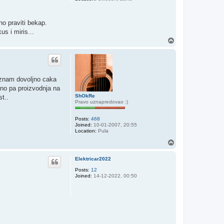
no praviti bekap.
us i miris...
T
o
p
i znam dovoljno caka
vno pa proizvodnja na
ShOkRe
st..
Pravo uznapredovao :)
Posts:
468
Joined:
10-01-2007, 20:55
Location:
Pula
T
o
p
Elektricar2022
Posts:
12
Joined:
14-12-2022, 00:50