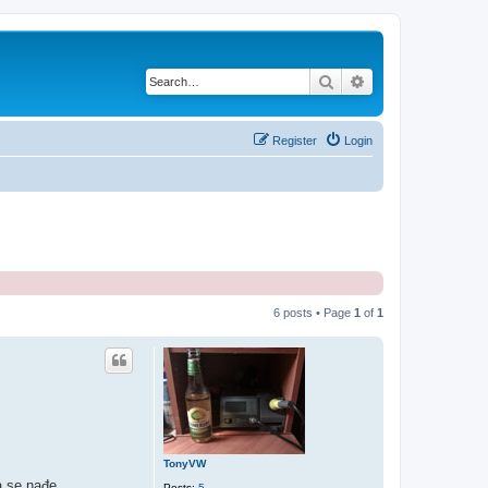
Search
Advanced search
Register
Login
6 posts • Page
1
of
1
TonyVW
a se nađe
Posts:
5