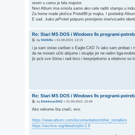
onom u cemu je bila majstor.
Novi Altium ima smisla samo ako cete raditi stampu u indust
Za home made pločice Protel98 je majka. I poslednji Altium 
E sad...kako jeProtel potpuno promijenio ime/vizuelni identi
Re: Stari MS DOS i Windows 9x programi-potreb
P
by
ShOkRe
»
01-09-2023, 12:15
o
s
i ja sam ostao zariban s Eagle-CAD 7x iako sam probao i nov
t
da ne moram učiti altijume i skuplje jer ne radim bga-mobi
jlc-pcb sve štima i radi brzo i besprijekorno a relativno se 
Re: Stari MS DOS i Windows 9x programi-potreb
P
by
Elektricar2022
»
01-09-2023, 22:49
o
s
Ako nekome šta znači, evo:
t
https://www.altium.com/documentation/other_installers
https://archive.org/details/pfw-2.8