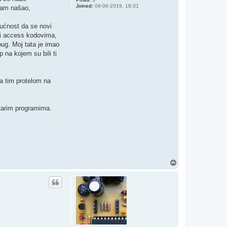
Joined:
09-06-2019, 18:31
 sam našao,
gućnost da se novi
 i access kodovima,
bug. Moj tata je imao
 na kojem su bili ti
a tim protelom na
starim programima.
T
o
p