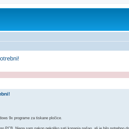
otrebni!
ed search
ebni!
dows 9x programe za tiskane pločice.
go PCB. Njega sam nakon nekoliko sati kopanja našao, ali je bilo potrebno d