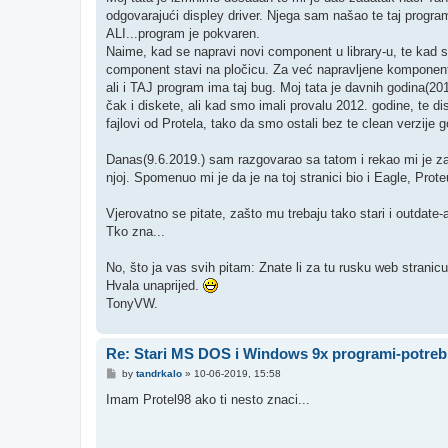
odgovarajući displey driver. Njega sam našao te taj progr
ALI...program je pokvaren.
Naime, kad se napravi novi component u library-u, te kad s
component stavi na pločicu. Za već napravljene komponent
ali i TAJ program ima taj bug. Moj tata je davnih godina(2011
čak i diskete, ali kad smo imali provalu 2012. godine, te di
fajlovi od Protela, tako da smo ostali bez te clean verzije 
Danas(9.6.2019.) sam razgovarao sa tatom i rekao mi je za
njoj. Spomenuo mi je da je na toj stranici bio i Eagle, Proteu
Vjerovatno se pitate, zašto mu trebaju tako stari i outdate
Tko zna...
No, što ja vas svih pitam: Znate li za tu rusku web stranic
Hvala unaprijed.
TonyVW.
Re: Stari MS DOS i Windows 9x programi-potreb
P
by
tandrkalo
»
10-06-2019, 15:58
o
s
Imam Protel98 ako ti nesto znaci...
t