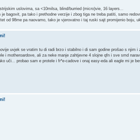
rijskim uslovima, sa <10milsa, blind/burried (micro)vie, 16 layers...
je bagovit, pa tako i prethodne verzije i zbog tiga ne treba patiti, samo redov
tet od 98me pa naovamo, tako je vjerovatno i taj ruski sajt promijenio boju, uk
ni!
ije uvjek se vratim tu di radi brzo i stabilno i di sam godine prošao s njim 
tele i motheroardove, ali za neke manje zahtjevne 4 slojne qfn i sve smd nara
lako uči... probao sam e protele i fr*e-cadove i onaj easy-eda ali eagle mi je be
ni!