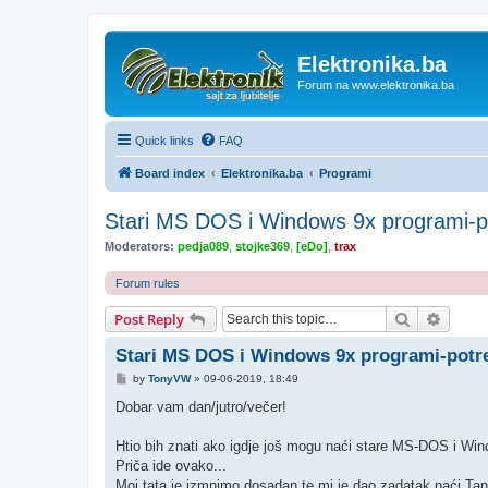
Elektronika.ba
Forum na www.elektronika.ba
Quick links
FAQ
Board index
Elektronika.ba
Programi
Stari MS DOS i Windows 9x programi-p
Moderators:
pedja089
,
stojke369
,
[eDo]
,
trax
Forum rules
Search
Advanc
Post Reply
Stari MS DOS i Windows 9x programi-potr
P
by
TonyVW
»
09-06-2019, 18:49
o
s
Dobar vam dan/jutro/večer!
t
Htio bih znati ako igdje još mogu naći stare MS-DOS i Win
Priča ide ovako...
Moj tata je izmnimo dosadan te mi je dao zadatak naći Tan